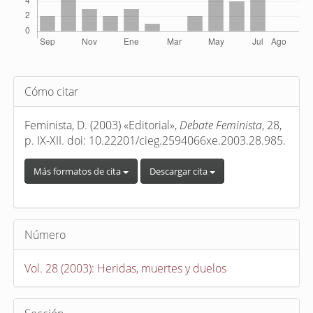
Detalles
Cómo citar
del
artículo
Feminista, D. (2003) «Editorial»,
Debate Feminista
, 28,
p. IX-XII. doi: 10.22201/cieg.2594066xe.2003.28.985.
Más formatos de cita
Descargar cita
Número
Vol. 28 (2003): Heridas, muertes y duelos