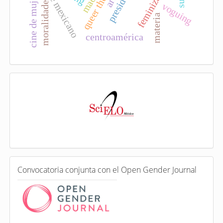
feminización
queer theory
cine mexicano
cine de mujeres
moralidade
voguing
materia
centroamérica
I
n
d
e
x
a
d
a
e
C
n
Convocatoria conjunta con el Open Gender Journal
o
n
v
o
c