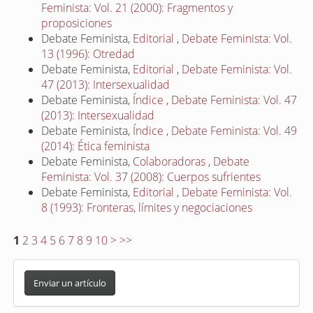
Feminista: Vol. 21 (2000): Fragmentos y
proposiciones
Debate Feminista,
Editorial
,
Debate Feminista: Vol.
13 (1996): Otredad
Debate Feminista,
Editorial
,
Debate Feminista: Vol.
47 (2013): Intersexualidad
Debate Feminista,
Índice
,
Debate Feminista: Vol. 47
(2013): Intersexualidad
Debate Feminista,
Índice
,
Debate Feminista: Vol. 49
(2014): Ética feminista
Debate Feminista,
Colaboradoras
,
Debate
Feminista: Vol. 37 (2008): Cuerpos sufrientes
Debate Feminista,
Editorial
,
Debate Feminista: Vol.
8 (1993): Fronteras, límites y negociaciones
1
2
3
4
5
6
7
8
9
10
>
>>
E
n
Enviar un artículo
v