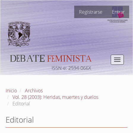
Navegación
Registrarse
Entrar
principal
Contenido
principal
Barra
lateral
Toggle
navigat
ISSN-e: 2594-066X
Inicio
Archivos
Vol. 28 (2003): Heridas, muertes y duelos
Editorial
Editorial