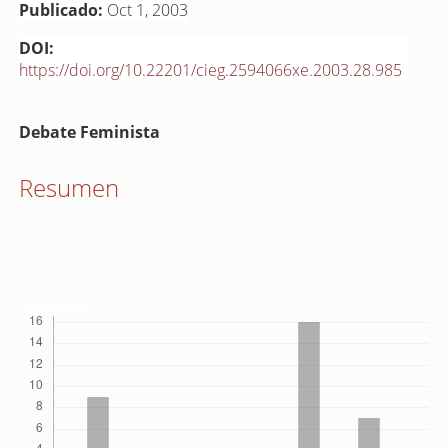
Publicado:
Oct 1, 2003
DOI:
https://doi.org/10.22201/cieg.2594066xe.2003.28.985
Contenido
Debate Feminista
principal
del
Resumen
artículo
Descargas