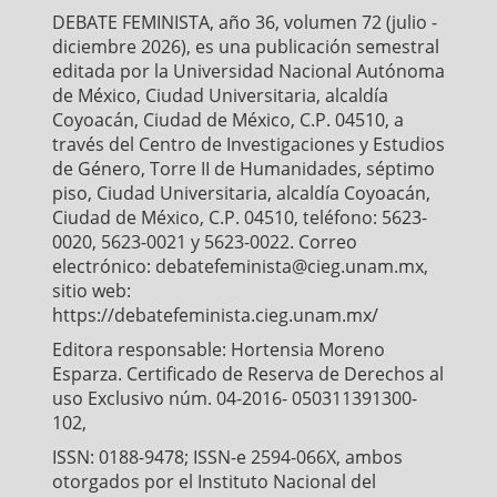
o
r
p
DEBATE FEMINISTA, año 36, volumen 72 (julio -
k
p
diciembre 2026), es una publicación semestral
editada por la Universidad Nacional Autónoma
de México, Ciudad Universitaria, alcaldía
Coyoacán, Ciudad de México, C.P. 04510, a
través del Centro de Investigaciones y Estudios
de Género, Torre II de Humanidades, séptimo
piso, Ciudad Universitaria, alcaldía Coyoacán,
Ciudad de México, C.P. 04510, teléfono: 5623-
0020, 5623-0021 y 5623-0022. Correo
electrónico: debatefeminista@cieg.unam.mx,
sitio web:
https://debatefeminista.cieg.unam.mx/
Editora responsable: Hortensia Moreno
Esparza. Certificado de Reserva de Derechos al
uso Exclusivo núm. 04-2016- 050311391300-
102,
ISSN: 0188-9478; ISSN-e 2594-066X, ambos
otorgados por el Instituto Nacional del