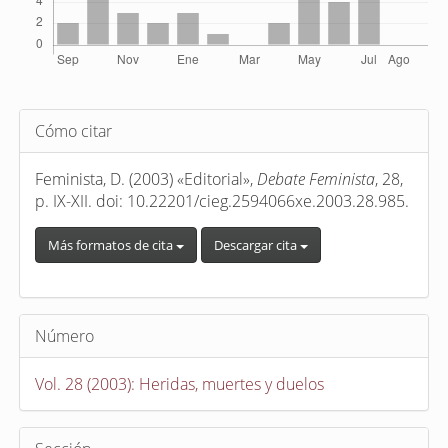
Detalles
Cómo citar
del
artículo
Feminista, D. (2003) «Editorial»,
Debate Feminista
, 28,
p. IX-XII. doi: 10.22201/cieg.2594066xe.2003.28.985.
Más formatos de cita
Descargar cita
Número
Vol. 28 (2003): Heridas, muertes y duelos