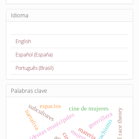
v
i
Idioma
a
r
u
English
n
a
Español (España)
r
t
Português (Brasil)
í
c
u
Palabras clave
l
subcultures
espacios
o
cine de mujeres
critical race theory
narrativa
guerrillera
presidentas municipales
machismo
materia
arte