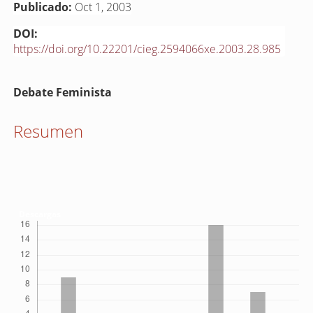
Publicado:
Oct 1, 2003
DOI:
https://doi.org/10.22201/cieg.2594066xe.2003.28.985
Contenido
Debate Feminista
principal
del
Resumen
artículo
Descargas