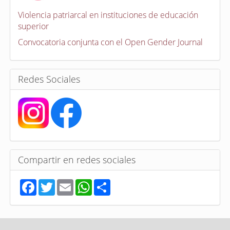
c
a
Violencia patriarcal en instituciones de educación
t
superior
o
r
Convocatoria conjunta con el Open Gender Journal
i
a
s
Redes Sociales
Compartir en redes sociales
F
T
E
W
S
a
w
m
h
h
c
i
a
a
a
e
t
i
t
r
b
t
l
s
e
o
e
A