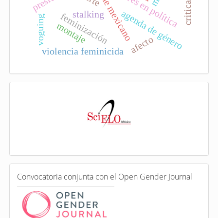
mujeres en política
cine mexicano
agenda de género
stalking
feminización
voguing
montaje
afecto
violencia feminicida
I
n
d
e
x
a
d
a
e
C
n
Convocatoria conjunta con el Open Gender Journal
o
n
v
o