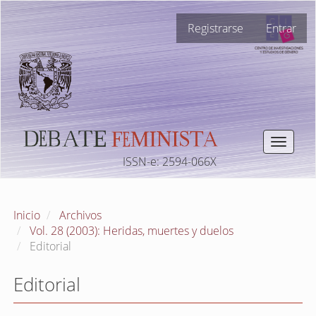
Navegación
Registrarse
Entrar
principal
Contenido
principal
Barra
lateral
Toggle
navigat
ISSN-e: 2594-066X
Inicio
Archivos
Vol. 28 (2003): Heridas, muertes y duelos
Editorial
Editorial