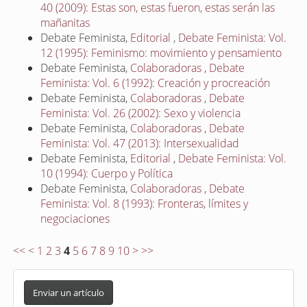
40 (2009): Estas son, estas fueron, estas serán las
mañanitas
Debate Feminista,
Editorial
,
Debate Feminista: Vol.
12 (1995): Feminismo: movimiento y pensamiento
Debate Feminista,
Colaboradoras
,
Debate
Feminista: Vol. 6 (1992): Creación y procreación
Debate Feminista,
Colaboradoras
,
Debate
Feminista: Vol. 26 (2002): Sexo y violencia
Debate Feminista,
Colaboradoras
,
Debate
Feminista: Vol. 47 (2013): Intersexualidad
Debate Feminista,
Editorial
,
Debate Feminista: Vol.
10 (1994): Cuerpo y Política
Debate Feminista,
Colaboradoras
,
Debate
Feminista: Vol. 8 (1993): Fronteras, límites y
negociaciones
<<
<
1
2
3
4
5
6
7
8
9
10
>
>>
E
n
Enviar un artículo