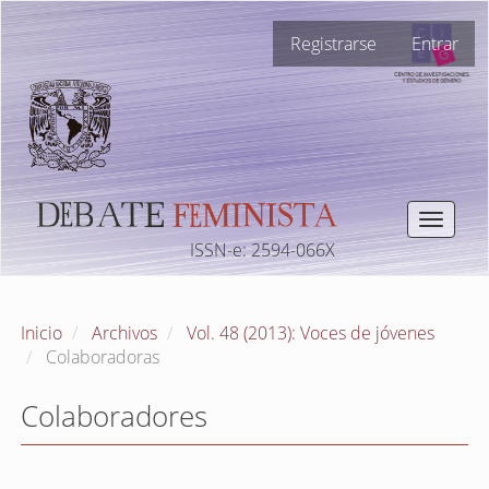
Navegación
Registrarse
Entrar
principal
Contenido
principal
Barra
lateral
Toggle
navigat
ISSN-e: 2594-066X
Inicio
Archivos
Vol. 48 (2013): Voces de jóvenes
Colaboradoras
Colaboradores