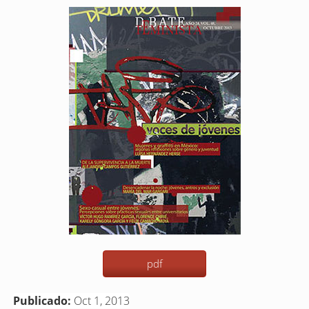
Barra
lateral
del
artículo
pdf
Publicado:
Oct 1, 2013