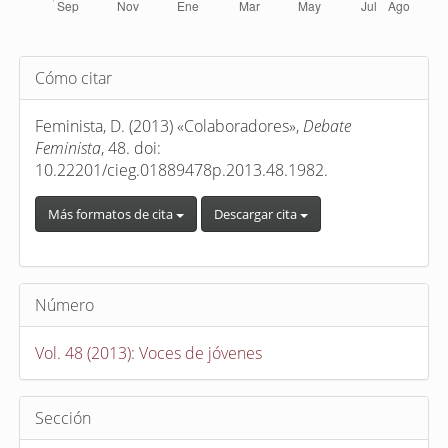
Detalles
Cómo citar
del
artículo
Feminista, D. (2013) «Colaboradores»,
Debate
Feminista
, 48. doi:
10.22201/cieg.01889478p.2013.48.1982.
Más formatos de cita
Descargar cita
Número
Vol. 48 (2013): Voces de jóvenes
Sección