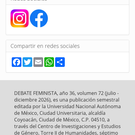
Compartir en redes sociales
F
T
E
W
S
a
w
m
h
h
c
i
a
a
a
e
t
i
t
r
b
t
l
s
e
o
e
A
o
r
p
DEBATE FEMINISTA, año 36, volumen 72 (julio -
k
p
diciembre 2026), es una publicación semestral
editada por la Universidad Nacional Autónoma
de México, Ciudad Universitaria, alcaldía
Coyoacán, Ciudad de México, C.P. 04510, a
través del Centro de Investigaciones y Estudios
de Género, Torre II de Humanidades, séptimo