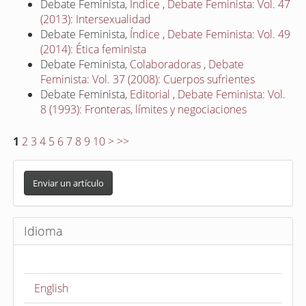
Debate Feminista,
Índice
,
Debate Feminista: Vol. 47
(2013): Intersexualidad
Debate Feminista,
Índice
,
Debate Feminista: Vol. 49
(2014): Ética feminista
Debate Feminista,
Colaboradoras
,
Debate
Feminista: Vol. 37 (2008): Cuerpos sufrientes
Debate Feminista,
Editorial
,
Debate Feminista: Vol.
8 (1993): Fronteras, límites y negociaciones
1
2
3
4
5
6
7
8
9
10
>
>>
E
n
Enviar un artículo
v
i
Idioma
a
r
u
English
n