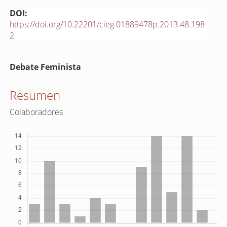
DOI:
https://doi.org/10.22201/cieg.01889478p.2013.48.198
2
Contenido
Debate Feminista
principal
del
Resumen
artículo
Colaboradores
Descargas