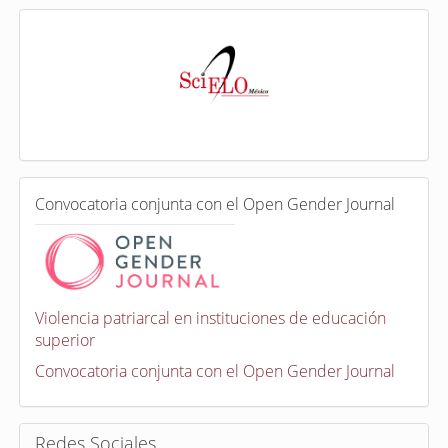
I
n
d
e
x
a
d
a
e
C
n
Convocatoria conjunta con el Open Gender Journal
o
n
v
o
c
a
Violencia patriarcal en instituciones de educación
t
superior
o
r
Convocatoria conjunta con el Open Gender Journal
i
a
s
Redes Sociales