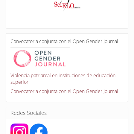
d
e
x
a
d
a
e
C
n
Convocatoria conjunta con el Open Gender Journal
o
n
v
o
c
a
Violencia patriarcal en instituciones de educación
t
superior
o
r
Convocatoria conjunta con el Open Gender Journal
i
a
s
Redes Sociales