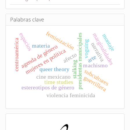
í
c
u
Palabras clave
l
feminización
o
espacios
marginalidades
presidentas municipales
montaje
centroamérica
voguing
narrativa
materia
agenda de género
mujeres en política
afecto
arte
stalking
machismo
queer theory
subcultures
cine mexicano
guerrillera
time studies
estereotipos de género
violencia feminicida
I
n