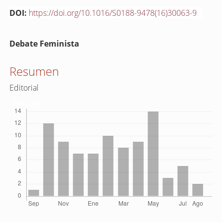
DOI:
https://doi.org/10.1016/S0188-9478(16)30063-9
Contenido
Debate Feminista
principal
del
Resumen
artículo
Editorial
Descargas