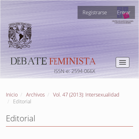
Navegación
Registrarse
Entrar
principal
Contenido
principal
Barra
lateral
Toggle
navigat
ISSN-e: 2594-066X
Inicio
Archivos
Vol. 47 (2013): Intersexualidad
Editorial
Editorial