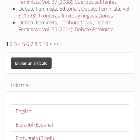
Feminista: Vol. 37 (2008): Cuerpos sufrientes
Debate Feminista,
Editorial
,
Debate Feminista: Vol.
8 (1993): Fronteras, límites y negociaciones
Debate Feminista,
Colaboradoras
,
Debate
Feminista: Vol. 50 (2014): Debate Feminista
1
2
3
4
5
6
7
8
9
10
>
>>
E
n
Enviar un artículo
v
i
Idioma
a
r
u
English
n
a
Español (España)
r
t
Português (Brasil)