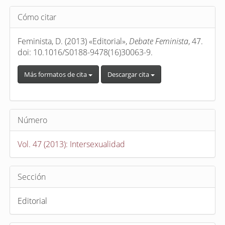
Detalles
Cómo citar
del
artículo
Feminista, D. (2013) «Editorial»,
Debate Feminista
, 47.
doi: 10.1016/S0188-9478(16)30063-9.
Más formatos de cita
Descargar cita
Número
Vol. 47 (2013): Intersexualidad
Sección
Editorial