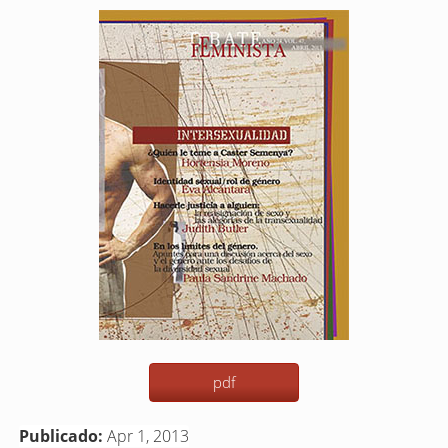
Barra
lateral
del
artículo
pdf
Publicado:
Apr 1, 2013