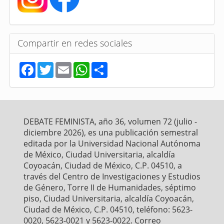
Compartir en redes sociales
F
T
E
W
S
a
w
m
h
h
c
i
a
a
a
e
t
i
t
r
b
t
l
s
e
o
e
A
o
r
p
DEBATE FEMINISTA, año 36, volumen 72 (julio -
k
p
diciembre 2026), es una publicación semestral
editada por la Universidad Nacional Autónoma
de México, Ciudad Universitaria, alcaldía
Coyoacán, Ciudad de México, C.P. 04510, a
través del Centro de Investigaciones y Estudios
de Género, Torre II de Humanidades, séptimo
piso, Ciudad Universitaria, alcaldía Coyoacán,
Ciudad de México, C.P. 04510, teléfono: 5623-
0020, 5623-0021 y 5623-0022. Correo