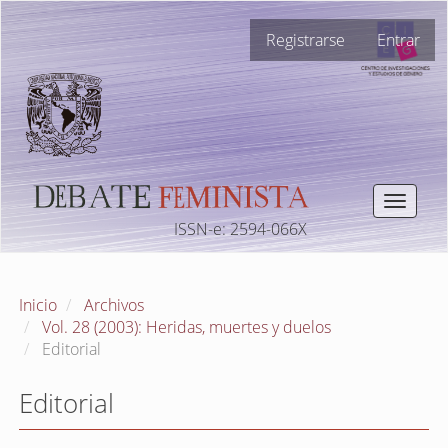
Navegación
Registrarse
Entrar
principal
Contenido
principal
Barra
lateral
Toggle
navigat
ISSN-e: 2594-066X
Inicio
Archivos
Vol. 28 (2003): Heridas, muertes y duelos
Editorial
Editorial