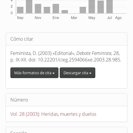
Detalles
Cómo citar
del
artículo
Feminista, D. (2003) «Editorial»,
Debate Feminista
, 28,
p. IX-XII. doi: 10.22201/cieg.2594066xe.2003.28.985.
Más formatos de cita
Descargar cita
Número
Vol. 28 (2003): Heridas, muertes y duelos