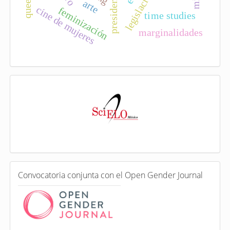
arte
cine de mujeres
feminización
time studies
marginalidades
I
n
d
e
x
a
d
a
e
C
n
Convocatoria conjunta con el Open Gender Journal
o
n
v
o
c