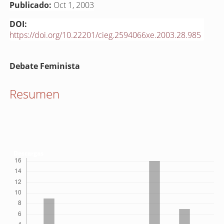
Publicado:
Oct 1, 2003
DOI:
https://doi.org/10.22201/cieg.2594066xe.2003.28.985
Contenido
Debate Feminista
principal
del
Resumen
artículo
Descargas