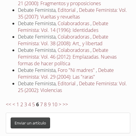
21 (2000): Fragmentos y proposiciones
Debate Feminista,
Editorial
,
Debate Feminista: Vol.
35 (2007): Vueltas y revueltas
Debate Feminista,
Colaboradoras
,
Debate
Feminista: Vol. 14 (1996): Identidades
Debate Feminista,
Colaboradoras
,
Debate
Feminista: Vol. 38 (2008): Art_ y libertad
Debate Feminista,
Colaboradoras
,
Debate
Feminista: Vol. 46 (2012): Emplazadas. Nuevas
formas de hacer política
Debate Feminista,
Foro "Ni madres"
,
Debate
Feminista: Vol. 29 (2004): Las "raras"
Debate Feminista,
Editorial
,
Debate Feminista: Vol.
25 (2002): Violencias
<<
<
1
2
3
4
5
6
7
8
9
10
>
>>
E
n
Enviar un artículo
v