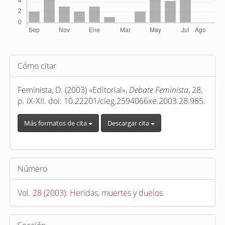
Detalles
Cómo citar
del
artículo
Feminista, D. (2003) «Editorial»,
Debate Feminista
, 28,
p. IX-XII. doi: 10.22201/cieg.2594066xe.2003.28.985.
Más formatos de cita
Descargar cita
Número
Vol. 28 (2003): Heridas, muertes y duelos