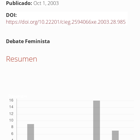
Publicado:
Oct 1, 2003
DOI:
https://doi.org/10.22201/cieg.2594066xe.2003.28.985
Contenido
Debate Feminista
principal
del
Resumen
artículo
Descargas