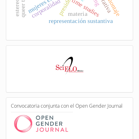
queer theory
narrativa
montaje
time studies
corporalidad
materia
representación sustantiva
I
n
d
e
x
a
d
a
e
C
n
Convocatoria conjunta con el Open Gender Journal
o
n
v
o
c