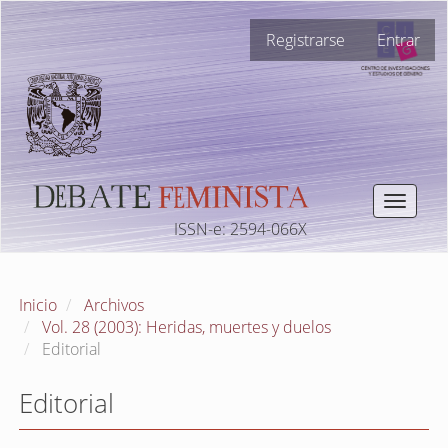
Navegación
Registrarse
Entrar
principal
Contenido
principal
Barra
lateral
Toggle
navigat
ISSN-e: 2594-066X
Inicio
Archivos
Vol. 28 (2003): Heridas, muertes y duelos
Editorial
Editorial