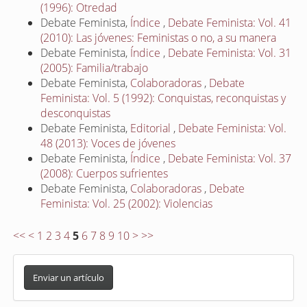
(1996): Otredad
Debate Feminista,
Índice
,
Debate Feminista: Vol. 41
(2010): Las jóvenes: Feministas o no, a su manera
Debate Feminista,
Índice
,
Debate Feminista: Vol. 31
(2005): Familia/trabajo
Debate Feminista,
Colaboradoras
,
Debate
Feminista: Vol. 5 (1992): Conquistas, reconquistas y
desconquistas
Debate Feminista,
Editorial
,
Debate Feminista: Vol.
48 (2013): Voces de jóvenes
Debate Feminista,
Índice
,
Debate Feminista: Vol. 37
(2008): Cuerpos sufrientes
Debate Feminista,
Colaboradoras
,
Debate
Feminista: Vol. 25 (2002): Violencias
<<
<
1
2
3
4
5
6
7
8
9
10
>
>>
E
n
Enviar un artículo
v