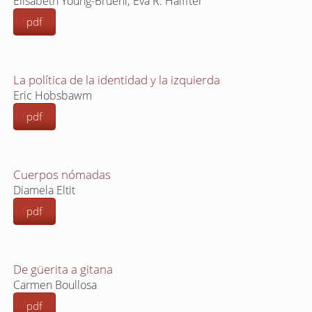
Elisabeth Young-Bruehl; Eva R. Halffter
pdf
La política de la identidad y la izquierda
Eric Hobsbawm
pdf
Cuerpos nómadas
Diamela Eltit
pdf
De güerita a gitana
Carmen Boullosa
pdf