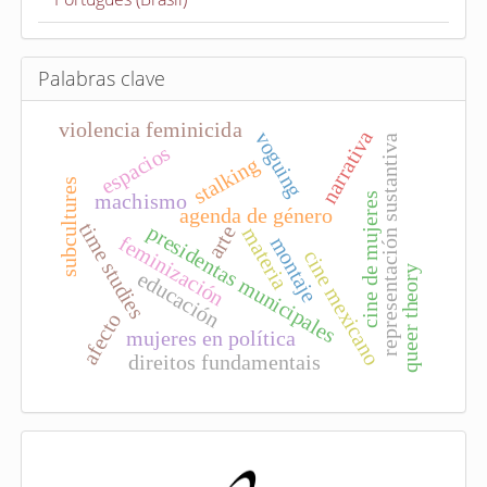
í
c
u
Palabras clave
l
violencia feminicida
o
narrativa
voguing
representación sustantiva
espacios
stalking
subcultures
machismo
cine de mujeres
agenda de género
time studies
presidentas municipales
arte
materia
feminización
montaje
cine mexicano
queer theory
educación
afecto
mujeres en política
direitos fundamentais
I
n