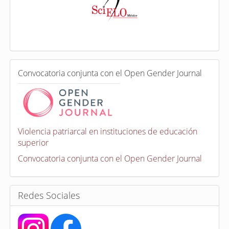
d
e
x
a
d
a
e
C
n
Convocatoria conjunta con el Open Gender Journal
o
n
v
o
c
a
Violencia patriarcal en instituciones de educación
t
superior
o
r
Convocatoria conjunta con el Open Gender Journal
i
a
s
Redes Sociales