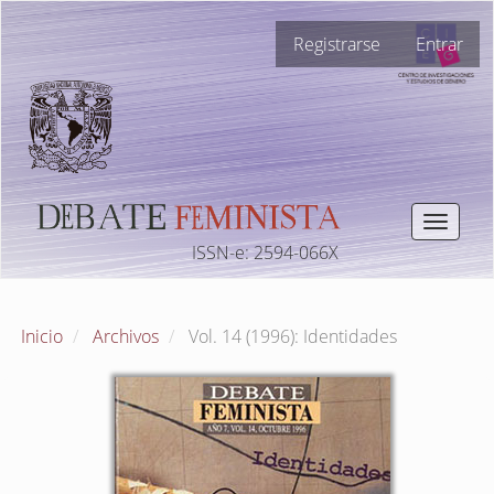
Navegación
Registrarse
Entrar
principal
Contenido
principal
Barra
lateral
Toggle
navigat
ISSN-e: 2594-066X
Inicio
Archivos
Vol. 14 (1996): Identidades