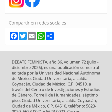
Compartir en redes sociales
F
T
E
W
S
a
w
m
h
h
c
i
a
a
a
e
t
i
t
r
b
t
l
s
e
o
e
A
o
r
p
DEBATE FEMINISTA, año 36, volumen 72 (julio -
k
p
diciembre 2026), es una publicación semestral
editada por la Universidad Nacional Autónoma
de México, Ciudad Universitaria, alcaldía
Coyoacán, Ciudad de México, C.P. 04510, a
través del Centro de Investigaciones y Estudios
de Género, Torre II de Humanidades, séptimo
piso, Ciudad Universitaria, alcaldía Coyoacán,
Ciudad de México, C.P. 04510, teléfono: 5623-
0020, 5623-0021 y 5623-0022. Correo