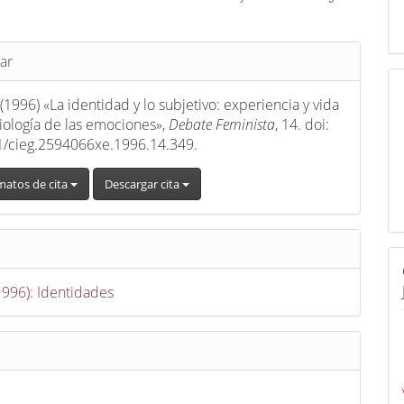
s
ar
 (1996) «La identidad y lo subjetivo: experiencia y vida
ciología de las emociones»,
Debate Feminista
, 14. doi:
1/cieg.2594066xe.1996.14.349.
matos de cita
Descargar cita
(1996): Identidades