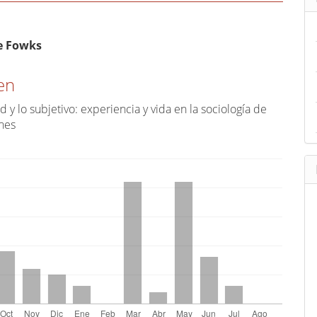
a
r
u
ido
e Fowks
n
al
a
en
r
d y lo subjetivo: experiencia y vida en la sociología de
t
nes
í
c
u
l
o