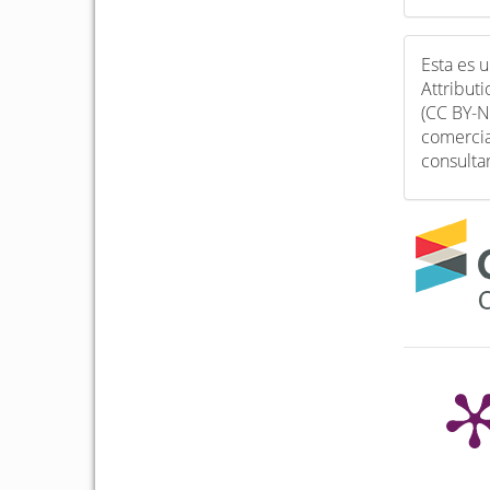
Esta es 
Attribut
(CC BY-N
comercia
consulta