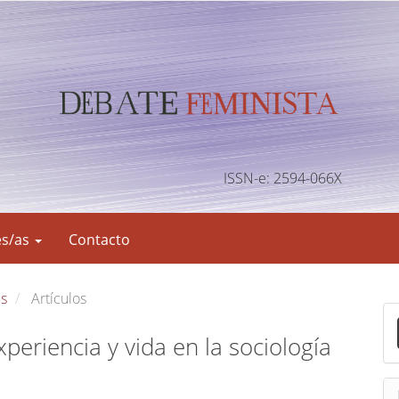
ISSN-e: 2594-066X
es/as
Contacto
es
Artículos
E
n
xperiencia y vida en la sociología
v
i