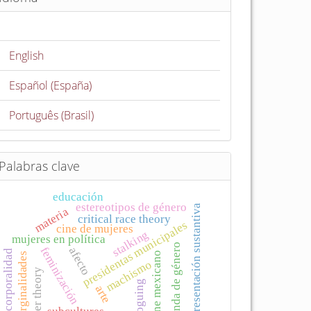
English
Español (España)
Português (Brasil)
Palabras clave
educación
estereotipos de género
representación sustantiva
materia
critical race theory
presidentas municipales
cine de mujeres
stalking
mujeres en política
agenda de género
afecto
feminización
corporalidad
cine mexicano
marginalidades
machismo
queer theory
voguing
arte