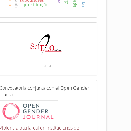
subcultures
prostituição
I
n
d
e
x
a
d
a
e
n
C
Convocatoria conjunta con el Open Gender
o
Journal
n
v
o
c
a
t
Violencia patriarcal en instituciones de
o