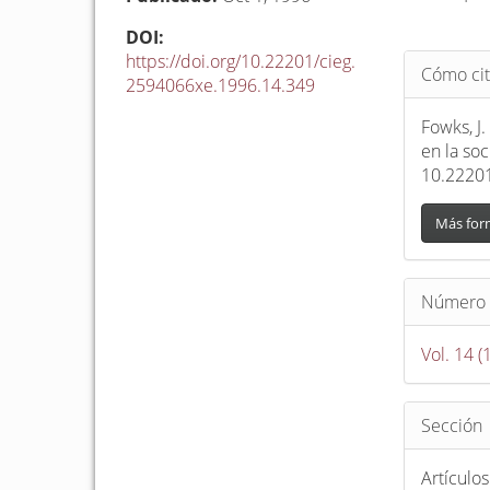
DOI:
Detalle
https://doi.org/10.22201/cieg.
Cómo cit
del
2594066xe.1996.14.349
artículo
Fowks, J.
en la so
10.2220
Más for
Número
Vol. 14 
Sección
Artículos