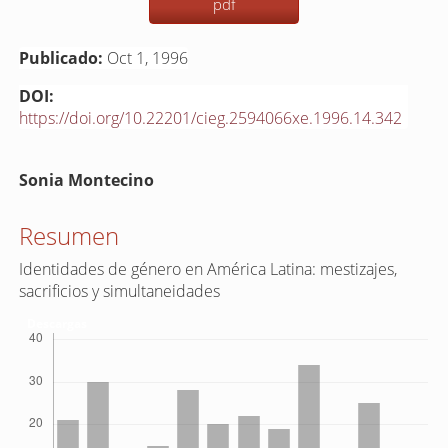
pdf
Publicado:
Oct 1, 1996
DOI:
https://doi.org/10.22201/cieg.2594066xe.1996.14.342
Contenido
Sonia Montecino
principal
del
Resumen
artículo
Identidades de género en América Latina: mestizajes,
sacrificios y simultaneidades
Descargas