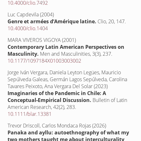
10.4000/clio.7492
Luc Capdevila (2004)
Genre et armées d’Amérique latine.
Clio,
20
,
147.
10.4000/clio.1404
MARA VIVEROS VIGOYA (2001)
Contemporary Latin American Perspectives on
Masculinity.
Men and Masculinities,
3
(3),
237.
10.1177/1097184X01003003002
Jorge Iván Vergara, Daniela Leyton Legües, Mauricio
Sepúlveda Galeas, Germán Lagos Sepúlveda, Carolina
Tavares Peixoto, Ana Vergara Del Solar (2023)
Imaginaries of the Pandemic in Chile: A
Conceptual‐Empirical Discussion.
Bulletin of Latin
American Research,
42
(2),
283.
10.1111/blar.13381
Trevor Driscoll, Carlos Mondaca Rojas (2026)
Panaka and ayllu: autoethnography of what my
two mothers taught me about interculturality