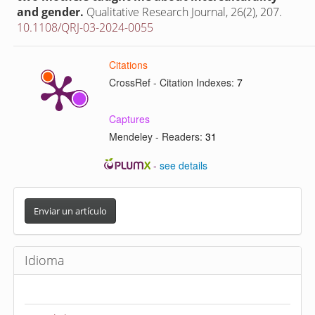
and gender.
Qualitative Research Journal,
26
(2),
207.
10.1108/QRJ-03-2024-0055
Citations
CrossRef - Citation Indexes:
7
Captures
Mendeley - Readers:
31
-
see details
E
n
Enviar un artículo
v
i
Idioma
a
r
u