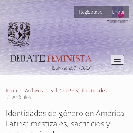
Navegación
Registrarse
Entrar
principal
Contenido
principal
Barra
lateral
Toggle
navigat
ISSN-e: 2594-066X
Inicio
Archivos
Vol. 14 (1996): Identidades
Artículos
Identidades de género en América
Latina: mestizajes, sacrificios y