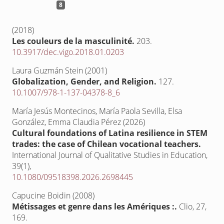
8
(2018)
Les couleurs de la masculinité.
203.
10.3917/dec.vigo.2018.01.0203
Laura Guzmán Stein (2001)
Globalization, Gender, and Religion.
127.
10.1007/978-1-137-04378-8_6
María Jesús Montecinos, María Paola Sevilla, Elsa
González, Emma Claudia Pérez (2026)
Cultural foundations of Latina resilience in STEM
trades: the case of Chilean vocational teachers.
International Journal of Qualitative Studies in Education,
39
(1),
10.1080/09518398.2026.2698445
Capucine Boidin (2008)
Métissages et genre dans les Amériques :.
Clio,
27
,
169.