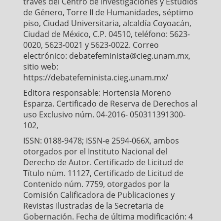
través del Centro de Investigaciones y Estudios
de Género, Torre II de Humanidades, séptimo
piso, Ciudad Universitaria, alcaldía Coyoacán,
Ciudad de México, C.P. 04510, teléfono: 5623-
0020, 5623-0021 y 5623-0022. Correo
electrónico: debatefeminista@cieg.unam.mx,
sitio web:
https://debatefeminista.cieg.unam.mx/
Editora responsable: Hortensia Moreno
Esparza. Certificado de Reserva de Derechos al
uso Exclusivo núm. 04-2016- 050311391300-
102,
ISSN: 0188-9478; ISSN-e 2594-066X, ambos
otorgados por el Instituto Nacional del
Derecho de Autor. Certificado de Licitud de
Título núm. 11127, Certificado de Licitud de
Contenido núm. 7759, otorgados por la
Comisión Calificadora de Publicaciones y
Revistas Ilustradas de la Secretaria de
Gobernación. Fecha de última modificación: 4