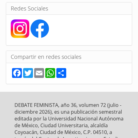
s
Redes Sociales
Compartir en redes sociales
F
T
E
W
S
a
w
m
h
h
c
i
a
a
a
e
t
i
t
r
b
t
l
s
e
o
e
A
o
r
p
DEBATE FEMINISTA, año 36, volumen 72 (julio -
k
p
diciembre 2026), es una publicación semestral
editada por la Universidad Nacional Autónoma
de México, Ciudad Universitaria, alcaldía
Coyoacán, Ciudad de México, C.P. 04510, a