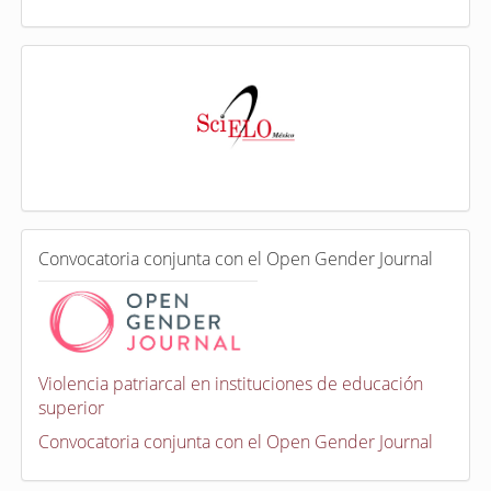
I
n
d
e
x
a
d
a
e
C
n
Convocatoria conjunta con el Open Gender Journal
o
n
v
o
c
a
Violencia patriarcal en instituciones de educación
t
superior
o
r
Convocatoria conjunta con el Open Gender Journal
i
a