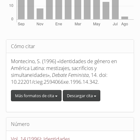
Detalles
Cómo citar
del
artículo
Montecino, S. (1996) «Identidades de género en
América Latina: mestizajes, sacrificios y
simultaneidades»,
Debate Feminista
, 14. doi:
10.22201/cieg.2594066xe.1996.14.342.
Más formatos de cita
Descargar cita
Número
Vol. 14 (1996): Identidades