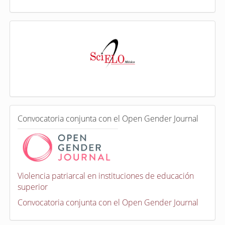
I
n
d
e
x
a
d
a
e
C
n
Convocatoria conjunta con el Open Gender Journal
o
n
v
o
c
a
Violencia patriarcal en instituciones de educación
t
superior
o
r
Convocatoria conjunta con el Open Gender Journal
i
a