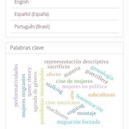
English
n
a
Español (España)
r
t
Português (Brasil)
í
c
u
Palabras clave
l
repreesentación descriptiva
o
sacrificio
genealogía
performatividades
materia
queer theory
guerrillera
presidentas municipales
afecto
agenda de género
mujeres migrantes
cine de mujeres
stalking
mujeres en política
arte
subcultures
feminización
cine mexicano
voguing
machismo
montaje
migración forzada