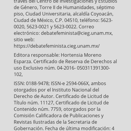
través del Centro de Investigaciones y Estudios
de Género, Torre II de Humanidades, séptimo
piso, Ciudad Universitaria, alcaldía Coyoacán,
Ciudad de México, C.P. 04510, teléfono: 5623-
0020, 5623-0021 y 5623-0022. Correo
electrónico: debatefeminista@cieg.unam.mx,
sitio web:
https://debatefeminista.cieg.unam.mx/
Editora responsable: Hortensia Moreno
Esparza. Certificado de Reserva de Derechos al
uso Exclusivo núm. 04-2016- 050311391300-
102,
ISSN: 0188-9478; ISSN-e 2594-066X, ambos
otorgados por el Instituto Nacional del
Derecho de Autor. Certificado de Licitud de
Título núm. 11127, Certificado de Licitud de
Contenido núm. 7759, otorgados por la
Comisión Calificadora de Publicaciones y
Revistas Ilustradas de la Secretaria de
Gobernación. Fecha de última modificación: 4