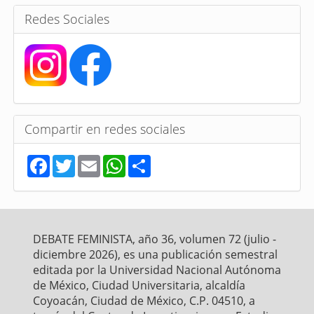
s
Redes Sociales
Compartir en redes sociales
F
T
E
W
S
a
w
m
h
h
c
i
a
a
a
e
t
i
t
r
b
t
l
s
e
o
e
A
o
r
p
DEBATE FEMINISTA, año 36, volumen 72 (julio -
k
p
diciembre 2026), es una publicación semestral
editada por la Universidad Nacional Autónoma
de México, Ciudad Universitaria, alcaldía
Coyoacán, Ciudad de México, C.P. 04510, a