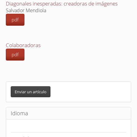
Diagonales inesperadas: creadoras de imágenes
Salvador Mendiola
pdf
Colaboradoras
pdf
E
n
Enviar un artículo
v
i
Idioma
a
r
u