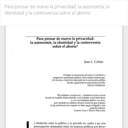
Volver
Para pensar de nuevo la privacidad: la autonomía, la
a
identidad y la controversia sobre el aborto
los
detalles
De
De
del
P
artículo