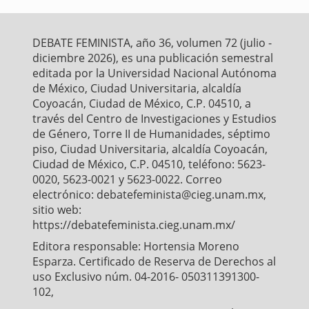
b
t
l
s
e
o
e
A
o
r
p
DEBATE FEMINISTA, año 36, volumen 72 (julio -
k
p
diciembre 2026), es una publicación semestral
editada por la Universidad Nacional Autónoma
de México, Ciudad Universitaria, alcaldía
Coyoacán, Ciudad de México, C.P. 04510, a
través del Centro de Investigaciones y Estudios
de Género, Torre II de Humanidades, séptimo
piso, Ciudad Universitaria, alcaldía Coyoacán,
Ciudad de México, C.P. 04510, teléfono: 5623-
0020, 5623-0021 y 5623-0022. Correo
electrónico: debatefeminista@cieg.unam.mx,
sitio web:
https://debatefeminista.cieg.unam.mx/
Editora responsable: Hortensia Moreno
Esparza. Certificado de Reserva de Derechos al
uso Exclusivo núm. 04-2016- 050311391300-
102,