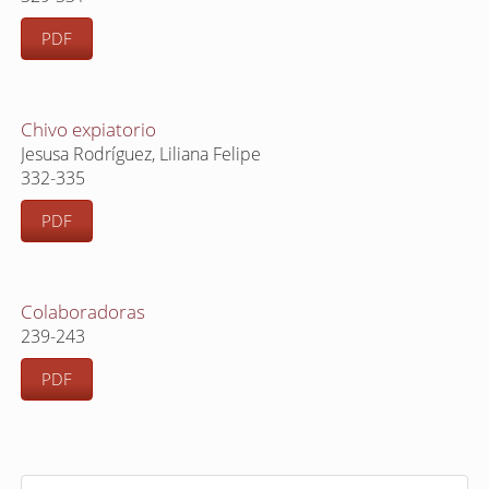
PDF
Chivo expiatorio
Jesusa Rodríguez, Liliana Felipe
332-335
PDF
Colaboradoras
239-243
PDF
E