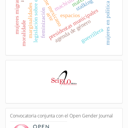
legislación sobre el aborto
mujeres migrantes
materia
machismo
cine mexicano
stalking
mujeres en política
marginalidades
presidentas municipales
feminización
arte
espacios
agenda de género
moralidade
guerrillera
I
n
d
e
x
a
d
a
e
C
n
Convocatoria conjunta con el Open Gender Journal
o
n