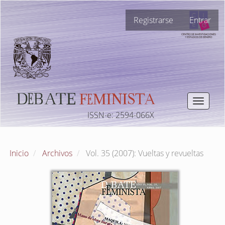
Navegación
Registrarse
Entrar
principal
Contenido
principal
Barra
lateral
Toggle
navigat
ISSN-e: 2594-066X
Inicio
Archivos
Vol. 35 (2007): Vueltas y revueltas