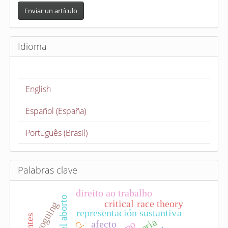
n
Enviar un artículo
v
i
Idioma
a
r
u
English
n
a
Español (España)
r
t
Português (Brasil)
í
c
u
Palabras clave
l
direito ao trabalho
o
critical race theory
voguing
representación sustantiva
afecto