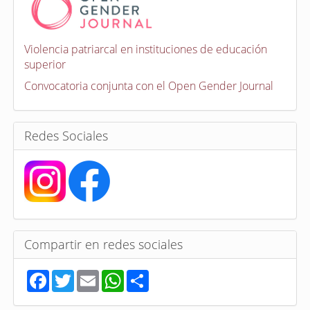
v
o
c
a
Violencia patriarcal en instituciones de educación
t
superior
o
r
Convocatoria conjunta con el Open Gender Journal
i
a
s
Redes Sociales
Compartir en redes sociales
F
T
E
W
S
a
w
m
h
h
c
i
a
a
a
e
t
i
t
r