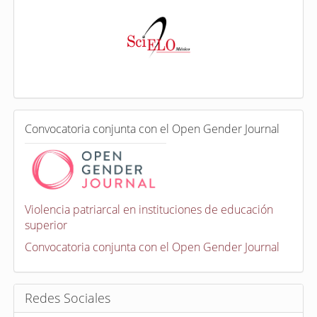
I
n
d
e
x
a
d
a
e
C
n
Convocatoria conjunta con el Open Gender Journal
o
n
v
o
c
a
Violencia patriarcal en instituciones de educación
t
superior
o
r
Convocatoria conjunta con el Open Gender Journal
i
a
s
Redes Sociales