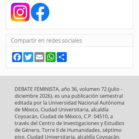
Compartir en redes sociales
F
T
E
W
S
a
w
m
h
h
c
i
a
a
a
e
t
i
t
r
b
t
l
s
e
o
e
A
o
r
p
DEBATE FEMINISTA, año 36, volumen 72 (julio -
k
p
diciembre 2026), es una publicación semestral
editada por la Universidad Nacional Autónoma
de México, Ciudad Universitaria, alcaldía
Coyoacán, Ciudad de México, C.P. 04510, a
través del Centro de Investigaciones y Estudios
de Género, Torre II de Humanidades, séptimo
piso, Ciudad Universitaria, alcaldía Coyoacán,