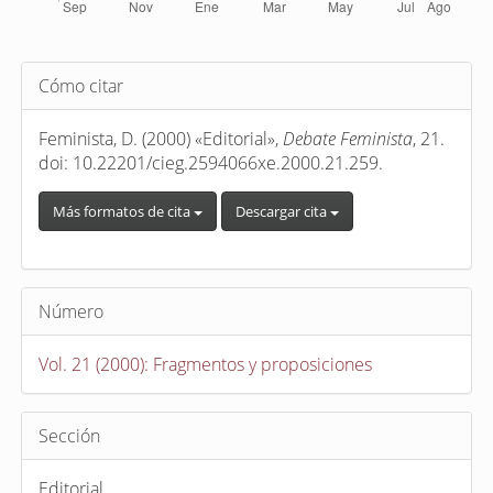
Detalles
Cómo citar
del
artículo
Feminista, D. (2000) «Editorial»,
Debate Feminista
, 21.
doi: 10.22201/cieg.2594066xe.2000.21.259.
Más formatos de cita
Descargar cita
Número
Vol. 21 (2000): Fragmentos y proposiciones
Sección
Editorial