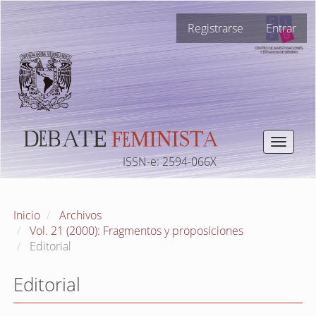
Navegación
Registrarse
Entrar
principal
Contenido
principal
Barra
lateral
Toggle
navigat
ISSN-e: 2594-066X
Inicio
Archivos
Vol. 21 (2000): Fragmentos y proposiciones
Editorial
Editorial