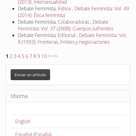
(2013): Intersexualidad
Debate Feminista,
Índice
,
Debate Feminista: Vol. 49
(2014): Ética feminista
Debate Feminista,
Colaboradoras
,
Debate
Feminista: Vol. 37 (2008): Cuerpos sufrientes
Debate Feminista,
Editorial
,
Debate Feminista: Vol.
8 (1993): Fronteras, límites y negociaciones
1
2
3
4
5
6
7
8
9
10
>
>>
E
n
Enviar un artículo
v
i
Idioma
a
r
u
English
n
a
Español (España)