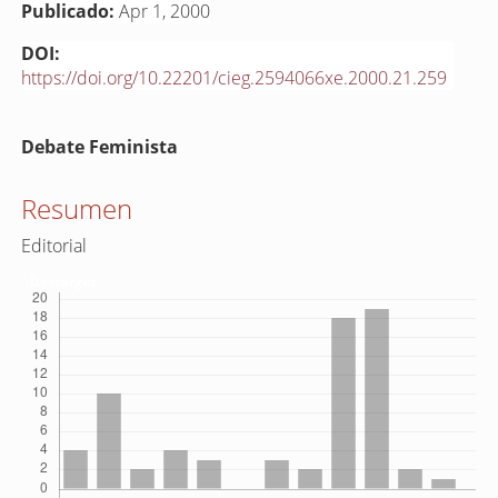
Publicado:
Apr 1, 2000
DOI:
https://doi.org/10.22201/cieg.2594066xe.2000.21.259
Contenido
Debate Feminista
principal
del
Resumen
artículo
Editorial
Descargas