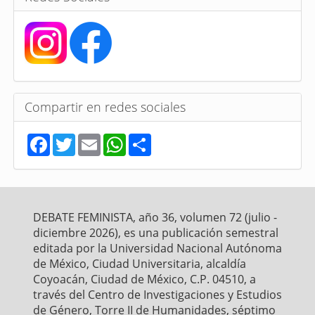
Compartir en redes sociales
F
T
E
W
S
a
w
m
h
h
c
i
a
a
a
e
t
i
t
r
b
t
l
s
e
o
e
A
o
r
p
DEBATE FEMINISTA, año 36, volumen 72 (julio -
k
p
diciembre 2026), es una publicación semestral
editada por la Universidad Nacional Autónoma
de México, Ciudad Universitaria, alcaldía
Coyoacán, Ciudad de México, C.P. 04510, a
través del Centro de Investigaciones y Estudios
de Género, Torre II de Humanidades, séptimo