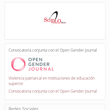
I
n
d
e
x
a
d
a
e
C
n
Convocatoria conjunta con el Open Gender Journal
o
n
v
o
c
a
Violencia patriarcal en instituciones de educación
t
superior
o
r
Convocatoria conjunta con el Open Gender Journal
i
a
s
Redes Sociales