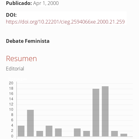
Publicado:
Apr 1, 2000
DOI:
https://doi.org/10.22201/cieg.2594066xe.2000.21.259
Contenido
Debate Feminista
principal
del
Resumen
artículo
Editorial
Descargas