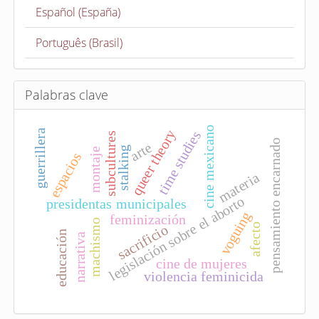
a
Español (España)
r
t
Português (Brasil)
í
c
u
Palabras clave
l
o
cine mexicano
queer theory
guerrillera
time studies
subcultures
pensamiento encarnado
arte
stalking
montaje
espacios
materia
legislación sobre el aborto
presidentas municipales
voguing
feminización
machismo
afecto
sacrificio
educación
narrativa
cine de mujeres
violencia feminicida