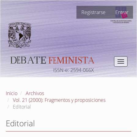
Navegación
Registrarse
Entrar
principal
Contenido
principal
Barra
lateral
Toggle
navigat
ISSN-e: 2594-066X
Inicio
Archivos
Vol. 21 (2000): Fragmentos y proposiciones
Editorial
Editorial