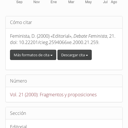
Detalles
Cómo citar
del
artículo
Feminista, D. (2000) «Editorial»,
Debate Feminista
, 21.
doi: 10.22201/cieg.2594066xe.2000.21.259.
Más formatos de cita
Descargar cita
Número
Vol. 21 (2000): Fragmentos y proposiciones
Sección
Editorial