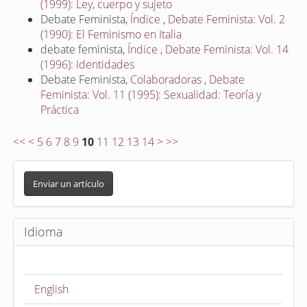
(1999): Ley, cuerpo y sujeto
Debate Feminista,
Índice
,
Debate Feminista: Vol. 2
(1990): El Feminismo en Italia
debate feminista,
Índice
,
Debate Feminista: Vol. 14
(1996): Identidades
Debate Feminista,
Colaboradoras
,
Debate
Feminista: Vol. 11 (1995): Sexualidad: Teoría y
Práctica
<<
<
5
6
7
8
9
10
11
12
13
14
>
>>
E
n
Enviar un artículo
v
i
Idioma
a
r
u
English
n