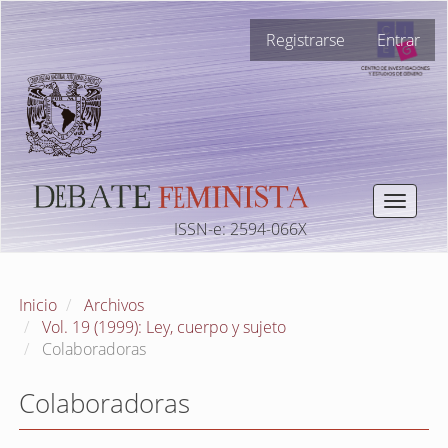
Navegación
Registrarse
Entrar
principal
Contenido
principal
Barra
lateral
Toggle
navigat
ISSN-e: 2594-066X
Inicio
Archivos
Vol. 19 (1999): Ley, cuerpo y sujeto
Colaboradoras
Colaboradoras