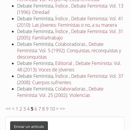
Debate Feminista,
Índice
,
Debate Feminista: Vol. 13
(1996): Otredad
Debate Feminista,
Índice
,
Debate Feminista: Vol. 41
(2010): Las jóvenes: Feministas o no, a su manera
Debate Feminista,
Índice
,
Debate Feminista: Vol. 31
(2005): Familia/trabajo
Debate Feminista,
Colaboradoras
,
Debate
Feminista: Vol. 5 (1992): Conquistas, reconquistas y
desconquistas
Debate Feminista,
Editorial
,
Debate Feminista: Vol.
48 (2013): Voces de jóvenes
Debate Feminista,
Índice
,
Debate Feminista: Vol. 37
(2008): Cuerpos sufrientes
Debate Feminista,
Colaboradoras
,
Debate
Feminista: Vol. 25 (2002): Violencias
<<
<
1
2
3
4
5
6
7
8
9
10
>
>>
E
n
Enviar un artículo