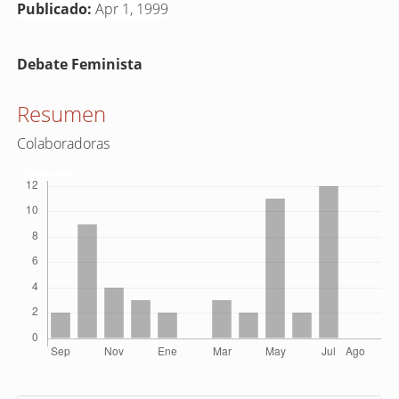
Publicado:
Apr 1, 1999
Contenido
Debate Feminista
principal
del
Resumen
artículo
Colaboradoras
Descargas