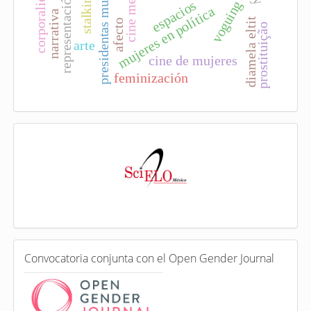
representación sustantiva
presidentas municipales
cine mexicano
corporalidad
stalking
espacios
voguing
mujeres en política
narrativa
diamela eltit
afecto
prostituição
arte
cine de mujeres
feminización
I
n
d
e
x
a
d
a
e
C
n
Convocatoria conjunta con el Open Gender Journal
o
n
v
o