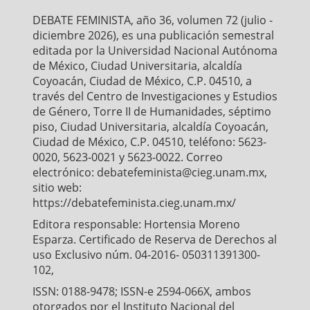
o
r
p
DEBATE FEMINISTA, año 36, volumen 72 (julio -
k
p
diciembre 2026), es una publicación semestral
editada por la Universidad Nacional Autónoma
de México, Ciudad Universitaria, alcaldía
Coyoacán, Ciudad de México, C.P. 04510, a
través del Centro de Investigaciones y Estudios
de Género, Torre II de Humanidades, séptimo
piso, Ciudad Universitaria, alcaldía Coyoacán,
Ciudad de México, C.P. 04510, teléfono: 5623-
0020, 5623-0021 y 5623-0022. Correo
electrónico: debatefeminista@cieg.unam.mx,
sitio web:
https://debatefeminista.cieg.unam.mx/
Editora responsable: Hortensia Moreno
Esparza. Certificado de Reserva de Derechos al
uso Exclusivo núm. 04-2016- 050311391300-
102,
ISSN: 0188-9478; ISSN-e 2594-066X, ambos
otorgados por el Instituto Nacional del