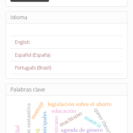
v
i
Idioma
a
r
u
English
n
a
Español (España)
r
t
Português (Brasil)
í
c
u
Palabras clave
l
montaje
legislación sobre el aborto
o
queer theory
educación
machismo
materia
agenda de género