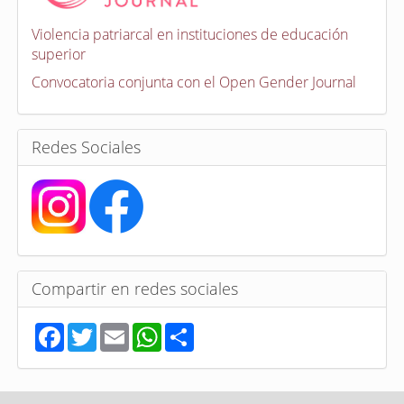
c
a
Violencia patriarcal en instituciones de educación
t
superior
o
r
Convocatoria conjunta con el Open Gender Journal
i
a
s
Redes Sociales
Compartir en redes sociales
F
T
E
W
S
a
w
m
h
h
c
i
a
a
a
e
t
i
t
r
b
t
l
s
e
o
e
A