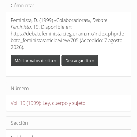
Detalles
Cómo citar
del
artículo
Feminista, D. (1999) «Colaboradoras»,
Debate
Feminista
, 19. Disponible en:
https://debatefeminista.cieg.unam.mx/index.php/de
bate_feminista/article/view/705 (Accedido: 7 agosto
2026).
Más formatos de cita
Descargar cita
Número
Vol. 19 (1999): Ley, cuerpo y sujeto
Sección