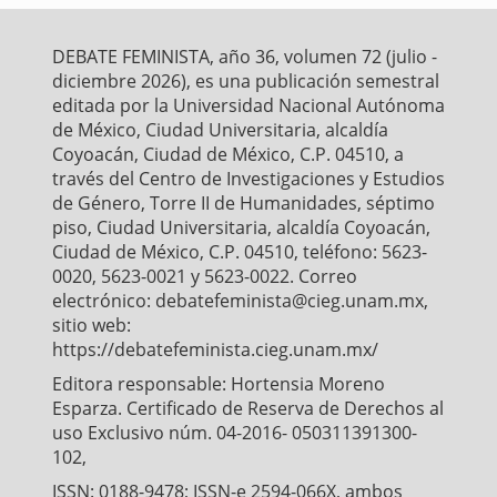
b
t
l
s
e
o
e
A
o
r
p
DEBATE FEMINISTA, año 36, volumen 72 (julio -
k
p
diciembre 2026), es una publicación semestral
editada por la Universidad Nacional Autónoma
de México, Ciudad Universitaria, alcaldía
Coyoacán, Ciudad de México, C.P. 04510, a
través del Centro de Investigaciones y Estudios
de Género, Torre II de Humanidades, séptimo
piso, Ciudad Universitaria, alcaldía Coyoacán,
Ciudad de México, C.P. 04510, teléfono: 5623-
0020, 5623-0021 y 5623-0022. Correo
electrónico: debatefeminista@cieg.unam.mx,
sitio web:
https://debatefeminista.cieg.unam.mx/
Editora responsable: Hortensia Moreno
Esparza. Certificado de Reserva de Derechos al
uso Exclusivo núm. 04-2016- 050311391300-
102,
ISSN: 0188-9478; ISSN-e 2594-066X, ambos