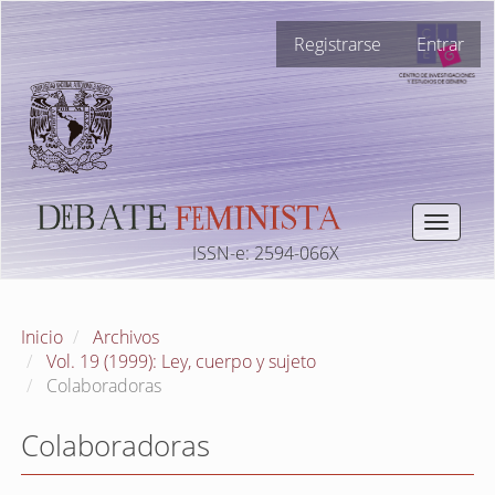
Navegación
Registrarse
Entrar
principal
Contenido
principal
Barra
lateral
Toggle
navigat
ISSN-e: 2594-066X
Inicio
Archivos
Vol. 19 (1999): Ley, cuerpo y sujeto
Colaboradoras
Colaboradoras