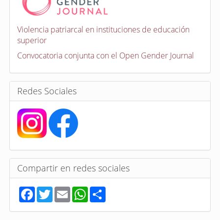
o
c
a
Violencia patriarcal en instituciones de educación
t
superior
o
r
Convocatoria conjunta con el Open Gender Journal
i
a
s
Redes Sociales
Compartir en redes sociales
F
T
E
W
S
a
w
m
h
h
c
i
a
a
a
e
t
i
t
r