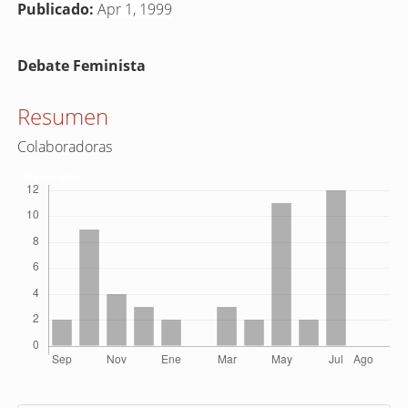
Publicado:
Apr 1, 1999
Contenido
Debate Feminista
principal
del
Resumen
artículo
Colaboradoras
Descargas