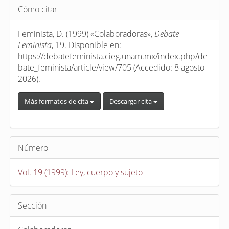
Detalles
Cómo citar
del
artículo
Feminista, D. (1999) «Colaboradoras»,
Debate
Feminista
, 19. Disponible en:
https://debatefeminista.cieg.unam.mx/index.php/de
bate_feminista/article/view/705 (Accedido: 8 agosto
2026).
Más formatos de cita
Descargar cita
Número
Vol. 19 (1999): Ley, cuerpo y sujeto
Sección