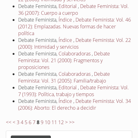
Debate Feminista,
Editorial
,
Debate Feminista: Vol.
36 (2007): Cuerpo a cuerpo
Debate Feminista,
Índice
,
Debate Feminista: Vol. 46
(2012): Emplazadas. Nuevas formas de hacer
política
Debate Feminista,
Índice
,
Debate Feminista: Vol. 22
(2000): Intimidad y servicios
Debate Feminista,
Colaboradoras
,
Debate
Feminista: Vol. 21 (2000): Fragmentos y
proposiciones
Debate Feminista,
Colaboradoras
,
Debate
Feminista: Vol. 31 (2005): Familia/trabajo
Debate Feminista,
Editorial
,
Debate Feminista: Vol.
7 (1993): Política, trabajo y tiempos
Debate Feminista,
Índice
,
Debate Feminista: Vol. 34
(2006): Aborto: El derecho a decidir
<<
<
3
4
5
6
7
8
9
10
11
12
>
>>
E