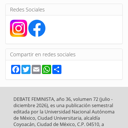
s
Redes Sociales
Compartir en redes sociales
F
T
E
W
S
a
w
m
h
h
c
i
a
a
a
e
t
i
t
r
b
t
l
s
e
o
e
A
o
r
p
DEBATE FEMINISTA, año 36, volumen 72 (julio -
k
p
diciembre 2026), es una publicación semestral
editada por la Universidad Nacional Autónoma
de México, Ciudad Universitaria, alcaldía
Coyoacán, Ciudad de México, C.P. 04510, a