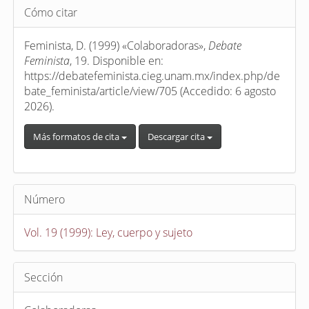
Detalles
Cómo citar
del
artículo
Feminista, D. (1999) «Colaboradoras»,
Debate
Feminista
, 19. Disponible en:
https://debatefeminista.cieg.unam.mx/index.php/de
bate_feminista/article/view/705 (Accedido: 6 agosto
2026).
Más formatos de cita
Descargar cita
Número
Vol. 19 (1999): Ley, cuerpo y sujeto
Sección