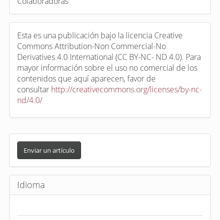
Colaboradoras
Esta es una publicación bajo la licencia Creative
Commons Attribution-Non Commercial-No
Derivatives 4.0 International (CC BY-NC- ND 4.0). Para
mayor información sobre el uso no comercial de los
contenidos que aquí aparecen, favor de
consultar
http://creativecommons.org/licenses/by-nc-
nd/4.0/
E
n
Enviar un artículo
v
i
Idioma
a
r
u