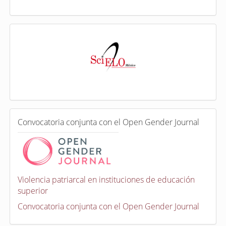
I
n
d
e
x
a
d
a
e
C
n
Convocatoria conjunta con el Open Gender Journal
o
n
v
o
c
a
Violencia patriarcal en instituciones de educación
t
superior
o
r
Convocatoria conjunta con el Open Gender Journal
i
a