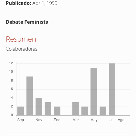
Publicado:
Apr 1, 1999
Contenido
Debate Feminista
principal
del
Resumen
artículo
Colaboradoras
Descargas