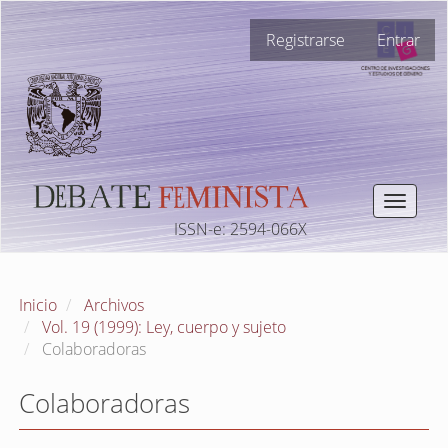
Navegación
Registrarse
Entrar
principal
Contenido
principal
Barra
lateral
Toggle
navigat
ISSN-e: 2594-066X
Inicio
Archivos
Vol. 19 (1999): Ley, cuerpo y sujeto
Colaboradoras
Colaboradoras