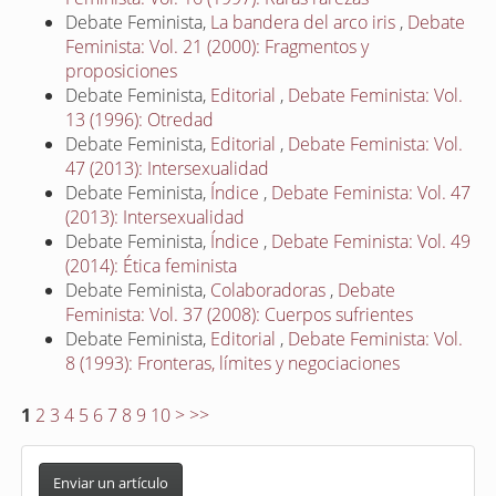
Debate Feminista,
La bandera del arco iris
,
Debate
Feminista: Vol. 21 (2000): Fragmentos y
proposiciones
Debate Feminista,
Editorial
,
Debate Feminista: Vol.
13 (1996): Otredad
Debate Feminista,
Editorial
,
Debate Feminista: Vol.
47 (2013): Intersexualidad
Debate Feminista,
Índice
,
Debate Feminista: Vol. 47
(2013): Intersexualidad
Debate Feminista,
Índice
,
Debate Feminista: Vol. 49
(2014): Ética feminista
Debate Feminista,
Colaboradoras
,
Debate
Feminista: Vol. 37 (2008): Cuerpos sufrientes
Debate Feminista,
Editorial
,
Debate Feminista: Vol.
8 (1993): Fronteras, límites y negociaciones
1
2
3
4
5
6
7
8
9
10
>
>>
E
n
Enviar un artículo