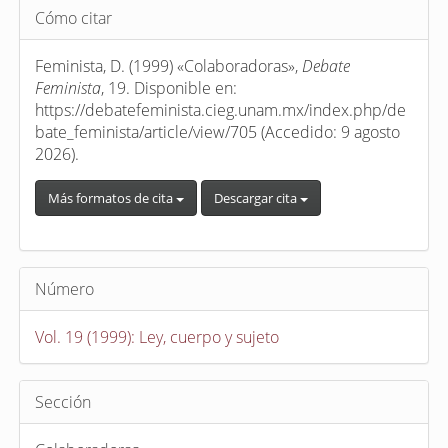
Detalles
Cómo citar
del
artículo
Feminista, D. (1999) «Colaboradoras»,
Debate
Feminista
, 19. Disponible en:
https://debatefeminista.cieg.unam.mx/index.php/de
bate_feminista/article/view/705 (Accedido: 9 agosto
2026).
Más formatos de cita
Descargar cita
Número
Vol. 19 (1999): Ley, cuerpo y sujeto
Sección