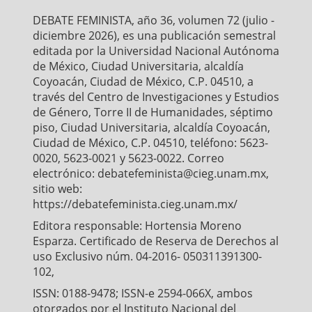
o
r
p
DEBATE FEMINISTA, año 36, volumen 72 (julio -
k
p
diciembre 2026), es una publicación semestral
editada por la Universidad Nacional Autónoma
de México, Ciudad Universitaria, alcaldía
Coyoacán, Ciudad de México, C.P. 04510, a
través del Centro de Investigaciones y Estudios
de Género, Torre II de Humanidades, séptimo
piso, Ciudad Universitaria, alcaldía Coyoacán,
Ciudad de México, C.P. 04510, teléfono: 5623-
0020, 5623-0021 y 5623-0022. Correo
electrónico: debatefeminista@cieg.unam.mx,
sitio web:
https://debatefeminista.cieg.unam.mx/
Editora responsable: Hortensia Moreno
Esparza. Certificado de Reserva de Derechos al
uso Exclusivo núm. 04-2016- 050311391300-
102,
ISSN: 0188-9478; ISSN-e 2594-066X, ambos
otorgados por el Instituto Nacional del