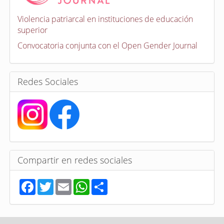
c
a
Violencia patriarcal en instituciones de educación
t
superior
o
r
Convocatoria conjunta con el Open Gender Journal
i
a
s
Redes Sociales
Compartir en redes sociales
F
T
E
W
S
a
w
m
h
h
c
i
a
a
a
e
t
i
t
r
b
t
l
s
e
o
e
A