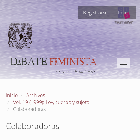
Navegación
Registrarse
Entrar
principal
Contenido
principal
Barra
lateral
Toggle
navigat
ISSN-e: 2594-066X
Inicio
Archivos
Vol. 19 (1999): Ley, cuerpo y sujeto
Colaboradoras
Colaboradoras