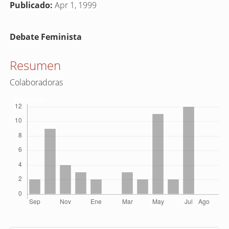
Publicado:
Apr 1, 1999
Contenido
Debate Feminista
principal
del
Resumen
artículo
Colaboradoras
Descargas