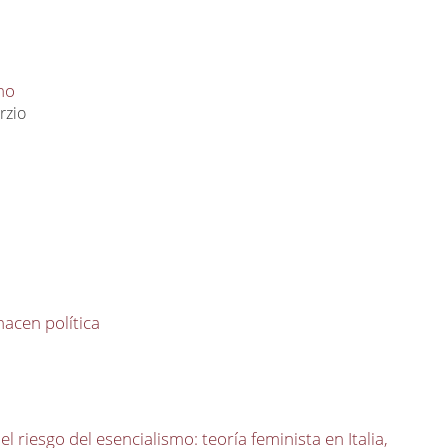
ano
rzio
acen política
l riesgo del esencialismo: teoría feminista en Italia,