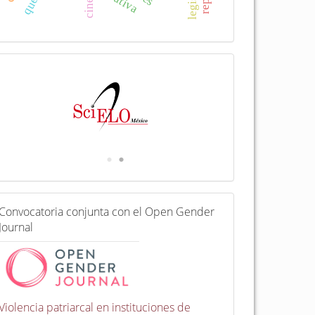
I
n
d
e
x
a
d
a
e
n
C
Convocatoria conjunta con el Open Gender
o
Journal
n
v
o
c
a
t
Violencia patriarcal en instituciones de
o