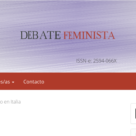
ISSN-e: 2594-066X
es/as
Contacto
o en Italia
E
n
v
i