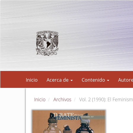
Navegación
principal
Contenido
principal
Barra
lateral
Inicio
Acerca de
Contenido
Autor
Inicio
Archivos
Vol. 2 (1990): El Feminism