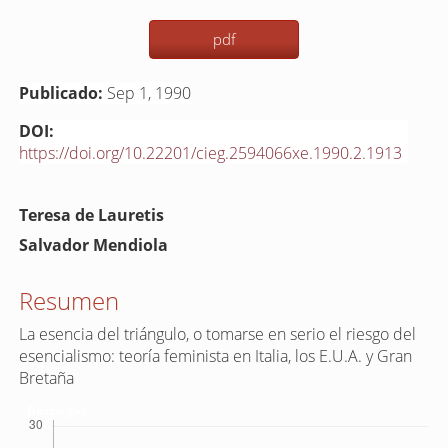
pdf
Publicado:
Sep 1, 1990
DOI:
https://doi.org/10.22201/cieg.2594066xe.1990.2.1913
Contenido
Teresa de Lauretis
principal
Salvador Mendiola
del
artículo
Resumen
La esencia del triángulo, o tomarse en serio el riesgo del
esencialismo: teoría feminista en Italia, los E.U.A. y Gran
Bretaña
Descargas