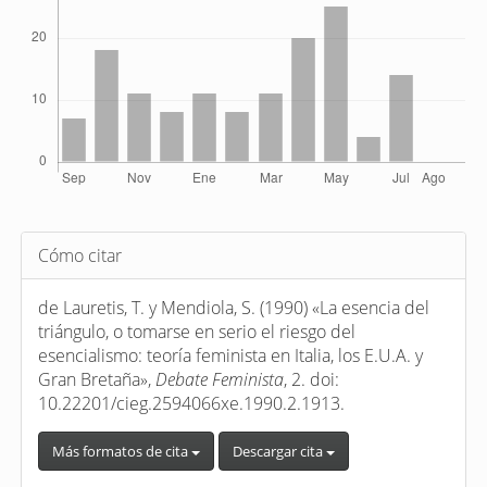
Detalles
Cómo citar
del
artículo
de Lauretis, T. y Mendiola, S. (1990) «La esencia del
triángulo, o tomarse en serio el riesgo del
esencialismo: teoría feminista en Italia, los E.U.A. y
Gran Bretaña»,
Debate Feminista
, 2. doi:
10.22201/cieg.2594066xe.1990.2.1913.
Más formatos de cita
Descargar cita