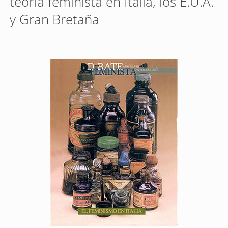
teoría feminista en Italia, los E.U.A.
y Gran Bretaña
Barra
lateral
del
artículo