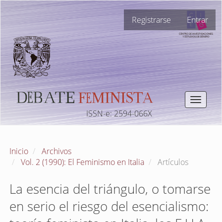
Navegación
Registrarse
Entrar
principal
Contenido
principal
Barra
lateral
Toggle
navigat
ISSN-e: 2594-066X
Inicio
Archivos
Vol. 2 (1990): El Feminismo en Italia
Artículos
La esencia del triángulo, o tomarse
en serio el riesgo del esencialismo: