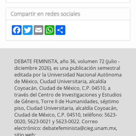
Compartir en redes sociales
F
T
E
W
S
a
w
m
h
h
c
i
a
a
a
e
t
i
t
r
b
t
l
s
e
o
e
A
o
r
p
DEBATE FEMINISTA, año 36, volumen 72 (julio -
k
p
diciembre 2026), es una publicación semestral
editada por la Universidad Nacional Autónoma
de México, Ciudad Universitaria, alcaldía
Coyoacán, Ciudad de México, C.P. 04510, a
través del Centro de Investigaciones y Estudios
de Género, Torre II de Humanidades, séptimo
piso, Ciudad Universitaria, alcaldía Coyoacán,
Ciudad de México, C.P. 04510, teléfono: 5623-
0020, 5623-0021 y 5623-0022. Correo
electrónico: debatefeminista@cieg.unam.mx,
sitio web: