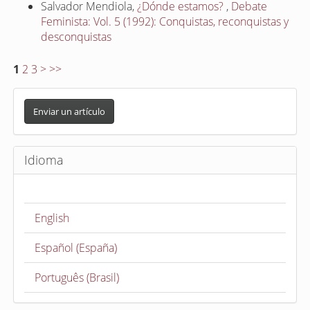
Salvador Mendiola,
¿Dónde estamos?
,
Debate
Feminista: Vol. 5 (1992): Conquistas, reconquistas y
desconquistas
1
2
3
>
>>
E
n
Enviar un artículo
v
i
Idioma
a
r
u
English
n
a
Español (España)
r
t
Português (Brasil)
í