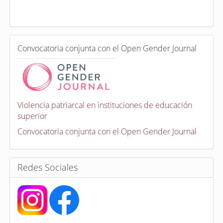
a
d
a
e
C
n
Convocatoria conjunta con el Open Gender Journal
o
n
v
o
c
a
Violencia patriarcal en instituciones de educación
t
superior
o
r
Convocatoria conjunta con el Open Gender Journal
i
a
s
Redes Sociales