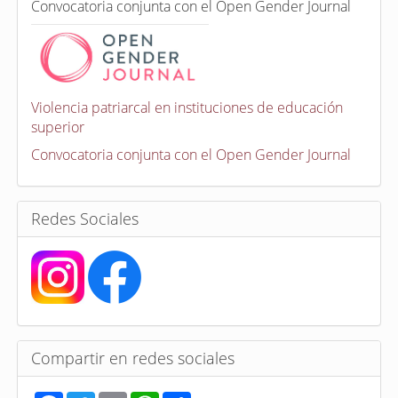
C
n
Convocatoria conjunta con el Open Gender Journal
o
n
v
o
c
a
Violencia patriarcal en instituciones de educación
t
superior
o
r
Convocatoria conjunta con el Open Gender Journal
i
a
s
Redes Sociales
Compartir en redes sociales