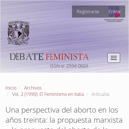
Navegación
Registrarse
Entrar
principal
Contenido
principal
Barra
lateral
Toggle
navigat
ISSN-e: 2594-066X
Inicio
Archivos
Vol. 2 (1990): El Feminismo en Italia
Artículos
Una perspectiva del aborto en los
años treinta: la propuesta marxista