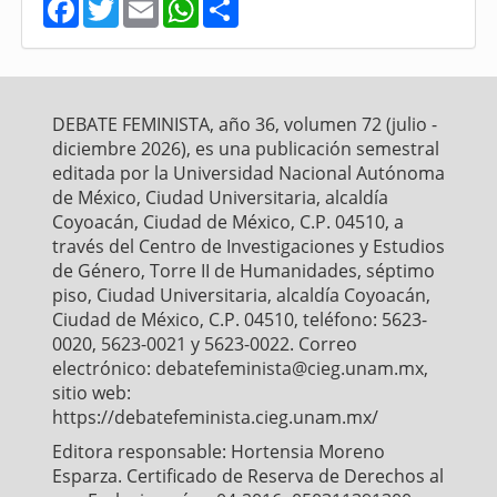
F
T
E
W
S
a
w
m
h
h
c
i
a
a
a
e
t
i
t
r
b
t
l
s
e
o
e
A
o
r
p
DEBATE FEMINISTA, año 36, volumen 72 (julio -
k
p
diciembre 2026), es una publicación semestral
editada por la Universidad Nacional Autónoma
de México, Ciudad Universitaria, alcaldía
Coyoacán, Ciudad de México, C.P. 04510, a
través del Centro de Investigaciones y Estudios
de Género, Torre II de Humanidades, séptimo
piso, Ciudad Universitaria, alcaldía Coyoacán,
Ciudad de México, C.P. 04510, teléfono: 5623-
0020, 5623-0021 y 5623-0022. Correo
electrónico: debatefeminista@cieg.unam.mx,
sitio web:
https://debatefeminista.cieg.unam.mx/
Editora responsable: Hortensia Moreno
Esparza. Certificado de Reserva de Derechos al