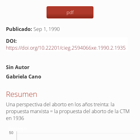
pdf
Publicado:
Sep 1, 1990
DOI:
https://doi.org/10.22201/cieg.2594066xe.1990.2.1935
Contenido
Sin Autor
principal
Gabriela Cano
del
artículo
Resumen
Una perspectiva del aborto en los años treinta: la
propuesta marxista = la propuesta del aborto de la CTM
en 1936
Descargas