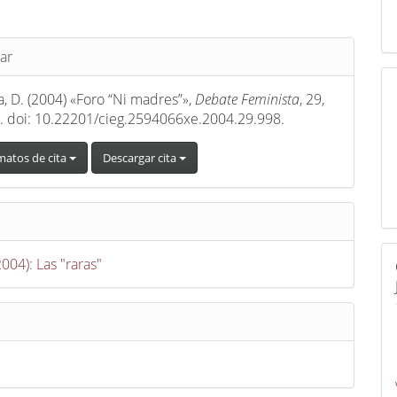
s
ar
a, D. (2004) «Foro “Ni madres”»,
Debate Feminista
, 29,
. doi: 10.22201/cieg.2594066xe.2004.29.998.
matos de cita
Descargar cita
2004): Las "raras"