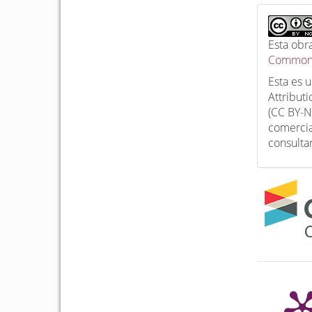
Esta obr
Commons
Esta es 
Attribut
(CC BY-N
comercia
consulta