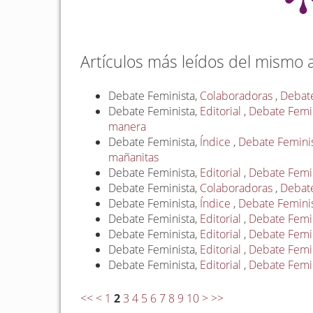
Artículos más leídos del mismo 
Debate Feminista,
Colaboradoras
,
Debate
Debate Feminista,
Editorial
,
Debate Femini
manera
Debate Feminista,
Índice
,
Debate Feminist
mañanitas
Debate Feminista,
Editorial
,
Debate Femin
Debate Feminista,
Colaboradoras
,
Debate
Debate Feminista,
Índice
,
Debate Feminis
Debate Feminista,
Editorial
,
Debate Femini
Debate Feminista,
Editorial
,
Debate Femin
Debate Feminista,
Editorial
,
Debate Femin
Debate Feminista,
Editorial
,
Debate Femin
<<
<
1
2
3
4
5
6
7
8
9
10
>
>>