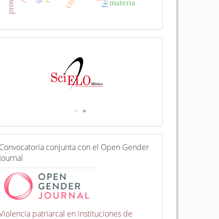
materia
I
n
d
e
x
a
d
a
e
n
C
Convocatoria conjunta con el Open Gender
o
Journal
n
v
o
c
a
t
Violencia patriarcal en instituciones de
o