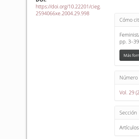
https://doi.org/10.22201/cieg.
2594066xe.2004.29.998
Detalle
Cómo cit
del
artículo
Feminist
pp. 3–39
Más for
Número
Vol. 29 (
Sección
Artículos