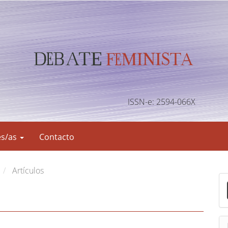
ISSN-e: 2594-066X
es/as
Contacto
Artículos
E
n
v
i