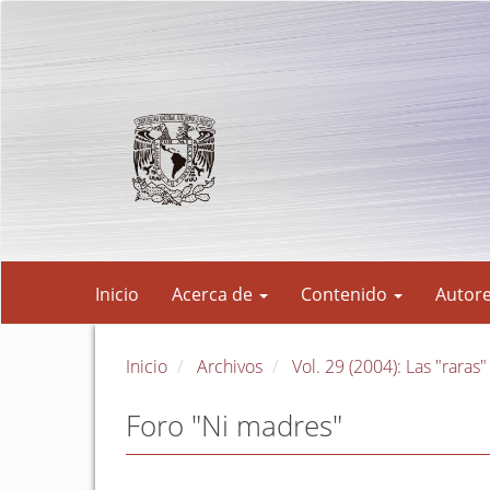
Navegación
principal
Contenido
principal
Barra
lateral
Inicio
Acerca de
Contenido
Autor
Inicio
Archivos
Vol. 29 (2004): Las "raras"
Foro "Ni madres"