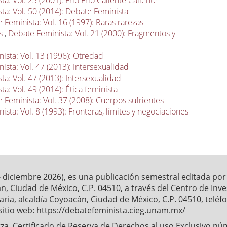
a: Vol. 23 (2001): Frío Frío Caliente Caliente
ta: Vol. 50 (2014): Debate Feminista
 Feminista: Vol. 16 (1997): Raras rarezas
is
,
Debate Feminista: Vol. 21 (2000): Fragmentos y
ista: Vol. 13 (1996): Otredad
ista: Vol. 47 (2013): Intersexualidad
a: Vol. 47 (2013): Intersexualidad
a: Vol. 49 (2014): Ética feminista
 Feminista: Vol. 37 (2008): Cuerpos sufrientes
sta: Vol. 8 (1993): Fronteras, límites y negociaciones
- diciembre 2026), es una publicación semestral editada po
́n, Ciudad de México, C.P. 04510, a través del Centro de Inv
ia, alcaldía Coyoacán, Ciudad de México, C.P. 04510, telé
sitio web: https://debatefeminista.cieg.unam.mx/
a. Certificado de Reserva de Derechos al uso Exclusivo nu