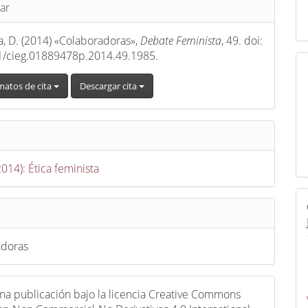
s
ar
a, D. (2014) «Colaboradoras»,
Debate Feminista
, 49. doi:
1/cieg.01889478p.2014.49.1985.
matos de cita
Descargar cita
2014): Ética feminista
adoras
una publicación bajo la licencia Creative Commons