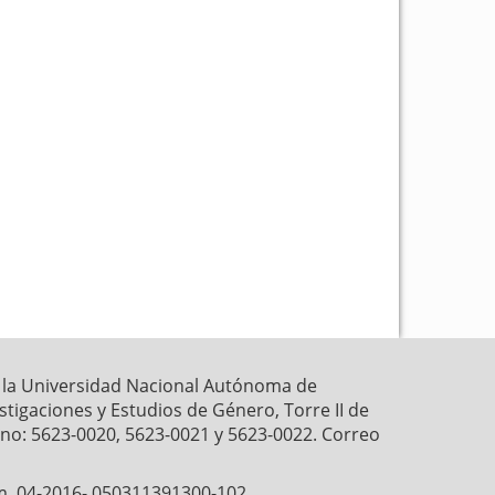
k
p
r la Universidad Nacional Autónoma de
estigaciones y Estudios de Género, Torre II de
fono: 5623-0020, 5623-0021 y 5623-0022. Correo
́m. 04-2016- 050311391300-102,