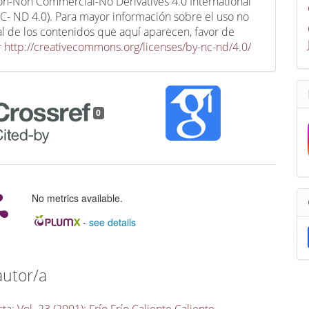
ion-Non Commercial-No Derivatives 4.0 International
C- ND 4.0). Para mayor información sobre el uso no
l de los contenidos que aquí aparecen, favor de
r
http://creativecommons.org/licenses/by-nc-nd/4.0/
0
No metrics available.
-
see details
autor/a