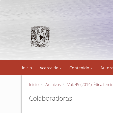
Navegación
principal
Contenido
principal
Barra
lateral
Inicio
Acerca de
Contenido
Autor
Inicio
Archivos
Vol. 49 (2014): Ética femin
Colaboradoras