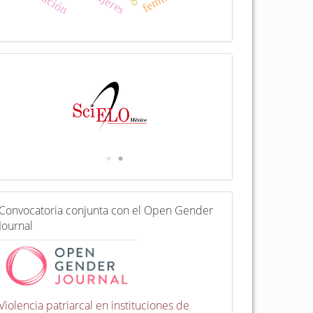
I
n
d
e
x
a
d
a
e
n
C
Convocatoria conjunta con el Open Gender
o
Journal
n
v
o
c
a
t
Violencia patriarcal en instituciones de
o