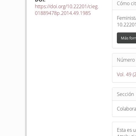
Detalle
Cómo cit
del
https://doi.org/10.22201/cieg.
01889478p.2014.49.1985
artículo
Feminist
10.2220
Más for
Número
Vol. 49 (
Sección
Colabor
Esta es 