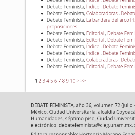
Debate Feminista,
Índice
,
Debate Feminist
Debate Feminista,
Índice
,
Debate Feminis
Debate Feminista,
Colaboradoras
,
Debate
Debate Feminista,
La bandera del arco ir
proposiciones
Debate Feminista,
Editorial
,
Debate Femin
Debate Feminista,
Editorial
,
Debate Femin
Debate Feminista,
Índice
,
Debate Feminist
Debate Feminista,
Índice
,
Debate Feminist
Debate Feminista,
Colaboradoras
,
Debate
Debate Feminista,
Editorial
,
Debate Femini
1
2
3
4
5
6
7
8
9
10
>
>>
DEBATE FEMINISTA, año 36, volumen 72 (julio 
México, Ciudad Universitaria, alcaldía Coyoaca
Humanidades, séptimo piso, Ciudad Universitar
electrónico: debatefeminista@cieg.unam.mx, 
Editora responsable: Hortensia Moreno Esparz