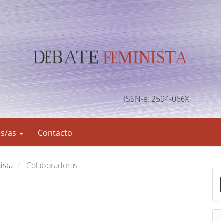
ISSN-e: 2594-066X
es/as
Contacto
ista
Colaboradoras
E
n
v
i