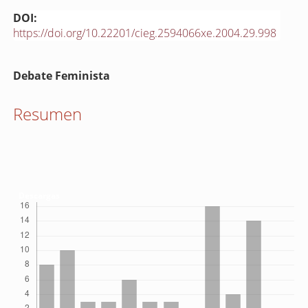
DOI:
https://doi.org/10.22201/cieg.2594066xe.2004.29.998
Contenido
Debate Feminista
principal
del
Resumen
artículo
Descargas