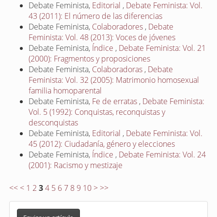
Debate Feminista,
Editorial
,
Debate Feminista: Vol.
43 (2011): El número de las diferencias
Debate Feminista,
Colaboradores
,
Debate
Feminista: Vol. 48 (2013): Voces de jóvenes
Debate Feminista,
Índice
,
Debate Feminista: Vol. 21
(2000): Fragmentos y proposiciones
Debate Feminista,
Colaboradoras
,
Debate
Feminista: Vol. 32 (2005): Matrimonio homosexual
familia homoparental
Debate Feminista,
Fe de erratas
,
Debate Feminista:
Vol. 5 (1992): Conquistas, reconquistas y
desconquistas
Debate Feminista,
Editorial
,
Debate Feminista: Vol.
45 (2012): Ciudadanía, género y elecciones
Debate Feminista,
Índice
,
Debate Feminista: Vol. 24
(2001): Racismo y mestizaje
<<
<
1
2
3
4
5
6
7
8
9
10
>
>>
E