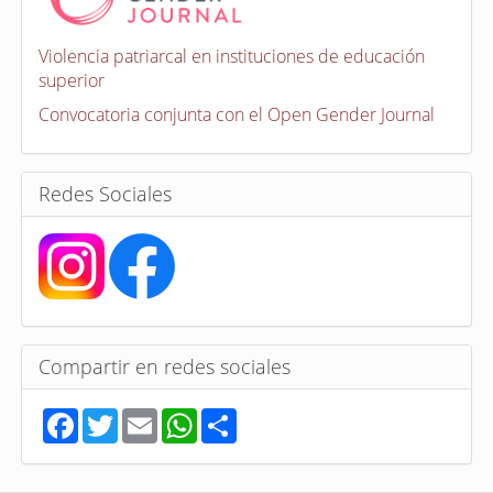
o
c
a
Violencia patriarcal en instituciones de educación
t
superior
o
r
Convocatoria conjunta con el Open Gender Journal
i
a
s
Redes Sociales
Compartir en redes sociales
F
T
E
W
S
a
w
m
h
h
c
i
a
a
a
e
t
i
t
r
b
t
l
s
e