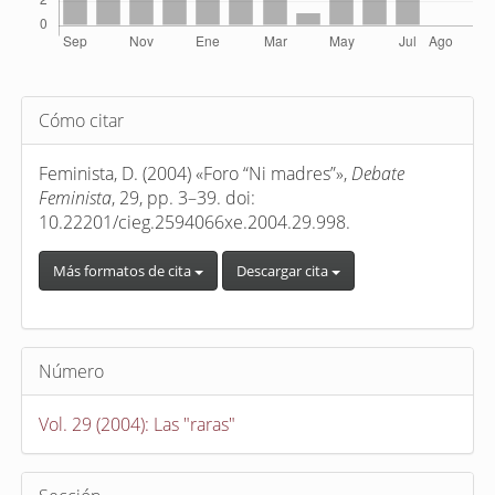
Detalles
Cómo citar
del
artículo
Feminista, D. (2004) «Foro “Ni madres”»,
Debate
Feminista
, 29, pp. 3–39. doi:
10.22201/cieg.2594066xe.2004.29.998.
Más formatos de cita
Descargar cita
Número
Vol. 29 (2004): Las "raras"