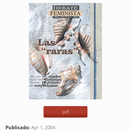
Barra
lateral
del
artículo
pdf
Publicado:
Apr 1, 2004