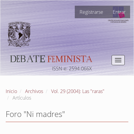
Navegación
Registrarse
Entrar
principal
Contenido
principal
Barra
lateral
Toggle
navigat
ISSN-e: 2594-066X
Inicio
Archivos
Vol. 29 (2004): Las "raras"
Artículos
Foro "Ni madres"