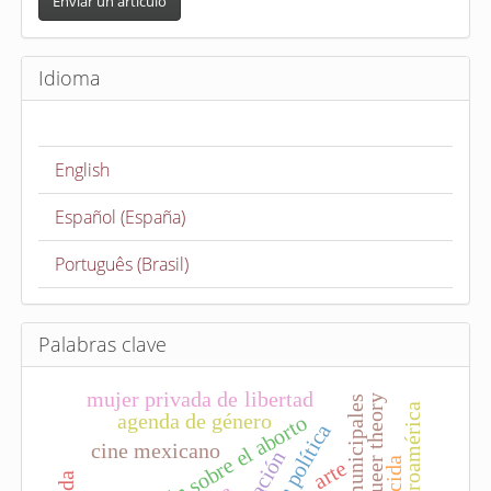
n
Enviar un artículo
v
i
Idioma
a
r
u
English
n
a
Español (España)
r
t
Português (Brasil)
í
c
u
Palabras clave
l
mujer privada de libertad
o
queer theory
centroamérica
agenda de género
legislación sobre el aborto
cine mexicano
arte