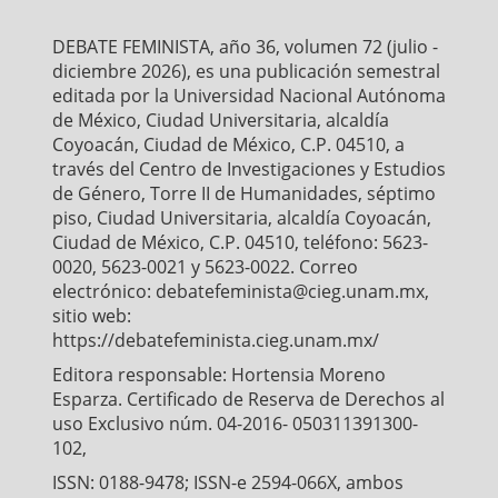
o
e
A
o
r
p
DEBATE FEMINISTA, año 36, volumen 72 (julio -
k
p
diciembre 2026), es una publicación semestral
editada por la Universidad Nacional Autónoma
de México, Ciudad Universitaria, alcaldía
Coyoacán, Ciudad de México, C.P. 04510, a
través del Centro de Investigaciones y Estudios
de Género, Torre II de Humanidades, séptimo
piso, Ciudad Universitaria, alcaldía Coyoacán,
Ciudad de México, C.P. 04510, teléfono: 5623-
0020, 5623-0021 y 5623-0022. Correo
electrónico: debatefeminista@cieg.unam.mx,
sitio web:
https://debatefeminista.cieg.unam.mx/
Editora responsable: Hortensia Moreno
Esparza. Certificado de Reserva de Derechos al
uso Exclusivo núm. 04-2016- 050311391300-
102,
ISSN: 0188-9478; ISSN-e 2594-066X, ambos