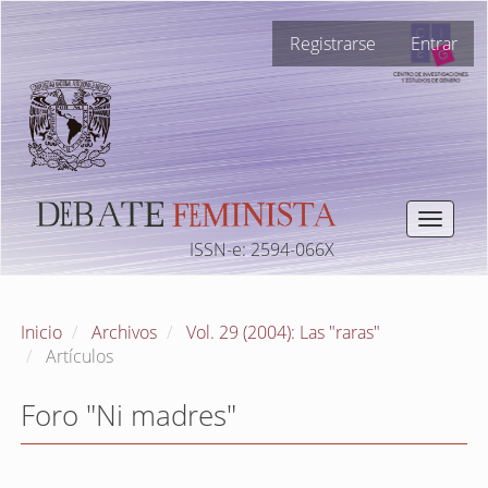
Navegación
Registrarse
Entrar
principal
Contenido
principal
Barra
lateral
Toggle
navigat
ISSN-e: 2594-066X
Inicio
Archivos
Vol. 29 (2004): Las "raras"
Artículos
Foro "Ni madres"