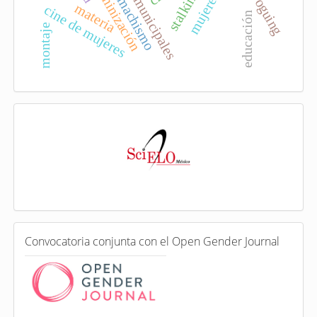
feminización
stalking
voguing
machismo
materia
cine de mujeres
educación
montaje
I
n
d
e
x
a
d
a
e
C
n
Convocatoria conjunta con el Open Gender Journal
o
n
v
o
c