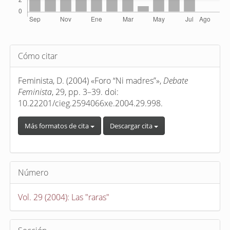
Detalles
Cómo citar
del
artículo
Feminista, D. (2004) «Foro “Ni madres”»,
Debate
Feminista
, 29, pp. 3–39. doi:
10.22201/cieg.2594066xe.2004.29.998.
Más formatos de cita
Descargar cita
Número
Vol. 29 (2004): Las "raras"