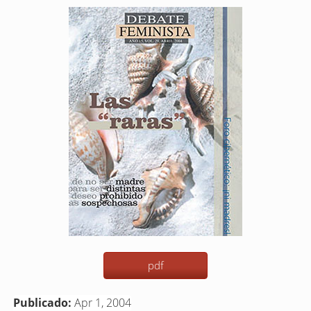
Barra
lateral
del
artículo
pdf
Publicado:
Apr 1, 2004