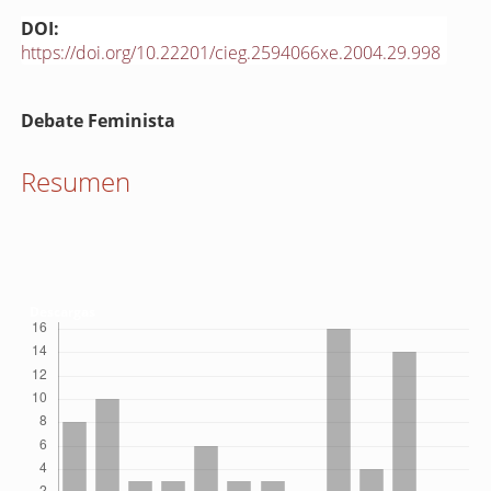
DOI:
https://doi.org/10.22201/cieg.2594066xe.2004.29.998
Contenido
Debate Feminista
principal
del
Resumen
artículo
Descargas