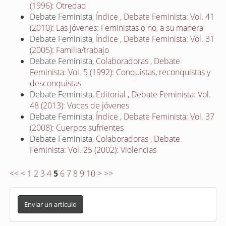
(1996): Otredad
Debate Feminista,
Índice
,
Debate Feminista: Vol. 41
(2010): Las jóvenes: Feministas o no, a su manera
Debate Feminista,
Índice
,
Debate Feminista: Vol. 31
(2005): Familia/trabajo
Debate Feminista,
Colaboradoras
,
Debate
Feminista: Vol. 5 (1992): Conquistas, reconquistas y
desconquistas
Debate Feminista,
Editorial
,
Debate Feminista: Vol.
48 (2013): Voces de jóvenes
Debate Feminista,
Índice
,
Debate Feminista: Vol. 37
(2008): Cuerpos sufrientes
Debate Feminista,
Colaboradoras
,
Debate
Feminista: Vol. 25 (2002): Violencias
<<
<
1
2
3
4
5
6
7
8
9
10
>
>>
E
n
Enviar un artículo
v