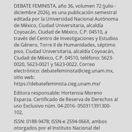
o
r
p
DEBATE FEMINISTA, año 36, volumen 72 (julio -
k
p
diciembre 2026), es una publicación semestral
editada por la Universidad Nacional Autónoma
de México, Ciudad Universitaria, alcaldía
Coyoacán, Ciudad de México, C.P. 04510, a
través del Centro de Investigaciones y Estudios
de Género, Torre II de Humanidades, séptimo
piso, Ciudad Universitaria, alcaldía Coyoacán,
Ciudad de México, C.P. 04510, teléfono: 5623-
0020, 5623-0021 y 5623-0022. Correo
electrónico: debatefeminista@cieg.unam.mx,
sitio web:
https://debatefeminista.cieg.unam.mx/
Editora responsable: Hortensia Moreno
Esparza. Certificado de Reserva de Derechos al
uso Exclusivo núm. 04-2016- 050311391300-
102,
ISSN: 0188-9478; ISSN-e 2594-066X, ambos
otorgados por el Instituto Nacional del