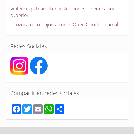
c
a
Violencia patriarcal en instituciones de educación
t
superior
o
r
Convocatoria conjunta con el Open Gender Journal
i
a
s
Redes Sociales
Compartir en redes sociales
F
T
E
W
S
a
w
m
h
h
c
i
a
a
a
e
t
i
t
r
b
t
l
s
e
o
e
A