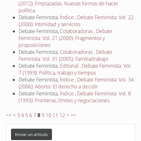
(2012): Emplazadas. Nuevas formas de hacer
política
Debate Feminista,
Índice
,
Debate Feminista: Vol. 22
(2000): Intimidad y servicios
Debate Feminista,
Colaboradoras
,
Debate
Feminista: Vol. 21 (2000): Fragmentos y
proposiciones
Debate Feminista,
Colaboradoras
,
Debate
Feminista: Vol. 31 (2005): Familia/trabajo
Debate Feminista,
Editorial
,
Debate Feminista: Vol.
7 (1993): Política, trabajo y tiempos
Debate Feminista,
Índice
,
Debate Feminista: Vol. 34
(2006): Aborto: El derecho a decidir
Debate Feminista,
Índice
,
Debate Feminista: Vol. 8
(1993): Fronteras, límites y negociaciones
<<
<
3
4
5
6
7
8
9
10
11
12
>
>>
E
n
Enviar un artículo