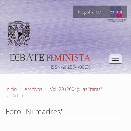
Navegación
Registrarse
Entrar
principal
Contenido
principal
Barra
lateral
Toggle
navigat
ISSN-e: 2594-066X
Inicio
Archivos
Vol. 29 (2004): Las "raras"
Artículos
Foro "Ni madres"