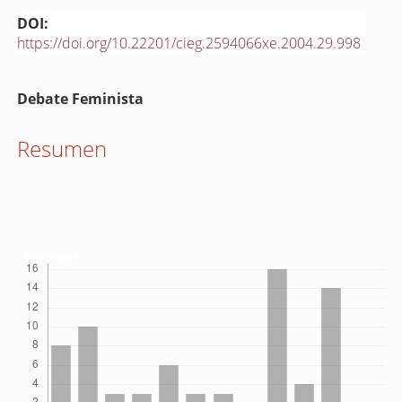
DOI:
https://doi.org/10.22201/cieg.2594066xe.2004.29.998
Contenido
Debate Feminista
principal
del
Resumen
artículo
Descargas