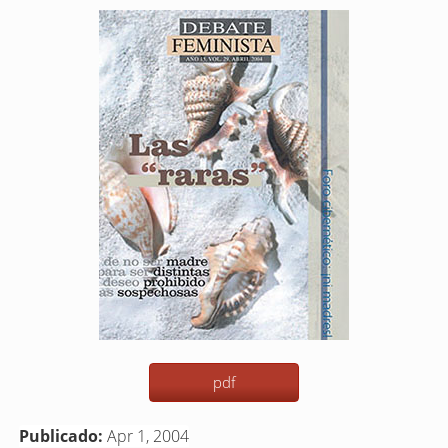
Barra
lateral
del
artículo
pdf
Publicado:
Apr 1, 2004