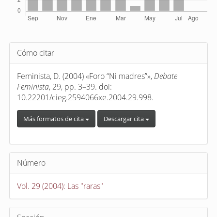
Detalles
Cómo citar
del
artículo
Feminista, D. (2004) «Foro “Ni madres”»,
Debate
Feminista
, 29, pp. 3–39. doi:
10.22201/cieg.2594066xe.2004.29.998.
Más formatos de cita
Descargar cita
Número
Vol. 29 (2004): Las "raras"