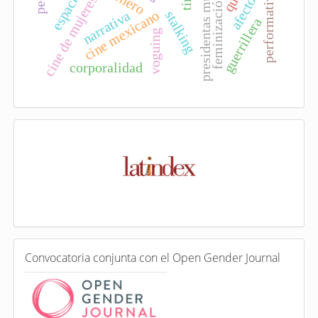
presidentas municipales
performatividad
espacios
cine de mujeres
feminización
afecto
narrativa
cine mexicano
stalking
guerrillera
voguing
corporalidad
I
n
d
e
x
a
d
a
e
C
n
Convocatoria conjunta con el Open Gender Journal
o
n
v
o