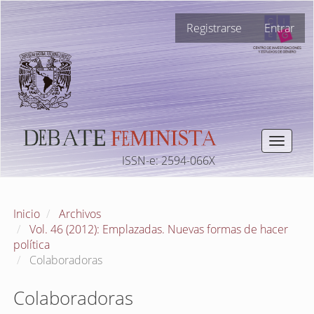
Navegación
Registrarse
Entrar
principal
Contenido
principal
Barra
lateral
Toggle
navigat
ISSN-e: 2594-066X
Inicio
Archivos
Vol. 46 (2012): Emplazadas. Nuevas formas de hacer
política
Colaboradoras
Colaboradoras