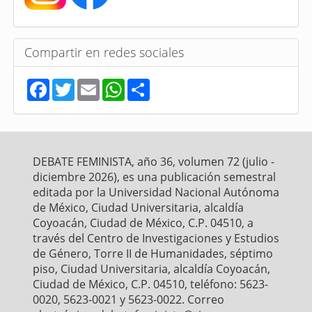
Compartir en redes sociales
F
T
E
W
S
a
w
m
h
h
c
i
a
a
a
e
t
i
t
r
b
t
l
s
e
o
e
A
o
r
p
DEBATE FEMINISTA, año 36, volumen 72 (julio -
k
p
diciembre 2026), es una publicación semestral
editada por la Universidad Nacional Autónoma
de México, Ciudad Universitaria, alcaldía
Coyoacán, Ciudad de México, C.P. 04510, a
través del Centro de Investigaciones y Estudios
de Género, Torre II de Humanidades, séptimo
piso, Ciudad Universitaria, alcaldía Coyoacán,
Ciudad de México, C.P. 04510, teléfono: 5623-
0020, 5623-0021 y 5623-0022. Correo