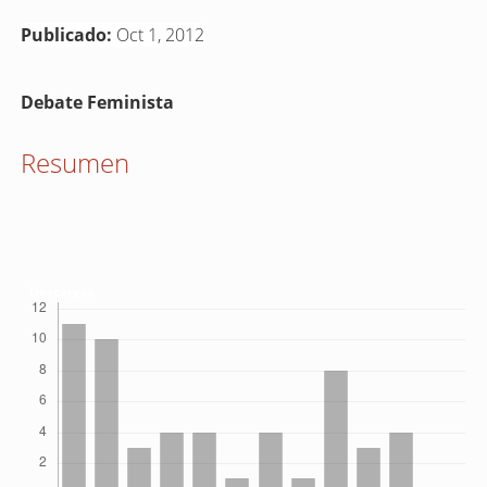
Publicado:
Oct 1, 2012
Contenido
Debate Feminista
principal
del
Resumen
artículo
Descargas