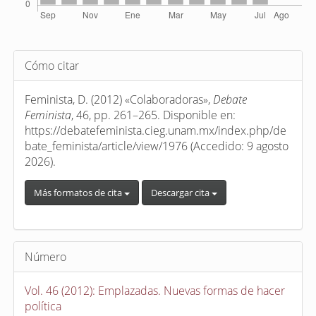
Detalles
Cómo citar
del
artículo
Feminista, D. (2012) «Colaboradoras»,
Debate
Feminista
, 46, pp. 261–265. Disponible en:
https://debatefeminista.cieg.unam.mx/index.php/de
bate_feminista/article/view/1976 (Accedido: 9 agosto
2026).
Más formatos de cita
Descargar cita
Número
Vol. 46 (2012): Emplazadas. Nuevas formas de hacer
política