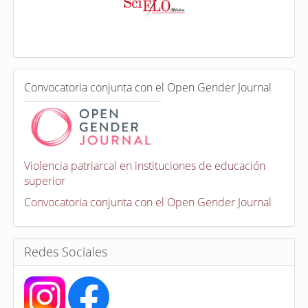
e
x
a
d
a
e
C
n
Convocatoria conjunta con el Open Gender Journal
o
n
v
o
c
a
Violencia patriarcal en instituciones de educación
t
superior
o
r
Convocatoria conjunta con el Open Gender Journal
i
a
s
Redes Sociales