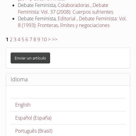
Debate Feminista,
Colaboradoras
,
Debate
Feminista: Vol. 37 (2008): Cuerpos sufrientes
Debate Feminista,
Editorial
,
Debate Feminista: Vol.
8 (1993): Fronteras, límites y negociaciones
1
2
3
4
5
6
7
8
9
10
>
>>
E
n
Enviar un artículo
v
i
Idioma
a
r
u
English
n
a
Español (España)
r
t
Português (Brasil)