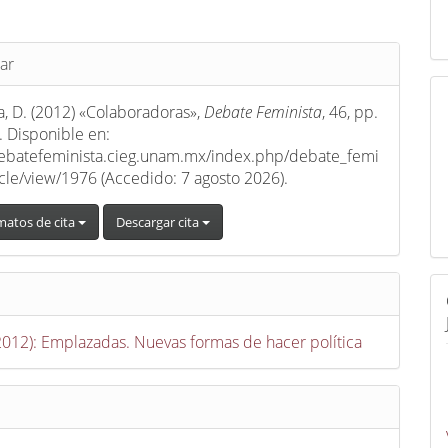
s
ar
a, D. (2012) «Colaboradoras»,
Debate Feminista
, 46, pp.
 Disponible en:
debatefeminista.cieg.unam.mx/index.php/debate_femi
ticle/view/1976 (Accedido: 7 agosto 2026).
matos de cita
Descargar cita
(2012): Emplazadas. Nuevas formas de hacer política