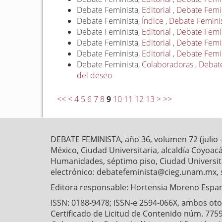
Debate Feminista,
Editorial
,
Debate Femini
Debate Feminista,
Índice
,
Debate Feminist
Debate Feminista,
Editorial
,
Debate Femini
Debate Feminista,
Editorial
,
Debate Femin
Debate Feminista,
Editorial
,
Debate Femini
Debate Feminista,
Colaboradoras
,
Debate
del deseo
<<
<
4
5
6
7
8
9
10
11
12
13
>
>>
DEBATE FEMINISTA, año 36, volumen 72 (julio 
México, Ciudad Universitaria, alcaldía Coyoaca
Humanidades, séptimo piso, Ciudad Universitar
electrónico: debatefeminista@cieg.unam.mx, 
Editora responsable: Hortensia Moreno Esparz
ISSN: 0188-9478; ISSN-e 2594-066X, ambos otorg
Certificado de Licitud de Contenido núm. 7759