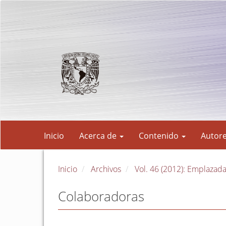
Navegación
principal
Contenido
principal
Barra
lateral
Inicio
Acerca de
Contenido
Autor
Inicio
Archivos
Vol. 46 (2012): Emplazada
Colaboradoras