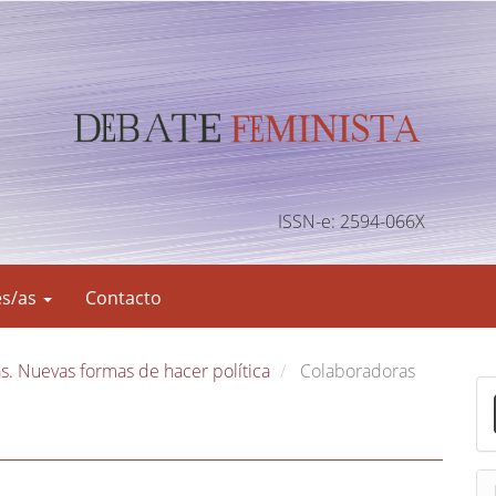
ISSN-e: 2594-066X
es/as
Contacto
s. Nuevas formas de hacer política
Colaboradoras
E
n
v
i