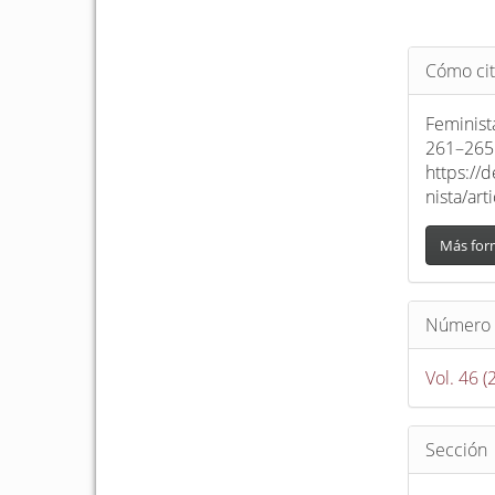
Detalle
Cómo cit
del
artículo
Feminist
261–265.
https://
nista/ar
Más for
Número
Vol. 46 
Sección