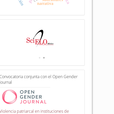
narrativa
I
n
d
e
x
a
d
a
e
n
C
Convocatoria conjunta con el Open Gender
o
Journal
n
v
o
c
a
t
Violencia patriarcal en instituciones de
o