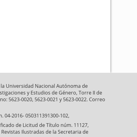
k
p
r la Universidad Nacional Autónoma de
estigaciones y Estudios de Género, Torre II de
fono: 5623-0020, 5623-0021 y 5623-0022. Correo
́m. 04-2016- 050311391300-102,
cado de Licitud de Título núm. 11127,
Revistas Ilustradas de la Secretaria de