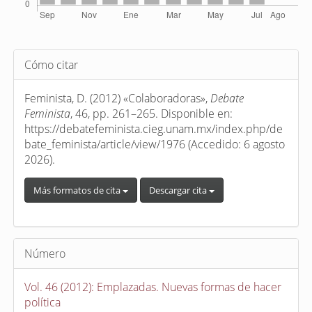
Detalles
Cómo citar
del
artículo
Feminista, D. (2012) «Colaboradoras»,
Debate
Feminista
, 46, pp. 261–265. Disponible en:
https://debatefeminista.cieg.unam.mx/index.php/de
bate_feminista/article/view/1976 (Accedido: 6 agosto
2026).
Más formatos de cita
Descargar cita
Número
Vol. 46 (2012): Emplazadas. Nuevas formas de hacer
política