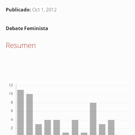
Publicado:
Oct 1, 2012
Contenido
Debate Feminista
principal
del
Resumen
artículo
Descargas