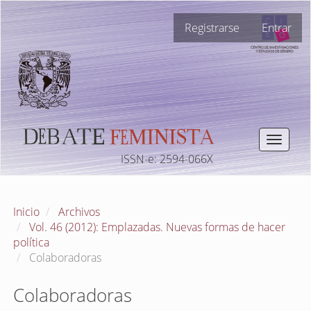
Navegación
Registrarse
Entrar
principal
Contenido
principal
Barra
lateral
Toggle
navigat
ISSN-e: 2594-066X
Inicio
Archivos
Vol. 46 (2012): Emplazadas. Nuevas formas de hacer
política
Colaboradoras
Colaboradoras