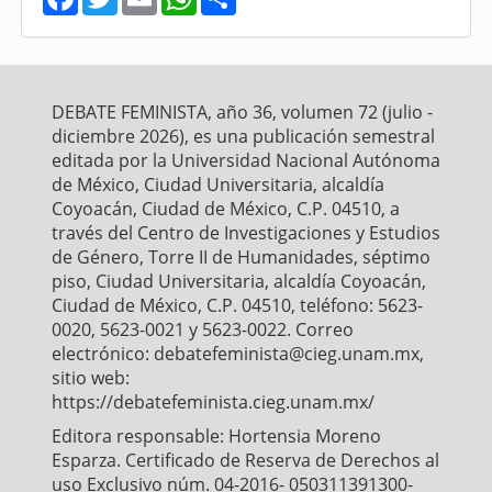
a
w
m
h
h
c
i
a
a
a
e
t
i
t
r
b
t
l
s
e
o
e
A
o
r
p
DEBATE FEMINISTA, año 36, volumen 72 (julio -
k
p
diciembre 2026), es una publicación semestral
editada por la Universidad Nacional Autónoma
de México, Ciudad Universitaria, alcaldía
Coyoacán, Ciudad de México, C.P. 04510, a
través del Centro de Investigaciones y Estudios
de Género, Torre II de Humanidades, séptimo
piso, Ciudad Universitaria, alcaldía Coyoacán,
Ciudad de México, C.P. 04510, teléfono: 5623-
0020, 5623-0021 y 5623-0022. Correo
electrónico: debatefeminista@cieg.unam.mx,
sitio web:
https://debatefeminista.cieg.unam.mx/
Editora responsable: Hortensia Moreno
Esparza. Certificado de Reserva de Derechos al
uso Exclusivo núm. 04-2016- 050311391300-