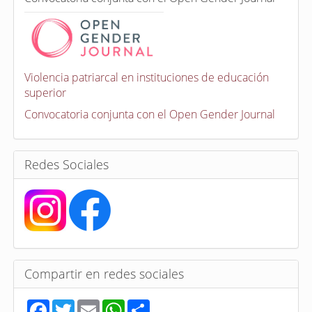
o
n
v
o
c
a
Violencia patriarcal en instituciones de educación
t
superior
o
r
Convocatoria conjunta con el Open Gender Journal
i
a
s
Redes Sociales
Compartir en redes sociales
F
T
E
W
S