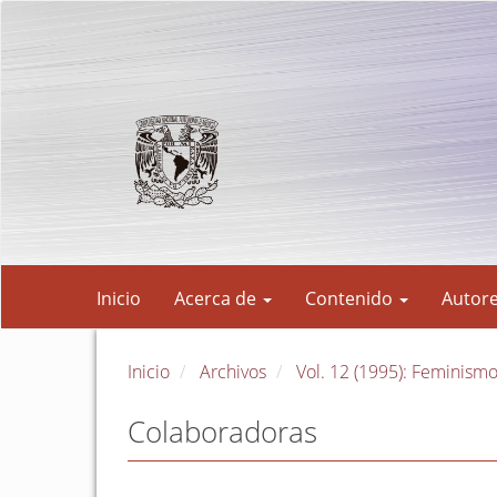
Navegación
principal
Contenido
principal
Barra
lateral
Inicio
Acerca de
Contenido
Autor
Inicio
Archivos
Vol. 12 (1995): Feminism
Colaboradoras