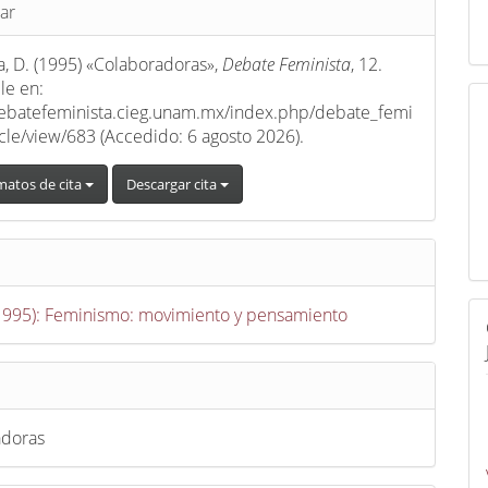
s
ar
a, D. (1995) «Colaboradoras»,
Debate Feminista
, 12.
le en:
debatefeminista.cieg.unam.mx/index.php/debate_femi
ticle/view/683 (Accedido: 6 agosto 2026).
matos de cita
Descargar cita
(1995): Feminismo: movimiento y pensamiento
adoras