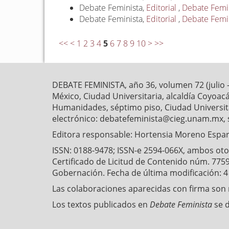
Debate Feminista,
Editorial
,
Debate Femin
Debate Feminista,
Editorial
,
Debate Femin
<<
<
1
2
3
4
5
6
7
8
9
10
>
>>
DEBATE FEMINISTA, año 36, volumen 72 (julio 
México, Ciudad Universitaria, alcaldía Coyoaca
Humanidades, séptimo piso, Ciudad Universitar
electrónico: debatefeminista@cieg.unam.mx, 
Editora responsable: Hortensia Moreno Esparz
ISSN: 0188-9478; ISSN-e 2594-066X, ambos otorg
Certificado de Licitud de Contenido núm. 7759
Gobernación. Fecha de última modificación: 
Las colaboraciones aparecidas con firma son r
Los textos publicados en
Debate Feminista
se 