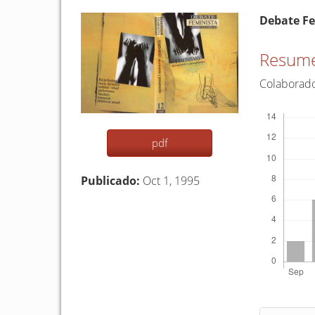
Barra
Conten
Debate F
lateral
princip
del
del
Resum
artículo
artículo
Colaborad
Descargas
pdf
Publicado:
Oct 1, 1995