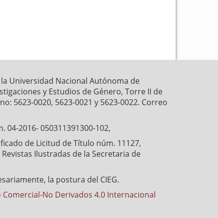
k
p
r la Universidad Nacional Autónoma de
estigaciones y Estudios de Género, Torre II de
fono: 5623-0020, 5623-0021 y 5623-0022. Correo
́m. 04-2016- 050311391300-102,
cado de Licitud de Título núm. 11127,
Revistas Ilustradas de la Secretaria de
esariamente, la postura del CIEG.
 Comercial-No Derivados 4.0 Internacional