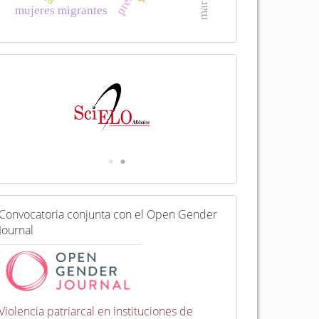
mujeres migrantes
I
n
d
e
x
a
d
a
e
n
C
Convocatoria conjunta con el Open Gender
o
Journal
n
v
o
c
a
t
Violencia patriarcal en instituciones de
o