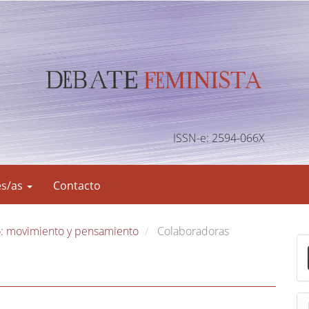
ISSN-e: 2594-066X
es/as
Contacto
o: movimiento y pensamiento
Colaboradoras
E
n
v
i