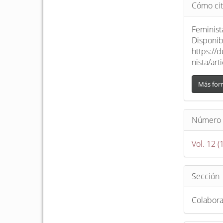
Detalle
Cómo cit
del
artículo
Feminist
Disponib
https://
nista/ar
Más for
Número
Vol. 12 
Sección
Colabor