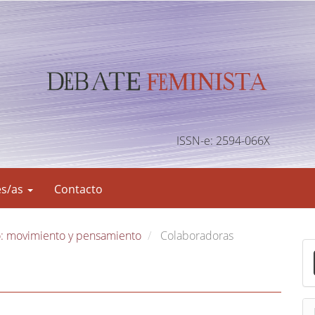
ISSN-e: 2594-066X
es/as
Contacto
o: movimiento y pensamiento
Colaboradoras
E
n
v
i