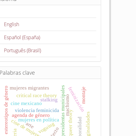
English
Español (España)
Português (Brasil)
Palabras clave
presidentas municipales
mujeres migrantes
estereotipos de género
feminización
montaje
critical race theory
machismo
stalking
cine mexicano
violencia feminicida
queer theory
marginalidades
agenda de género
corporalidad
mujeres en política
cine de mujeres
arte
voguing
afecto