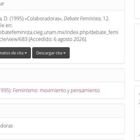
s
ar
a, D. (1995) «Colaboradoras»,
Debate Feminista
, 12.
le en:
debatefeminista.cieg.unam.mx/index.php/debate_femi
ticle/view/683 (Accedido: 6 agosto 2026).
matos de cita
Descargar cita
(1995): Feminismo: movimiento y pensamiento
adoras