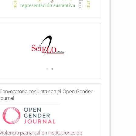
materia
representación sustantiva
I
n
d
e
x
a
d
a
e
n
C
Convocatoria conjunta con el Open Gender
o
Journal
n
v
o
c
a
t
Violencia patriarcal en instituciones de
o