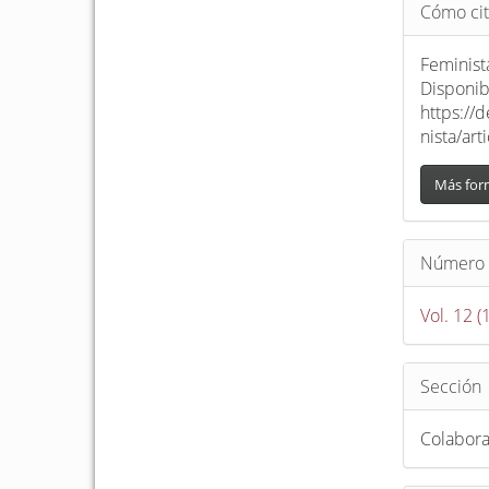
Detalle
Cómo cit
del
artículo
Feminist
Disponib
https://
nista/ar
Más for
Número
Vol. 12 
Sección
Colabor