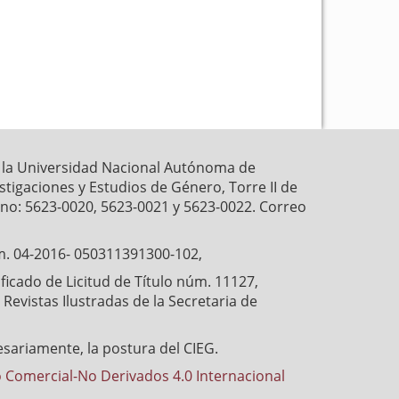
k
p
r la Universidad Nacional Autónoma de
estigaciones y Estudios de Género, Torre II de
fono: 5623-0020, 5623-0021 y 5623-0022. Correo
́m. 04-2016- 050311391300-102,
cado de Licitud de Título núm. 11127,
Revistas Ilustradas de la Secretaria de
esariamente, la postura del CIEG.
 Comercial-No Derivados 4.0 Internacional