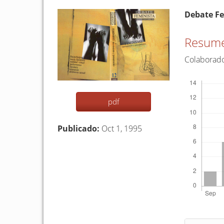
Barra
Conten
Debate F
lateral
princip
del
del
Resum
artículo
artículo
Colaborad
Descargas
pdf
Publicado:
Oct 1, 1995