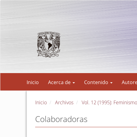
Navegación
principal
Contenido
principal
Barra
lateral
Inicio
Acerca de
Contenido
Autor
Inicio
Archivos
Vol. 12 (1995): Feminism
Colaboradoras