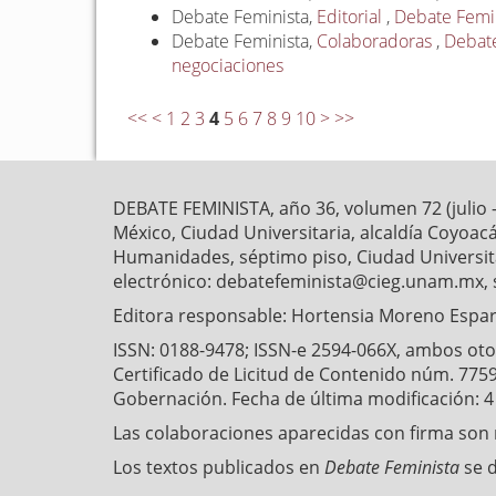
Debate Feminista,
Editorial
,
Debate Femini
Debate Feminista,
Colaboradoras
,
Debate
negociaciones
<<
<
1
2
3
4
5
6
7
8
9
10
>
>>
DEBATE FEMINISTA, año 36, volumen 72 (julio 
México, Ciudad Universitaria, alcaldía Coyoaca
Humanidades, séptimo piso, Ciudad Universitar
electrónico: debatefeminista@cieg.unam.mx, 
Editora responsable: Hortensia Moreno Esparz
ISSN: 0188-9478; ISSN-e 2594-066X, ambos otorg
Certificado de Licitud de Contenido núm. 7759
Gobernación. Fecha de última modificación: 
Las colaboraciones aparecidas con firma son r
Los textos publicados en
Debate Feminista
se 