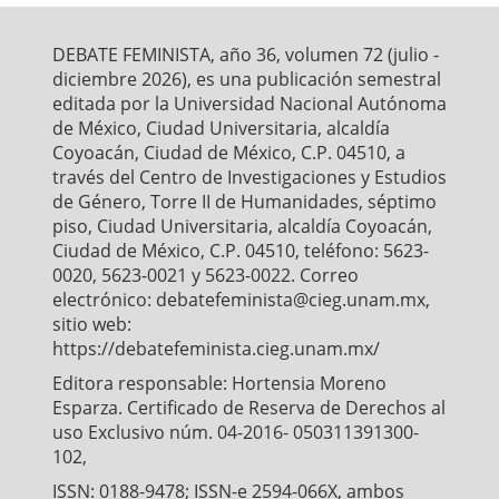
b
t
l
s
e
o
e
A
o
r
p
DEBATE FEMINISTA, año 36, volumen 72 (julio -
k
p
diciembre 2026), es una publicación semestral
editada por la Universidad Nacional Autónoma
de México, Ciudad Universitaria, alcaldía
Coyoacán, Ciudad de México, C.P. 04510, a
través del Centro de Investigaciones y Estudios
de Género, Torre II de Humanidades, séptimo
piso, Ciudad Universitaria, alcaldía Coyoacán,
Ciudad de México, C.P. 04510, teléfono: 5623-
0020, 5623-0021 y 5623-0022. Correo
electrónico: debatefeminista@cieg.unam.mx,
sitio web:
https://debatefeminista.cieg.unam.mx/
Editora responsable: Hortensia Moreno
Esparza. Certificado de Reserva de Derechos al
uso Exclusivo núm. 04-2016- 050311391300-
102,
ISSN: 0188-9478; ISSN-e 2594-066X, ambos