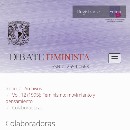
Navegación
Registrarse
Entrar
principal
Contenido
principal
Barra
lateral
Toggle
navigat
ISSN-e: 2594-066X
Inicio
Archivos
Vol. 12 (1995): Feminismo: movimiento y
pensamiento
Colaboradoras
Colaboradoras