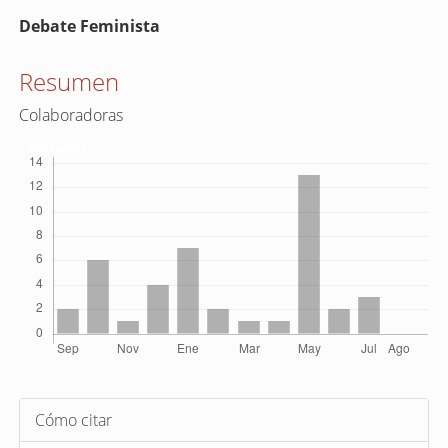
Contenido
Debate Feminista
principal
del
Resumen
artículo
Colaboradoras
Descargas
Detalles
Cómo citar
del