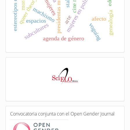
presidentas municipales
estereotipos de género
mujeres en política
queer theory
machismo
genealogía
arte
afecto
espacios
subcultures
voguing
agenda de género
I
n
d
e
x
a
d
a
e
C
n
Convocatoria conjunta con el Open Gender Journal
o
n
v