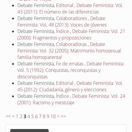
Debate Feminista,
Editorial
,
Debate Feminista: Vol.
43 (2011): El número de las diferencias
Debate Feminista,
Colaboradores
,
Debate
Feminista: Vol. 48 (2013): Voces de jóvenes
Debate Feminista,
Índice
,
Debate Feminista: Vol. 21
(2000): Fragmentos y proposiciones
Debate Feminista,
Colaboradoras
,
Debate
Feminista: Vol. 32 (2005): Matrimonio homosexual
familia homoparental
Debate Feminista,
Fe de erratas
,
Debate Feminista:
Vol. 5 (1992): Conquistas, reconquistas y
desconquistas
Debate Feminista,
Editorial
,
Debate Feminista: Vol.
45 (2012): Ciudadanía, género y elecciones
Debate Feminista,
Índice
,
Debate Feminista: Vol. 24
(2001): Racismo y mestizaje
<<
<
1
2
3
4
5
6
7
8
9
10
>
>>
E