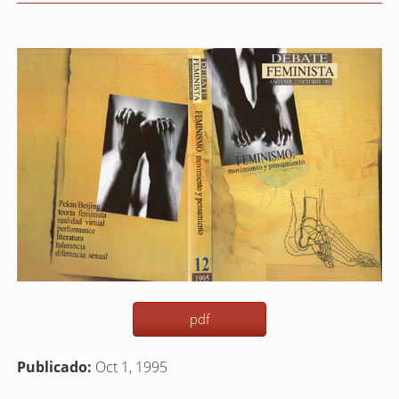
Barra
lateral
del
artículo
pdf
Publicado:
Oct 1, 1995