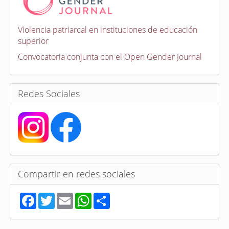
o
c
a
Violencia patriarcal en instituciones de educación
t
superior
o
r
Convocatoria conjunta con el Open Gender Journal
i
a
s
Redes Sociales
Compartir en redes sociales
F
T
E
W
S
a
w
m
h
h
c
i
a
a
a
e
t
i
t
r