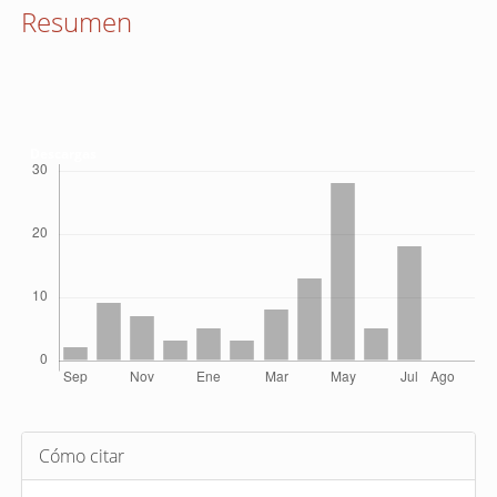
Resumen
Descargas
Detalles
Cómo citar
del