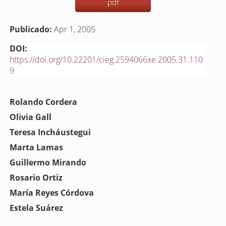
pdf
Publicado:
Apr 1, 2005
DOI:
https://doi.org/10.22201/cieg.2594066xe.2005.31.110
9
Contenido
Rolando Cordera
principal
Olivia Gall
del
Teresa Incháustegui
artículo
Marta Lamas
Guillermo Mirando
Rosario Ortiz
María Reyes Córdova
Estela Suárez