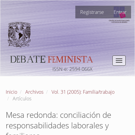
Navegación
Registrarse
Entrar
principal
Contenido
principal
Barra
lateral
Toggle
navigat
ISSN-e: 2594-066X
Inicio
Archivos
Vol. 31 (2005): Familia/trabajo
Artículos
Mesa redonda: conciliación de
responsabilidades laborales y