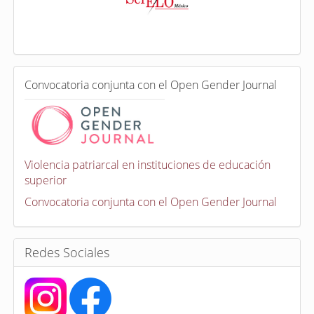
e
x
a
d
a
e
C
n
Convocatoria conjunta con el Open Gender Journal
o
n
v
o
c
a
Violencia patriarcal en instituciones de educación
t
superior
o
r
Convocatoria conjunta con el Open Gender Journal
i
a
s
Redes Sociales