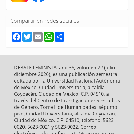
Compartir en redes sociales
F
T
E
W
S
a
w
m
h
h
c
i
a
a
a
e
t
i
t
r
b
t
l
s
e
o
e
A
o
r
p
DEBATE FEMINISTA, año 36, volumen 72 (julio -
k
p
diciembre 2026), es una publicación semestral
editada por la Universidad Nacional Autónoma
de México, Ciudad Universitaria, alcaldía
Coyoacán, Ciudad de México, C.P. 04510, a
través del Centro de Investigaciones y Estudios
de Género, Torre II de Humanidades, séptimo
piso, Ciudad Universitaria, alcaldía Coyoacán,
Ciudad de México, C.P. 04510, teléfono: 5623-
0020, 5623-0021 y 5623-0022. Correo
electrónico: debatefeminista@cieg.unam.mx,