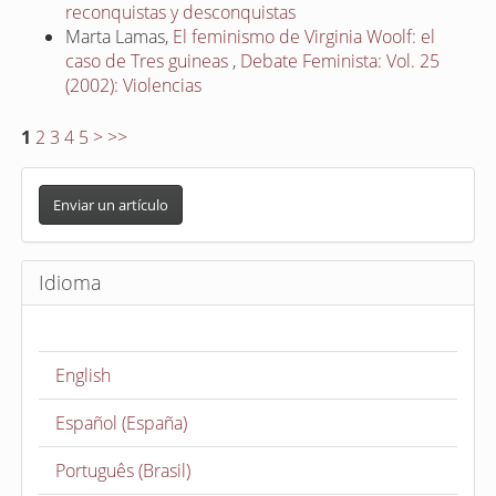
reconquistas y desconquistas
Marta Lamas,
El feminismo de Virginia Woolf: el
caso de Tres guineas
,
Debate Feminista: Vol. 25
(2002): Violencias
1
2
3
4
5
>
>>
E
n
Enviar un artículo
v
i
Idioma
a
r
u
English
n
a
Español (España)
r
t
Português (Brasil)