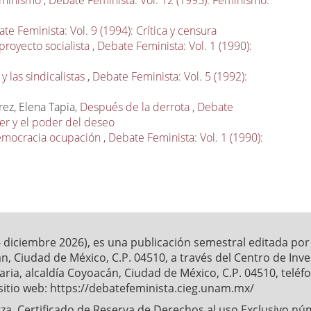
feminismo
,
Debate Feminista: Vol. 12 (1995): Feminismo:
te Feminista: Vol. 9 (1994): Crítica y censura
proyecto socialista
,
Debate Feminista: Vol. 1 (1990):
 las sindicalistas
,
Debate Feminista: Vol. 5 (1992):
s
rez, Elena Tapia,
Después de la derrota
,
Debate
der y el poder del deseo
democracia ocupación
,
Debate Feminista: Vol. 1 (1990):
- diciembre 2026), es una publicación semestral editada po
́n, Ciudad de México, C.P. 04510, a través del Centro de Inv
ia, alcaldía Coyoacán, Ciudad de México, C.P. 04510, telé
sitio web: https://debatefeminista.cieg.unam.mx/
a. Certificado de Reserva de Derechos al uso Exclusivo nu