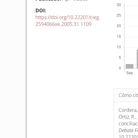
Descargas
DOI:
https://doi.org/10.22201/cieg.
2594066xe.2005.31.1109
Detalle
Cómo cit
del
artículo
Cordera, 
Ortiz, R
concilia
Debate F
10.2220