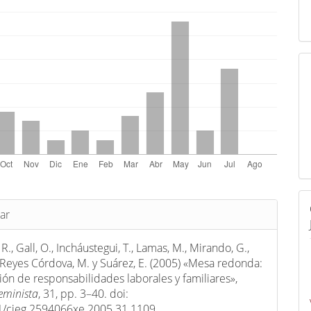
s
ar
R., Gall, O., Incháustegui, T., Lamas, M., Mirando, G.,
., Reyes Córdova, M. y Suárez, E. (2005) «Mesa redonda:
ción de responsabilidades laborales y familiares»,
eminista
, 31, pp. 3–40. doi:
1/cieg.2594066xe.2005.31.1109.