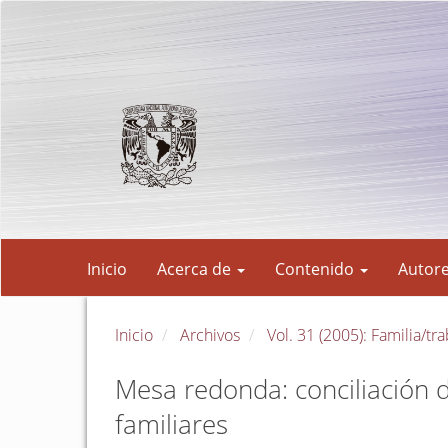
Navegación
principal
Contenido
principal
Barra
lateral
Inicio
Acerca de
Contenido
Autor
Inicio
Archivos
Vol. 31 (2005): Familia/tr
Mesa redonda: conciliación d
familiares