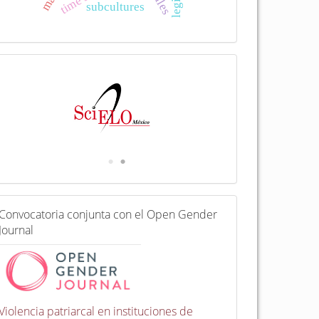
subcultures
I
n
d
e
x
a
d
a
e
n
C
Convocatoria conjunta con el Open Gender
o
Journal
n
v
o
c
a
t
Violencia patriarcal en instituciones de
o