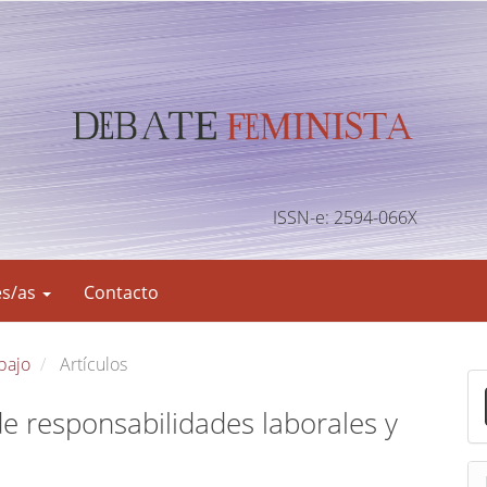
ISSN-e: 2594-066X
es/as
Contacto
abajo
Artículos
E
n
e responsabilidades laborales y
v
i