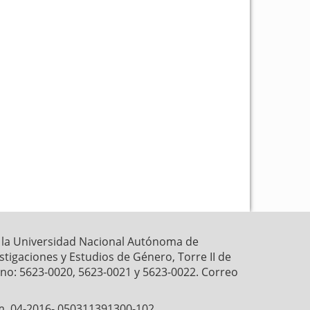
r la Universidad Nacional Autónoma de
estigaciones y Estudios de Género, Torre II de
fono: 5623-0020, 5623-0021 y 5623-0022. Correo
́m. 04-2016- 050311391300-102,