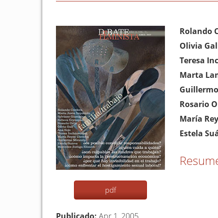
Barra
Conten
Rolando 
lateral
princip
Olivia Gal
del
del
Teresa In
artículo
artículo
Marta La
Guillerm
Rosario O
María Re
Estela Su
Resum
pdf
Publicado:
Apr 1, 2005