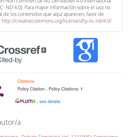
ion-Non Commercial-No Derivatives 4.0 International
C- ND 4.0). Para mayor información sobre el uso no
l de los contenidos que aquí aparecen, favor de
r
http://creativecommons.org/licenses/by-nc-nd/4.0/
0
Citations
Policy Citation - Policy Citations:
1
-
see details
autor/a