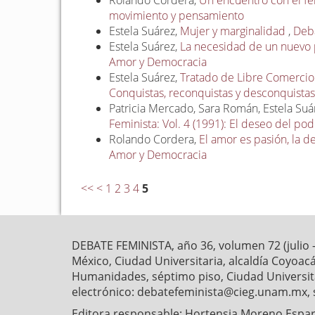
Rolando Cordera,
Un encuentro con el 
movimiento y pensamiento
Estela Suárez,
Mujer y marginalidad
,
Deba
Estela Suárez,
La necesidad de un nuevo 
Amor y Democracia
Estela Suárez,
Tratado de Libre Comercio y
Conquistas, reconquistas y desconquista
Patricia Mercado, Sara Román, Estela Suá
Feminista: Vol. 4 (1991): El deseo del po
Rolando Cordera,
El amor es pasión, la 
Amor y Democracia
<<
<
1
2
3
4
5
DEBATE FEMINISTA, año 36, volumen 72 (julio 
México, Ciudad Universitaria, alcaldía Coyoaca
Humanidades, séptimo piso, Ciudad Universitar
electrónico: debatefeminista@cieg.unam.mx, 
Editora responsable: Hortensia Moreno Esparz