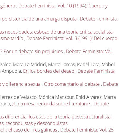
y género
,
Debate Feminista: Vol. 10 (1994): Cuerpo y
la persistencia de una amarga disputa
,
Debate Feminista:
as necesidades: esbozo de una teoría crítica socialista-
alismo tardío
,
Debate Feminista: Vol. 3 (1991): Del cuerpo
ta? Por un debate sin prejuicios
,
Debate Feminista: Vol.
zález, Mara La Madrid, Marta Lamas, Isabel Lara, Mabel
da Ampudia,
En los bordes del deseo
,
Debate Feminista:
o y diferencia sexual. Otro comentario al debate
,
Debate
iérrez de Velasco, Mónica Mansour, Enid Alvarez, Marta
nzano,
¿Una mesa redonda sobre literatura?
,
Debate
s diferencia: los usos de la teoría postestructuralista
,
as, reconquistas y desconquistas
olf: el caso de Tres guineas
,
Debate Feminista: Vol. 25