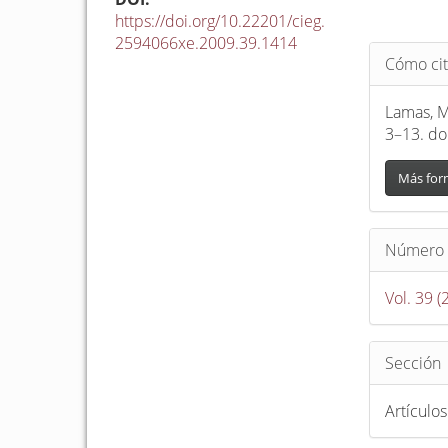
https://doi.org/10.22201/cieg.
2594066xe.2009.39.1414
Detalle
Cómo cit
del
artículo
Lamas, M
3–13. do
Más for
Número
Vol. 39 
Sección
Artículos