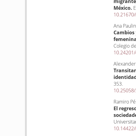
migrante
México.
E
10.21670/
Ana Paulin
Cambios 
femenina
Colegio d
10.24201
Alexander 
Transitar
identidad
353.
10.25058
Ramiro Pé
El regres
sociedad
Universita
10.14422/