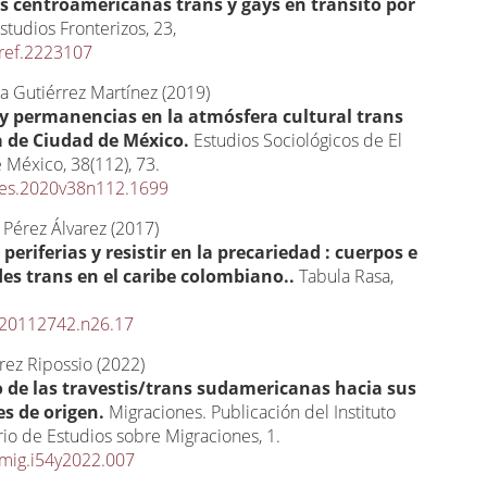
s centroamericanas trans y gays en tránsito por
studios Fronterizos,
23
,
ref.2223107
a Gutiérrez Martínez (2019)
y permanencias en la atmósfera cultural trans
 de Ciudad de México.
Estudios Sociológicos de El
e México,
38
(112),
73.
/es.2020v38n112.1699
Pérez Álvarez (2017)
 periferias y resistir en la precariedad : cuerpos e
es trans en el caribe colombiano..
Tabula Rasa,
/20112742.n26.17
rez Ripossio (2022)
o de las travestis/trans sudamericanas hacia sus
es de origen.
Migraciones. Publicación del Instituto
rio de Estudios sobre Migraciones,
1.
mig.i54y2022.007