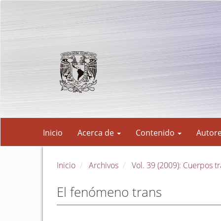
Navegación
principal
Contenido
principal
Barra
lateral
Inicio
Acerca de
Contenido
Autor
Inicio
Archivos
Vol. 39 (2009): Cuerpos t
El fenómeno trans