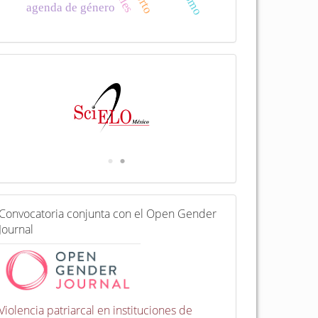
agenda de género
I
n
d
e
x
a
d
a
e
n
C
Convocatoria conjunta con el Open Gender
o
Journal
n
v
o
c
a
t
Violencia patriarcal en instituciones de
o