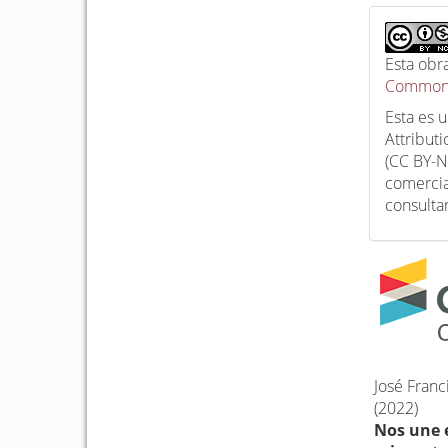
Esta obr
Commons
Esta es 
Attribut
(CC BY-N
comercia
consulta
José Franc
(2022)
Nos une e