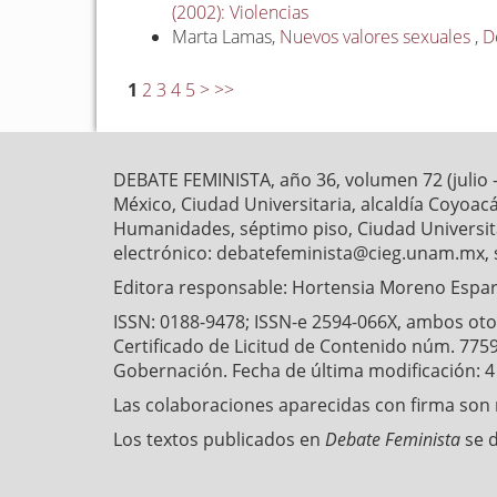
(2002): Violencias
Marta Lamas,
Nuevos valores sexuales
,
D
1
2
3
4
5
>
>>
DEBATE FEMINISTA, año 36, volumen 72 (julio 
México, Ciudad Universitaria, alcaldía Coyoaca
Humanidades, séptimo piso, Ciudad Universitar
electrónico: debatefeminista@cieg.unam.mx, 
Editora responsable: Hortensia Moreno Esparz
ISSN: 0188-9478; ISSN-e 2594-066X, ambos otorg
Certificado de Licitud de Contenido núm. 7759
Gobernación. Fecha de última modificación: 
Las colaboraciones aparecidas con firma son r
Los textos publicados en
Debate Feminista
se 