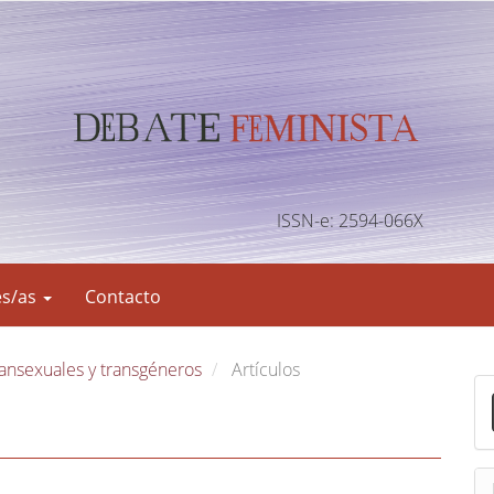
ISSN-e: 2594-066X
es/as
Contacto
ransexuales y transgéneros
Artículos
E
n
v
i