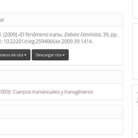
s
ar
. (2009) «El fenómeno trans»,
Debate Feminista
, 39, pp.
i: 10.22201/cieg.2594066xe.2009.39.1414.
matos de cita
Descargar cita
(2009): Cuerpos transexuales y transgéneros