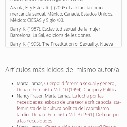
Azaola, E. y Estes, R. J. (2003). La infancia como
mercancía sexual. México, Canadá, Estados Unidos.
México: CIESAS y Siglo XXI.
Barry, K. (1987). Esclavitud sexual de la mujer.
Barcelona: La Sal, edicions de les dones.
Barry, K. (1995). The Prostitution of Sexuality. Nueva
York: New York University Press.
Bautista López, A. y Conde Rodríguez, E. (2006).
Comercio sexual en la Merced: una perspectiva
Artículos más leídos del mismo autor/a
constructivista sobre el sexoservicio. México: UAM y
Miguel Ángel Porrúa Editores.
Marta Lamas,
Cuerpo: diferencia sexual y género
,
Belausteguigoitia, M., y Melgar, L. (Eds.). (2007).
Debate Feminista: Vol. 10 (1994): Cuerpo y Política
Fronteras, violencia y justicia: nuevos discursos.
Nancy Fraser, Marta Lamas,
La lucha por las
México: PUEG/UNAM.
necesidades: esbozo de una teoría crítica socialista-
Bernstein, E. (1999). What’s wrong with prostitution?
feminista de la cultura política del capitalismo
What’s right with sex work? Comparing markets in
tardío
,
Debate Feminista: Vol. 3 (1991): Del cuerpo
female sexual labor. Hastings Women’s Law Journal,
a las necesidades
10 (Winter), 1.