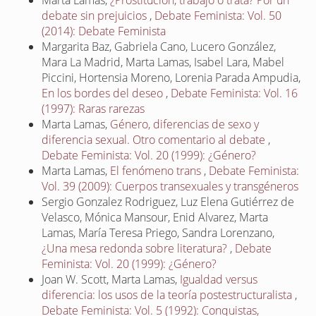
Marta Lamas,
¿Prostitución, trabajo o trata? Por un
debate sin prejuicios
,
Debate Feminista: Vol. 50
Bernstein, E. (2014). ¿Las políticas carcelarias
(2014): Debate Feminista
representan la justicia de género? La trata de
Margarita Baz, Gabriela Cano, Lucero González,
mujeres y los circuitos neoliberales del crimen, el
Mara La Madrid, Marta Lamas, Isabel Lara, Mabel
sexo y los derechos. Debate Feminista, 25(50), 280–
Piccini, Hortensia Moreno, Lorenia Parada Ampudia,
320.
En los bordes del deseo
,
Debate Feminista: Vol. 16
Birgin, H. (Ed.). (2000). Las trampas del poder
(1997): Raras rarezas
punitivo. El género del derecho penal. Buenos Aires:
Marta Lamas,
Género, diferencias de sexo y
Biblos.
diferencia sexual. Otro comentario al debate
,
Debate Feminista: Vol. 20 (1999): ¿Género?
Brownmiller, S. (1972). Hablando claramente sobre
Marta Lamas,
El fenómeno trans
,
Debate Feminista:
la prostitución. En: Para la liberación del segundo
Vol. 39 (2009): Cuerpos transexuales y transgéneros
sexo; selección y prólogo de Otilia Vainstok. Buenos
Sergio Gonzalez Rodriguez, Luz Elena Gutiérrez de
Aires: Ediciones de la Flor.
Velasco, Mónica Mansour, Enid Alvarez, Marta
Cacho, Lydia. (2005). Los demonios del Edén. El
Lamas, María Teresa Priego, Sandra Lorenzano,
poder que protege a la pornografía infantil. México:
¿Una mesa redonda sobre literatura?
,
Debate
Debolsillo.
Feminista: Vol. 20 (1999): ¿Género?
Cacho, L. (2010). Esclavas del poder. Un viaje al
Joan W. Scott, Marta Lamas,
Igualdad versus
corazón de la trata sexual de mujeres y niñas en el
diferencia: los usos de la teoría postestructuralista
,
mundo. México: Paidós.
Debate Feminista: Vol. 5 (1992): Conquistas,