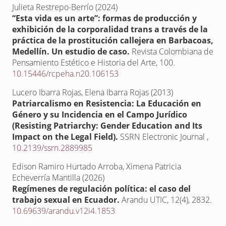
Julieta Restrepo-Berrío (2024)
“Esta vida es un arte”: formas de producción y
exhibición de la corporalidad trans a través de la
práctica de la prostitución callejera en Barbacoas,
Medellín. Un estudio de caso.
Revista Colombiana de
Pensamiento Estético e Historia del Arte,
100.
10.15446/rcpeha.n20.106153
Lucero Ibarra Rojas, Elena Ibarra Rojas (2013)
Patriarcalismo en Resistencia: La Educación en
Género y su Incidencia en el Campo Jurídico
(Resisting Patriarchy: Gender Education and Its
Impact on the Legal Field).
SSRN Electronic Journal ,
10.2139/ssrn.2889985
Edison Ramiro Hurtado Arroba, Ximena Patricia
Echeverría Mantilla (2026)
Regímenes de regulación política: el caso del
trabajo sexual en Ecuador.
Arandu UTIC,
12
(4),
2832.
10.69639/arandu.v12i4.1853