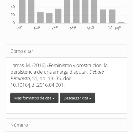
Detalles
Cómo citar
del
artículo
Lamas, M. (2016) «Feminismo y prostitución: la
persistencia de una amarga disputa»,
Debate
Feminista
, 51, pp. 18–35. doi:
10.1016/j.df.2016.04.001.
Más formatos de cita
Descargar cita
Número