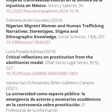
mujeres trans-sexoservidoras en la sombra de la
injusticia en México.
Voces y Saberes,
34.
10.22201/fesa.vocesysaberes.2024.10.76
Estefanía Acién González (2024)
Nigerian Migrant Women and Human Trafficking
Narratives: Stereotypes, Stigma and
Ethnographic Knowledge.
Social Sciences,
13
(4),
207.
10.3390/socsci13040207
Luisa Posada Kubissa (2019)
Critical reflections on prostitution from the
abolitionist model.
Oñati Socio-Legal Series,
9
(1S),
S27.
10.35295/osls.iisl/0000-0000-0000-1003
Vanesa Saiz-Echezarreta, Belén Galletero-Campos
(2021)
La universidad como espacio público: la
emergencia de actores y escenarios académicos
en la controversia sobre prostitución.
El
Profesional de la información,