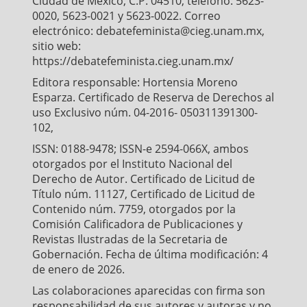
Ciudad de México, C.P. 04510, teléfono: 5623-
MacKinnon, C. (1993). Prostitution and Civil Rights.
0020, 5623-0021 y 5623-0022. Correo
Michigan Journal of Gender and Law, 13(1)
electrónico: debatefeminista@cieg.unam.mx,
[consultado Mar 2016]. Disponible en:
sitio web:
http://www.prostitutionresearch.com/mackinnon1.html
https://debatefeminista.cieg.unam.mx/
MacKinnon, C. (2011). Trafficking, Prostitution and
Editora responsable: Hortensia Moreno
Inequality. Cambridge: Harvard University Press.
Esparza. Certificado de Reserva de Derechos al
Madrid Romero, E., Montejo Bohórquez, J. y Icela
uso Exclusivo núm. 04-2016- 050311391300-
Madrid, R. (2014). Trabajadoras sexuales conquistan
102,
derechos laborales. Debate Feminista, 25(50), 137–
ISSN: 0188-9478; ISSN-e 2594-066X, ambos
159.
otorgados por el Instituto Nacional del
Maqueda, M. L. (2009). ¿Es la estrategia penal una
Derecho de Autor. Certificado de Licitud de
solución a la violencia contra las mujeres? Algunas
Título núm. 11127, Certificado de Licitud de
respuestas desde un discurso feminista crítico. En P.
Contenido núm. 7759, otorgados por la
Laurenzo, M. L. Maqueda, y A. Rubio (Eds.), Género,
Comisión Calificadora de Publicaciones y
violencia y derecho. Buenos Aires: Ediciones del
Revistas Ilustradas de la Secretaria de
Puerto.
Gobernación. Fecha de última modificación: 4
Martínez de la Escalera, A. M. (2013).
de enero de 2026.
Consideraciones sobre justicia, violencia de género y
Las colaboraciones aparecidas con firma son
política feminista. En L. Raphaël y M. T. Priego (Eds.),
responsabilidad de sus autores y autoras y no