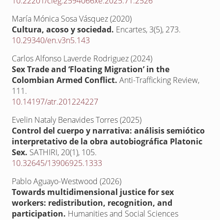
10.22201/cieg.2594066xe.2025.71.2526
María Mónica Sosa Vásquez (2020)
Cultura, acoso y sociedad.
Encartes,
3
(5),
273.
10.29340/en.v3n5.143
Carlos Alfonso Laverde Rodriguez (2024)
Sex Trade and ‘Floating Migration’ in the
Colombian Armed Conflict.
Anti-Trafficking Review,
111.
10.14197/atr.201224227
Evelin Nataly Benavides Torres (2025)
Control del cuerpo y narrativa: análisis semiótico
interpretativo de la obra autobiográfica Platonic
Sex.
SATHIRI,
20
(1),
105.
10.32645/13906925.1333
Pablo Aguayo-Westwood (2026)
Towards multidimensional justice for sex
workers: redistribution, recognition, and
participation.
Humanities and Social Sciences