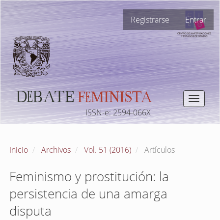
Navegación
Registrarse
Entrar
principal
Contenido
principal
Barra
lateral
Toggle
navigat
ISSN-e: 2594-066X
Inicio
Archivos
Vol. 51 (2016)
Artículos
Feminismo y prostitución: la
persistencia de una amarga
disputa