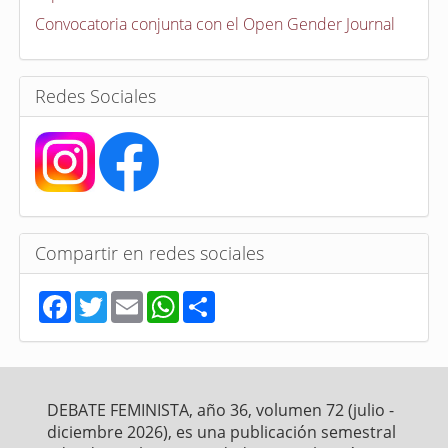
o
r
Convocatoria conjunta con el Open Gender Journal
i
a
s
Redes Sociales
Compartir en redes sociales
F
T
E
W
S
a
w
m
h
h
c
i
a
a
a
e
t
i
t
r
b
t
l
s
e
o
e
A
o
r
p
DEBATE FEMINISTA, año 36, volumen 72 (julio -
k
p
diciembre 2026), es una publicación semestral