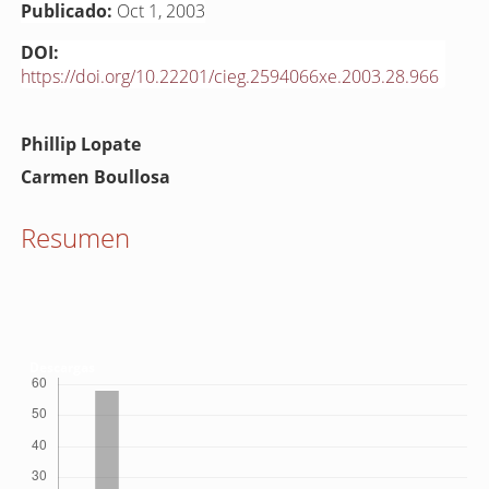
Publicado:
Oct 1, 2003
DOI:
https://doi.org/10.22201/cieg.2594066xe.2003.28.966
Contenido
Phillip Lopate
principal
Carmen Boullosa
del
artículo
Resumen
Descargas