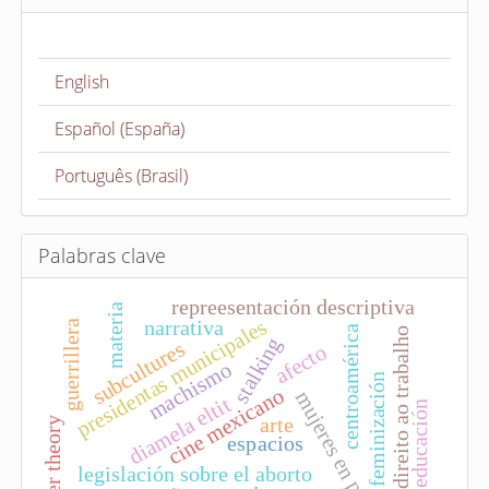
a
r
u
English
n
a
Español (España)
r
t
Português (Brasil)
í
c
u
Palabras clave
l
repreesentación descriptiva
o
materia
presidentas municipales
narrativa
guerrillera
centroamérica
direito ao trabalho
stalking
subcultures
afecto
machismo
feminización
cine mexicano
mujeres en política
diamela eltit
educación
arte
queer theory
espacios
legislación sobre el aborto