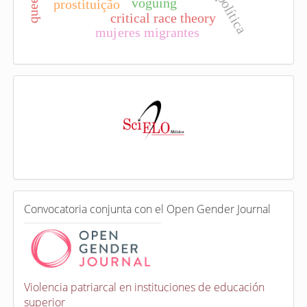
voguing
prostituição
critical race theory
mujeres migrantes
I
n
d
e
x
a
d
a
e
C
n
Convocatoria conjunta con el Open Gender Journal
o
n
v
o
c
a
Violencia patriarcal en instituciones de educación
t
superior