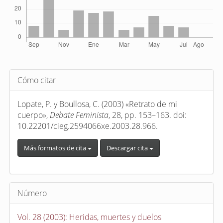
Detalles
Cómo citar
del
artículo
Lopate, P. y Boullosa, C. (2003) «Retrato de mi
cuerpo»,
Debate Feminista
, 28, pp. 153–163. doi:
10.22201/cieg.2594066xe.2003.28.966.
Más formatos de cita
Descargar cita
Número
Vol. 28 (2003): Heridas, muertes y duelos