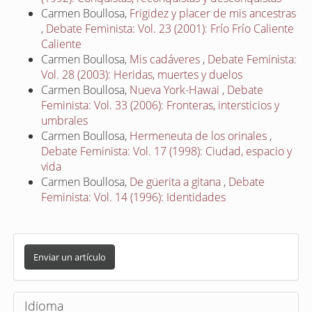
Carmen Boullosa,
Frigidez y placer de mis ancestras
,
Debate Feminista: Vol. 23 (2001): Frío Frío Caliente
Caliente
Carmen Boullosa,
Mis cadáveres
,
Debate Feminista:
Vol. 28 (2003): Heridas, muertes y duelos
Carmen Boullosa,
Nueva York-Hawai
,
Debate
Feminista: Vol. 33 (2006): Fronteras, intersticios y
umbrales
Carmen Boullosa,
Hermeneuta de los orinales
,
Debate Feminista: Vol. 17 (1998): Ciudad, espacio y
vida
Carmen Boullosa,
De güerita a gitana
,
Debate
Feminista: Vol. 14 (1996): Identidades
E
n
Enviar un artículo
v
i
Idioma