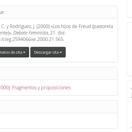
s
ar
 C. y Rodríguez, J. (2000) «Los hijos de Freud (pastorela
ente)»,
Debate Feminista
, 21. doi:
1/cieg.2594066xe.2000.21.565.
matos de cita
Descargar cita
(2000): Fragmentos y proposiciones