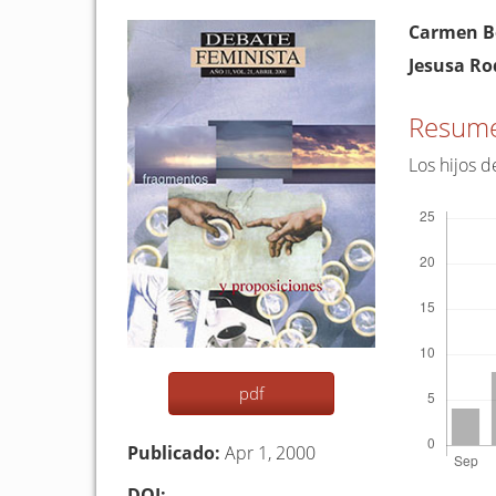
Barra
Conten
Carmen B
lateral
princip
Jesusa Ro
del
del
artículo
artículo
Resum
Los hijos d
Descargas
pdf
Publicado:
Apr 1, 2000
DOI: