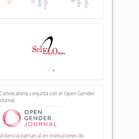
voguing
I
n
d
e
x
a
d
a
e
n
C
Convocatoria conjunta con el Open Gender
o
Journal
n
v
o
c
a
t
Violencia patriarcal en instituciones de
o