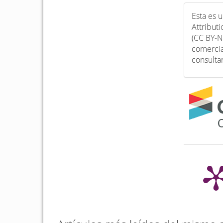
Esta es 
Attribut
(CC BY-N
comercia
consulta