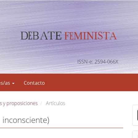
ISSN-e: 2594-066X
es/as
Contacto
s y proposiciones
Artículos
E
n
 inconsciente)
v
i