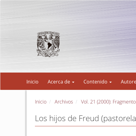
Navegación
principal
Contenido
principal
Barra
lateral
Inicio
Acerca de
Contenido
Autor
Inicio
Archivos
Vol. 21 (2000): Fragmento
Los hijos de Freud (pastorela