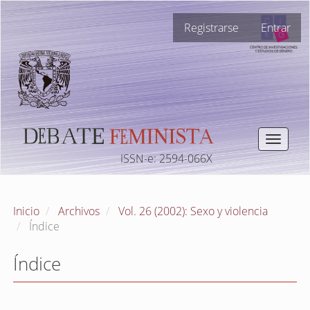
Navegación
Registrarse
Entrar
principal
Contenido
principal
Barra
lateral
Toggle
navigat
ISSN-e: 2594-066X
Inicio
Archivos
Vol. 26 (2002): Sexo y violencia
Índice
Índice