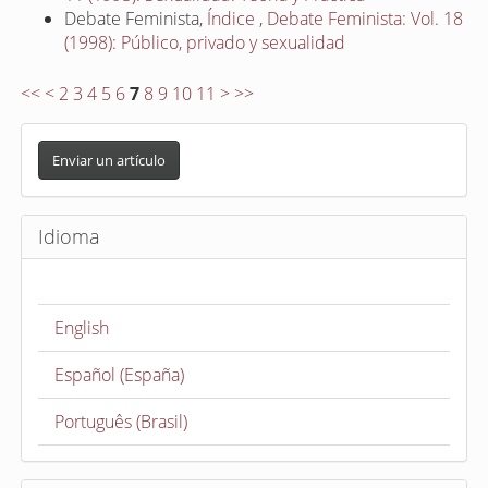
Debate Feminista,
Índice
,
Debate Feminista: Vol. 18
(1998): Público, privado y sexualidad
<<
<
2
3
4
5
6
7
8
9
10
11
>
>>
E
n
Enviar un artículo
v
i
Idioma
a
r
u
English
n
a
Español (España)
r
t
Português (Brasil)
í
c