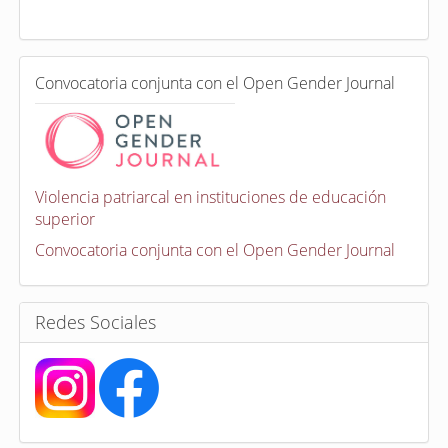
a
d
a
e
C
n
Convocatoria conjunta con el Open Gender Journal
o
n
v
o
c
a
Violencia patriarcal en instituciones de educación
t
superior
o
r
Convocatoria conjunta con el Open Gender Journal
i
a
s
Redes Sociales