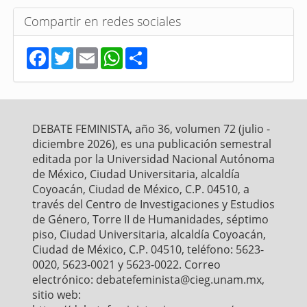
Compartir en redes sociales
F
T
E
W
S
a
w
m
h
h
c
i
a
a
a
e
t
i
t
r
b
t
l
s
e
o
e
A
o
r
p
DEBATE FEMINISTA, año 36, volumen 72 (julio -
k
p
diciembre 2026), es una publicación semestral
editada por la Universidad Nacional Autónoma
de México, Ciudad Universitaria, alcaldía
Coyoacán, Ciudad de México, C.P. 04510, a
través del Centro de Investigaciones y Estudios
de Género, Torre II de Humanidades, séptimo
piso, Ciudad Universitaria, alcaldía Coyoacán,
Ciudad de México, C.P. 04510, teléfono: 5623-
0020, 5623-0021 y 5623-0022. Correo
electrónico: debatefeminista@cieg.unam.mx,
sitio web: