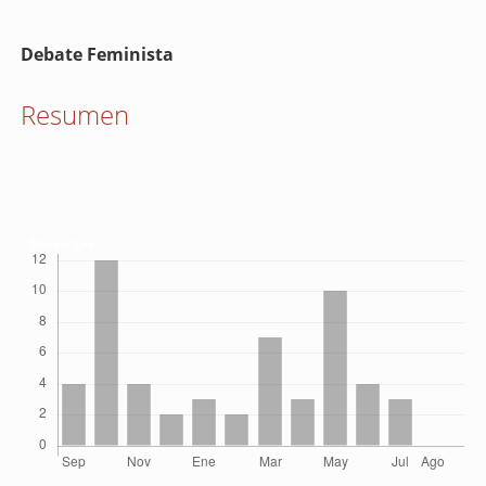
Contenido
Debate Feminista
principal
del
Resumen
artículo
Descargas