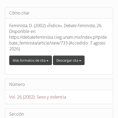
Detalles
Cómo citar
del
artículo
Feminista, D. (2002) «Índice»,
Debate Feminista
, 26.
Disponible en:
https://debatefeminista.cieg.unam.mx/index.php/de
bate_feminista/article/view/733 (Accedido: 7 agosto
2026).
Más formatos de cita
Descargar cita
Número
Vol. 26 (2002): Sexo y violencia
Sección