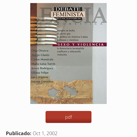
Barra
lateral
del
artículo
pdf
Publicado:
Oct 1, 2002