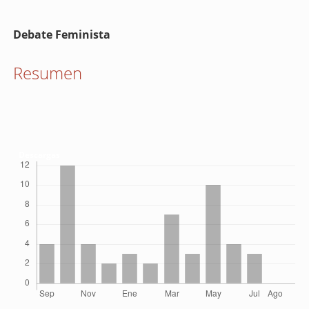
Contenido
Debate Feminista
principal
del
Resumen
artículo
Descargas