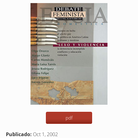
Barra
lateral
del
artículo
pdf
Publicado:
Oct 1, 2002