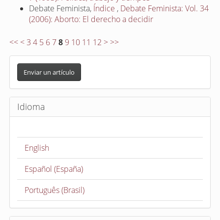
Debate Feminista,
Índice
,
Debate Feminista: Vol. 34
(2006): Aborto: El derecho a decidir
<<
<
3
4
5
6
7
8
9
10
11
12
>
>>
E
n
Enviar un artículo
v
i
Idioma
a
r
u
English
n
a
Español (España)
r
t
Português (Brasil)
í
c