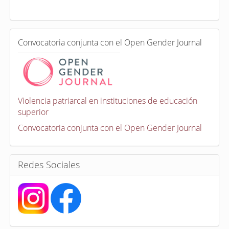
a
d
a
e
C
n
Convocatoria conjunta con el Open Gender Journal
o
n
v
o
c
a
Violencia patriarcal en instituciones de educación
t
superior
o
r
Convocatoria conjunta con el Open Gender Journal
i
a
s
Redes Sociales