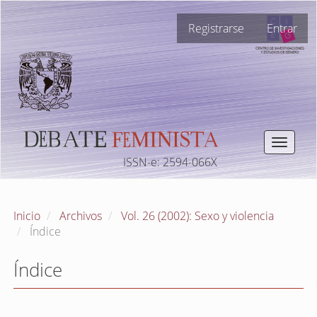
Navegación
Registrarse
Entrar
principal
Contenido
principal
Barra
lateral
Toggle
navigat
ISSN-e: 2594-066X
Inicio
Archivos
Vol. 26 (2002): Sexo y violencia
Índice
Índice