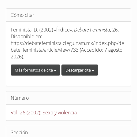
Detalles
Cómo citar
del
artículo
Feminista, D. (2002) «Índice»,
Debate Feminista
, 26.
Disponible en:
https://debatefeminista.cieg.unam.mx/index.php/de
bate_feminista/article/view/733 (Accedido: 7 agosto
2026).
Más formatos de cita
Descargar cita
Número
Vol. 26 (2002): Sexo y violencia
Sección