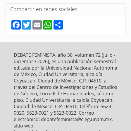
Compartir en redes sociales
F
T
E
W
S
a
w
m
h
h
c
i
a
a
a
e
t
i
t
r
b
t
l
s
e
o
e
A
o
r
p
DEBATE FEMINISTA, año 36, volumen 72 (julio -
k
p
diciembre 2026), es una publicación semestral
editada por la Universidad Nacional Autónoma
de México, Ciudad Universitaria, alcaldía
Coyoacán, Ciudad de México, C.P. 04510, a
través del Centro de Investigaciones y Estudios
de Género, Torre II de Humanidades, séptimo
piso, Ciudad Universitaria, alcaldía Coyoacán,
Ciudad de México, C.P. 04510, teléfono: 5623-
0020, 5623-0021 y 5623-0022. Correo
electrónico: debatefeminista@cieg.unam.mx,
sitio web: