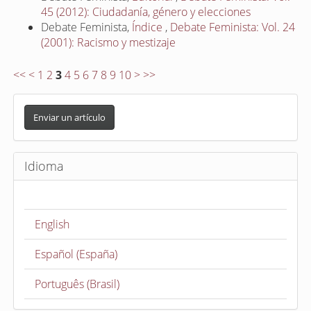
45 (2012): Ciudadanía, género y elecciones
Debate Feminista,
Índice
,
Debate Feminista: Vol. 24
(2001): Racismo y mestizaje
<<
<
1
2
3
4
5
6
7
8
9
10
>
>>
E
n
Enviar un artículo
v
i
Idioma
a
r
u
English
n
a
Español (España)
r
t
Português (Brasil)
í