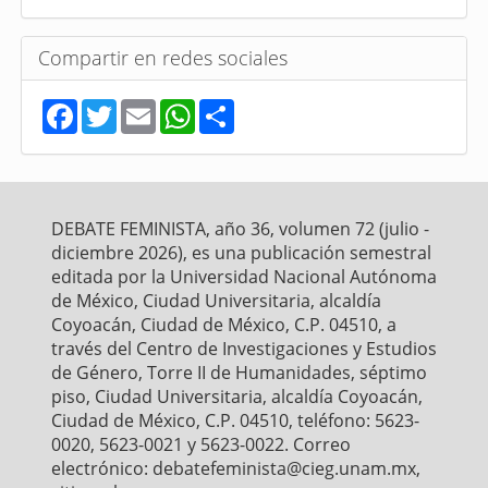
Compartir en redes sociales
F
T
E
W
S
a
w
m
h
h
c
i
a
a
a
e
t
i
t
r
b
t
l
s
e
o
e
A
o
r
p
DEBATE FEMINISTA, año 36, volumen 72 (julio -
k
p
diciembre 2026), es una publicación semestral
editada por la Universidad Nacional Autónoma
de México, Ciudad Universitaria, alcaldía
Coyoacán, Ciudad de México, C.P. 04510, a
través del Centro de Investigaciones y Estudios
de Género, Torre II de Humanidades, séptimo
piso, Ciudad Universitaria, alcaldía Coyoacán,
Ciudad de México, C.P. 04510, teléfono: 5623-
0020, 5623-0021 y 5623-0022. Correo
electrónico: debatefeminista@cieg.unam.mx,