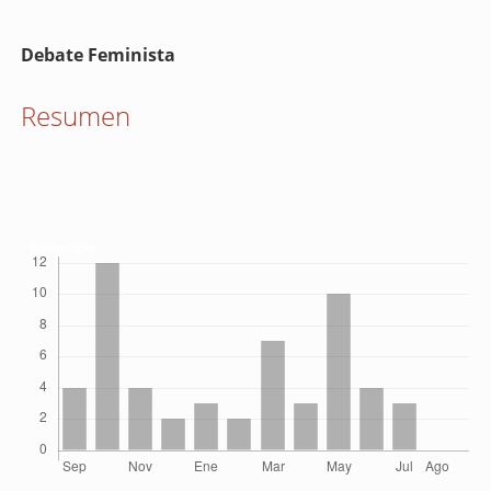
Contenido
Debate Feminista
principal
del
Resumen
artículo
Descargas