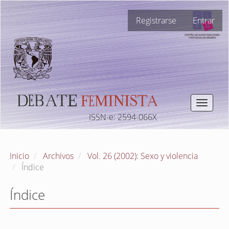
Navegación
Registrarse
Entrar
principal
Contenido
principal
Barra
lateral
Toggle
navigat
ISSN-e: 2594-066X
Inicio
Archivos
Vol. 26 (2002): Sexo y violencia
Índice
Índice