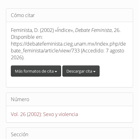
Detalles
Cómo citar
del
artículo
Feminista, D. (2002) «Índice»,
Debate Feminista
, 26.
Disponible en:
https://debatefeminista.cieg.unam.mx/index.php/de
bate_feminista/article/view/733 (Accedido: 7 agosto
2026).
Más formatos de cita
Descargar cita
Número
Vol. 26 (2002): Sexo y violencia
Sección