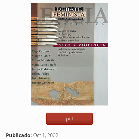
Barra
lateral
del
artículo
pdf
Publicado:
Oct 1, 2002