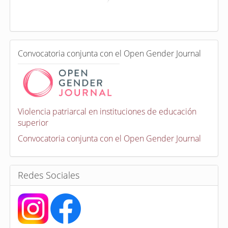
x
a
d
a
e
C
n
Convocatoria conjunta con el Open Gender Journal
o
n
v
o
c
a
Violencia patriarcal en instituciones de educación
t
superior
o
r
Convocatoria conjunta con el Open Gender Journal
i
a
s
Redes Sociales