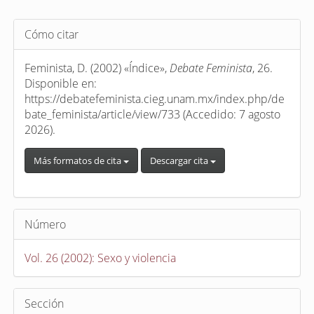
Detalles
Cómo citar
del
artículo
Feminista, D. (2002) «Índice»,
Debate Feminista
, 26.
Disponible en:
https://debatefeminista.cieg.unam.mx/index.php/de
bate_feminista/article/view/733 (Accedido: 7 agosto
2026).
Más formatos de cita
Descargar cita
Número
Vol. 26 (2002): Sexo y violencia
Sección