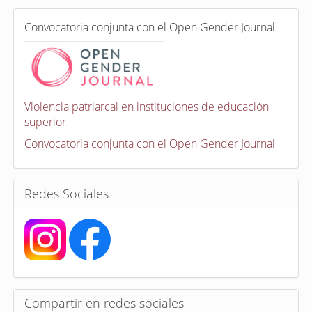
e
C
n
Convocatoria conjunta con el Open Gender Journal
o
n
v
o
c
a
Violencia patriarcal en instituciones de educación
t
superior
o
r
Convocatoria conjunta con el Open Gender Journal
i
a
s
Redes Sociales
Compartir en redes sociales