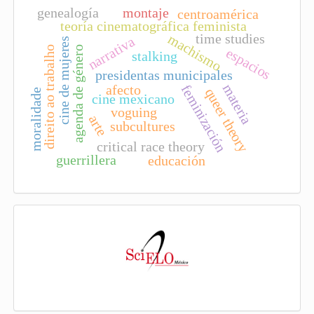
genealogía
montaje
o
centroamérica
teoría cinematográfica feminista
time studies
machismo
narrativa
cine de mujeres
agenda de género
direito ao trabalho
espacios
stalking
presidentas municipales
materia
afecto
feminización
queer theory
moralidade
cine mexicano
voguing
arte
subcultures
critical race theory
guerrillera
educación
I
n
d
e
x
a
d
a