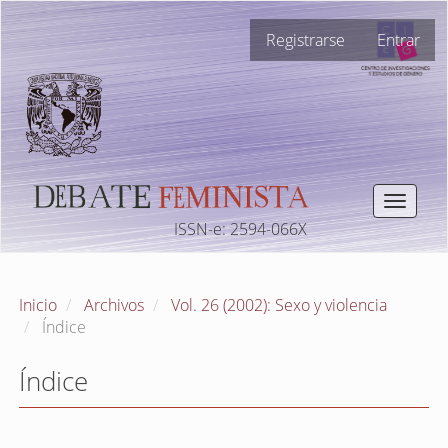
Navegación
Registrarse
Entrar
principal
Contenido
principal
Barra
lateral
Toggle
navigat
ISSN-e: 2594-066X
Inicio
Archivos
Vol. 26 (2002): Sexo y violencia
Índice
Índice