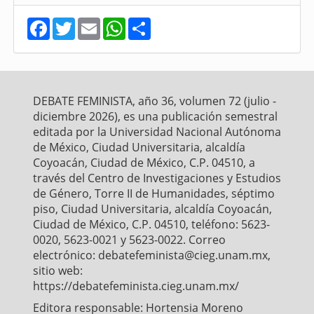
F
T
E
W
S
a
w
m
h
h
c
i
a
a
a
e
t
i
t
r
b
t
l
s
e
o
e
A
o
r
p
DEBATE FEMINISTA, año 36, volumen 72 (julio -
k
p
diciembre 2026), es una publicación semestral
editada por la Universidad Nacional Autónoma
de México, Ciudad Universitaria, alcaldía
Coyoacán, Ciudad de México, C.P. 04510, a
través del Centro de Investigaciones y Estudios
de Género, Torre II de Humanidades, séptimo
piso, Ciudad Universitaria, alcaldía Coyoacán,
Ciudad de México, C.P. 04510, teléfono: 5623-
0020, 5623-0021 y 5623-0022. Correo
electrónico: debatefeminista@cieg.unam.mx,
sitio web:
https://debatefeminista.cieg.unam.mx/
Editora responsable: Hortensia Moreno