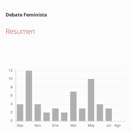
Contenido
Debate Feminista
principal
del
Resumen
artículo
Descargas