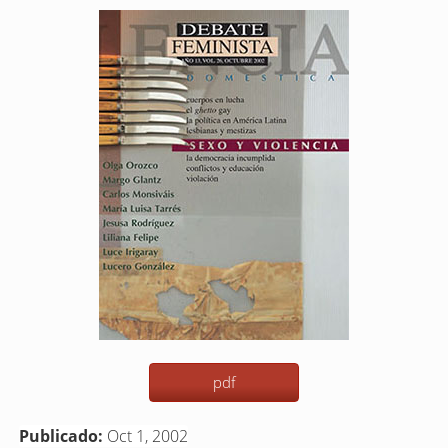
Barra
lateral
del
artículo
pdf
Publicado:
Oct 1, 2002