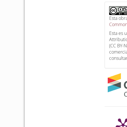
Esta obr
Commons
Esta es 
Attribut
(CC BY-N
comercia
consulta