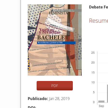
Barra
Conten
Debate F
lateral
princip
del
del
Resum
artículo
artículo
Descargas
PDF
Publicado:
Jan 28, 2019
DOI: