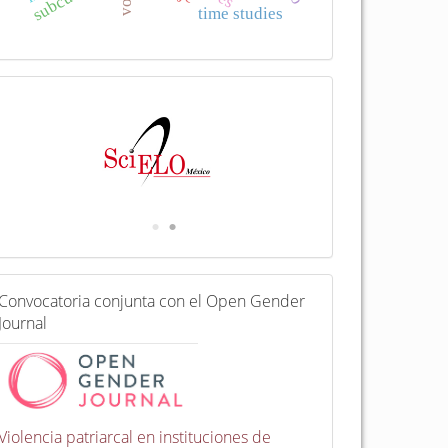
time studies
I
n
d
e
x
a
d
a
e
n
C
Convocatoria conjunta con el Open Gender
o
Journal
n
v
o
c
a
t
Violencia patriarcal en instituciones de
o