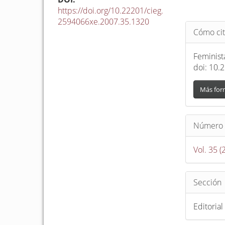
https://doi.org/10.22201/cieg.
2594066xe.2007.35.1320
Detalle
Cómo cit
del
artículo
Feminista
doi: 10.
Más for
Número
Vol. 35 (
Sección
Editorial