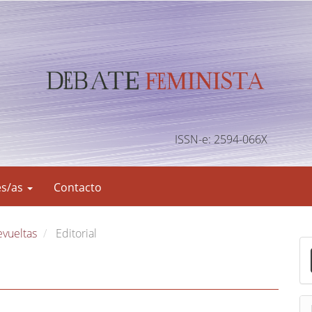
ISSN-e: 2594-066X
es/as
Contacto
evueltas
Editorial
E
n
v
i