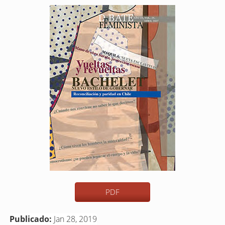
Barra
lateral
del
artículo
PDF
Publicado:
Jan 28, 2019