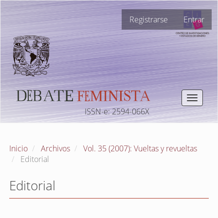
Navegación
Registrarse
Entrar
principal
Contenido
principal
Barra
lateral
Toggle
navigat
ISSN-e: 2594-066X
Inicio
Archivos
Vol. 35 (2007): Vueltas y revueltas
Editorial
Editorial