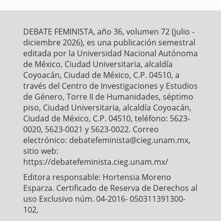
e
t
i
t
r
b
t
l
s
e
o
e
A
o
r
p
DEBATE FEMINISTA, año 36, volumen 72 (julio -
k
p
diciembre 2026), es una publicación semestral
editada por la Universidad Nacional Autónoma
de México, Ciudad Universitaria, alcaldía
Coyoacán, Ciudad de México, C.P. 04510, a
través del Centro de Investigaciones y Estudios
de Género, Torre II de Humanidades, séptimo
piso, Ciudad Universitaria, alcaldía Coyoacán,
Ciudad de México, C.P. 04510, teléfono: 5623-
0020, 5623-0021 y 5623-0022. Correo
electrónico: debatefeminista@cieg.unam.mx,
sitio web:
https://debatefeminista.cieg.unam.mx/
Editora responsable: Hortensia Moreno
Esparza. Certificado de Reserva de Derechos al
uso Exclusivo núm. 04-2016- 050311391300-
102,