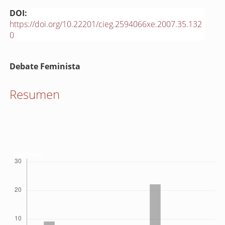
DOI:
https://doi.org/10.22201/cieg.2594066xe.2007.35.132
0
Contenido
Debate Feminista
principal
del
Resumen
artículo
Descargas