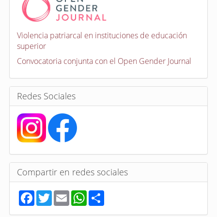
v
o
c
a
Violencia patriarcal en instituciones de educación
t
superior
o
r
Convocatoria conjunta con el Open Gender Journal
i
a
s
Redes Sociales
Compartir en redes sociales
F
T
E
W
S
a
w
m
h
h
c
i
a
a
a