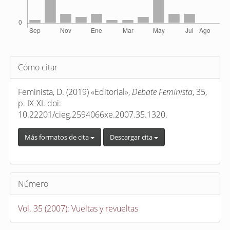
Detalles
Cómo citar
del
artículo
Feminista, D. (2019) «Editorial»,
Debate Feminista
, 35,
p. IX-XI. doi:
10.22201/cieg.2594066xe.2007.35.1320.
Más formatos de cita
Descargar cita
Número
Vol. 35 (2007): Vueltas y revueltas