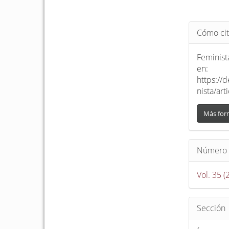
Detalle
Cómo cit
del
artículo
Feminista
en:
https://
nista/ar
Más for
Número
Vol. 35 (
Sección