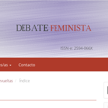
ISSN-e: 2594-066X
es/as
Contacto
evueltas
Índice
E
n
v
i