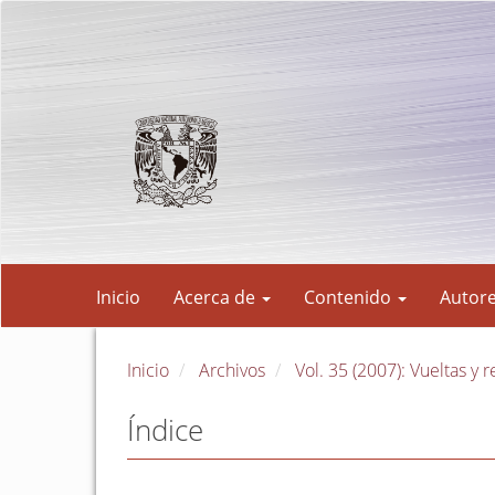
Navegación
principal
Contenido
principal
Barra
lateral
Inicio
Acerca de
Contenido
Autor
Inicio
Archivos
Vol. 35 (2007): Vueltas y r
Índice