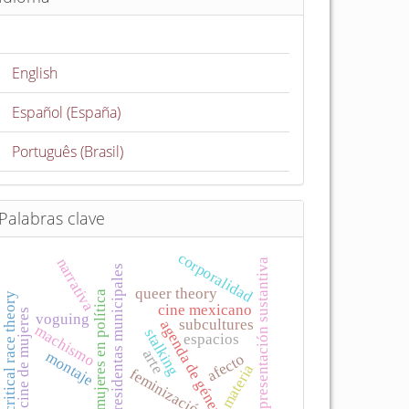
English
Español (España)
Português (Brasil)
Palabras clave
corporalidad
narrativa
representación sustantiva
presidentas municipales
queer theory
mujeres en política
critical race theory
cine mexicano
cine de mujeres
voguing
subcultures
agenda de género
machismo
stalking
espacios
arte
montaje
afecto
materia
feminización