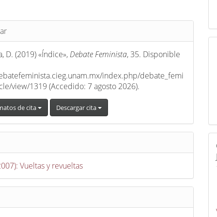
s
ar
, D. (2019) «Índice»,
Debate Feminista
, 35. Disponible
debatefeminista.cieg.unam.mx/index.php/debate_femi
ticle/view/1319 (Accedido: 7 agosto 2026).
matos de cita
Descargar cita
2007): Vueltas y revueltas