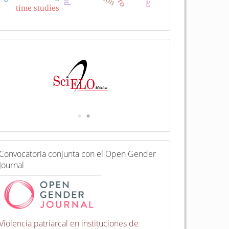
time studies
I
n
d
e
x
a
d
a
e
n
C
Convocatoria conjunta con el Open Gender
o
Journal
n
v
o
c
a
t
Violencia patriarcal en instituciones de
o