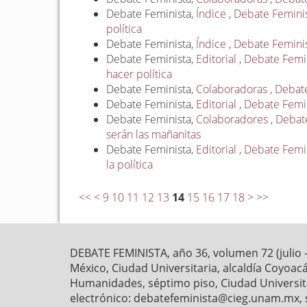
Debate Feminista,
Índice
,
Debate Feminist
política
Debate Feminista,
Índice
,
Debate Feminis
Debate Feminista,
Editorial
,
Debate Femin
hacer política
Debate Feminista,
Colaboradoras
,
Debate
Debate Feminista,
Editorial
,
Debate Femini
Debate Feminista,
Colaboradores
,
Debate
serán las mañanitas
Debate Feminista,
Editorial
,
Debate Femini
la política
<<
<
9
10
11
12
13
14
15
16
17
18
>
>>
DEBATE FEMINISTA, año 36, volumen 72 (julio 
México, Ciudad Universitaria, alcaldía Coyoaca
Humanidades, séptimo piso, Ciudad Universitar
electrónico: debatefeminista@cieg.unam.mx, 