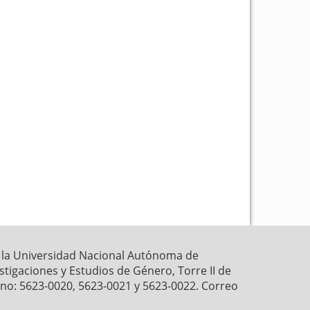
k
p
r la Universidad Nacional Autónoma de
estigaciones y Estudios de Género, Torre II de
fono: 5623-0020, 5623-0021 y 5623-0022. Correo