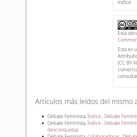
Índice
Esta obr
Commons
Esta es 
Attribut
(CC BY-N
comercia
consulta
Artículos más leídos del mismo 
Debate Feminista,
Índice
,
Debate Feminist
Debate Feminista,
Índice
,
Debate Feminist
desconquistas
Debate Feminista,
Colaboradoras
,
Debate