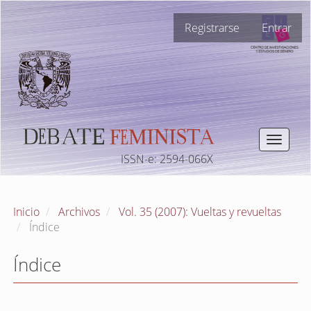
Navegación
Registrarse
Entrar
principal
Contenido
principal
Barra
lateral
Toggle
navigat
ISSN-e: 2594-066X
Inicio
Archivos
Vol. 35 (2007): Vueltas y revueltas
Índice
Índice