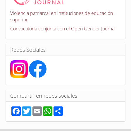
o
c
a
Violencia patriarcal en instituciones de educación
t
superior
o
r
Convocatoria conjunta con el Open Gender Journal
i
a
s
Redes Sociales
Compartir en redes sociales
F
T
E
W
S
a
w
m
h
h
c
i
a
a
a
e
t
i
t
r
b
t
l
s
e