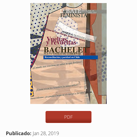
Barra
lateral
del
artículo
PDF
Publicado:
Jan 28, 2019