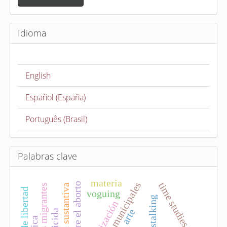
v
i
Idioma
a
r
u
English
n
a
Español (España)
r
t
Português (Brasil)
í
c
u
Palabras clave
l
o
materia
presidentas municipales
time studies
mujeres migrantes
voguing
stalking
feminización
arte