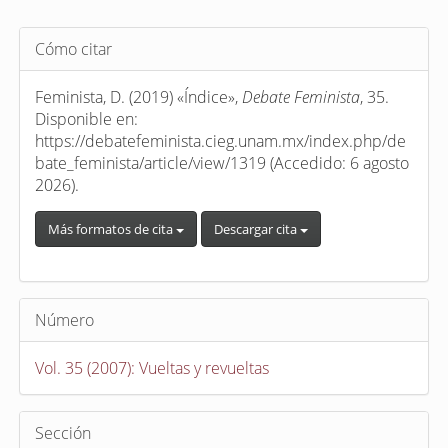
Detalles
Cómo citar
del
artículo
Feminista, D. (2019) «Índice»,
Debate Feminista
, 35.
Disponible en:
https://debatefeminista.cieg.unam.mx/index.php/de
bate_feminista/article/view/1319 (Accedido: 6 agosto
2026).
Más formatos de cita
Descargar cita
Número
Vol. 35 (2007): Vueltas y revueltas
Sección