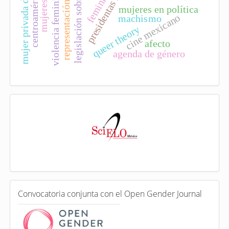
legislación sobre el aborto
representación sustantiva
mujer privada de libertad
violencia feminicida
centroamérica
mujeres en política
cine mexicano
machismo
queer theory
afecto
agenda de género
I
n
d
e
x
a
d
a
e
C
n
Convocatoria conjunta con el Open Gender Journal
o
n
v