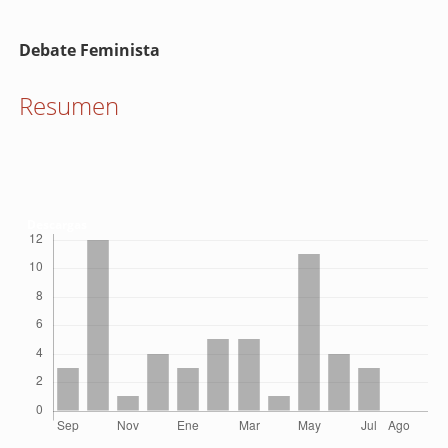
Contenido
Debate Feminista
principal
del
Resumen
artículo
Descargas