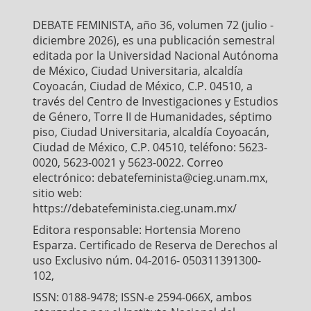
o
e
A
o
r
p
DEBATE FEMINISTA, año 36, volumen 72 (julio -
k
p
diciembre 2026), es una publicación semestral
editada por la Universidad Nacional Autónoma
de México, Ciudad Universitaria, alcaldía
Coyoacán, Ciudad de México, C.P. 04510, a
través del Centro de Investigaciones y Estudios
de Género, Torre II de Humanidades, séptimo
piso, Ciudad Universitaria, alcaldía Coyoacán,
Ciudad de México, C.P. 04510, teléfono: 5623-
0020, 5623-0021 y 5623-0022. Correo
electrónico: debatefeminista@cieg.unam.mx,
sitio web:
https://debatefeminista.cieg.unam.mx/
Editora responsable: Hortensia Moreno
Esparza. Certificado de Reserva de Derechos al
uso Exclusivo núm. 04-2016- 050311391300-
102,
ISSN: 0188-9478; ISSN-e 2594-066X, ambos