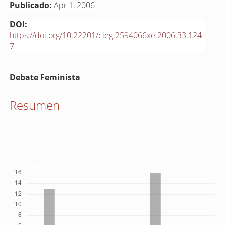
Publicado:
Apr 1, 2006
DOI:
https://doi.org/10.22201/cieg.2594066xe.2006.33.124
7
Contenido
Debate Feminista
principal
del
Resumen
artículo
Descargas