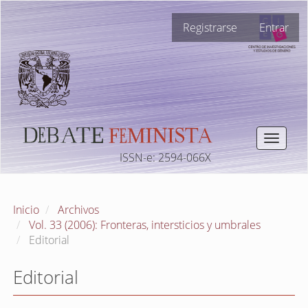
Navegación
Registrarse
Entrar
principal
Contenido
principal
Barra
lateral
Toggle
navigat
ISSN-e: 2594-066X
Inicio
Archivos
Vol. 33 (2006): Fronteras, intersticios y umbrales
Editorial
Editorial