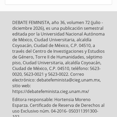
c
i
a
a
a
e
t
i
t
r
b
t
l
s
e
o
e
A
o
r
p
DEBATE FEMINISTA, año 36, volumen 72 (julio -
k
p
diciembre 2026), es una publicación semestral
editada por la Universidad Nacional Autónoma
de México, Ciudad Universitaria, alcaldía
Coyoacán, Ciudad de México, C.P. 04510, a
través del Centro de Investigaciones y Estudios
de Género, Torre II de Humanidades, séptimo
piso, Ciudad Universitaria, alcaldía Coyoacán,
Ciudad de México, C.P. 04510, teléfono: 5623-
0020, 5623-0021 y 5623-0022. Correo
electrónico: debatefeminista@cieg.unam.mx,
sitio web:
https://debatefeminista.cieg.unam.mx/
Editora responsable: Hortensia Moreno
Esparza. Certificado de Reserva de Derechos al
uso Exclusivo núm. 04-2016- 050311391300-
102,