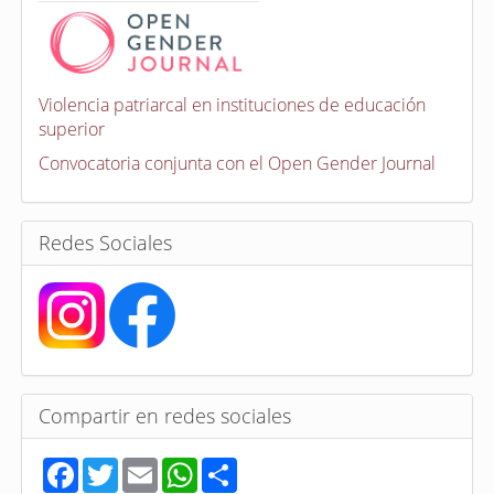
n
v
o
c
a
Violencia patriarcal en instituciones de educación
t
superior
o
r
Convocatoria conjunta con el Open Gender Journal
i
a
s
Redes Sociales
Compartir en redes sociales
F
T
E
W
S
a
w
m
h
h