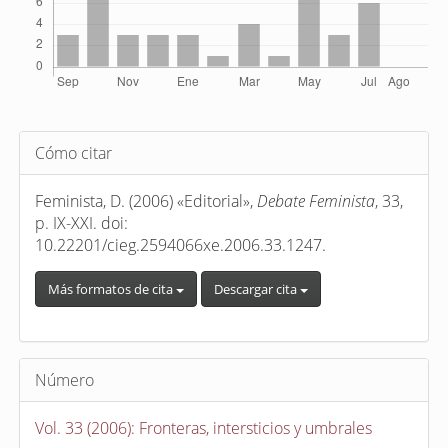
Detalles
Cómo citar
del
artículo
Feminista, D. (2006) «Editorial»,
Debate Feminista
, 33,
p. IX-XXI. doi:
10.22201/cieg.2594066xe.2006.33.1247.
Más formatos de cita
Descargar cita
Número
Vol. 33 (2006): Fronteras, intersticios y umbrales