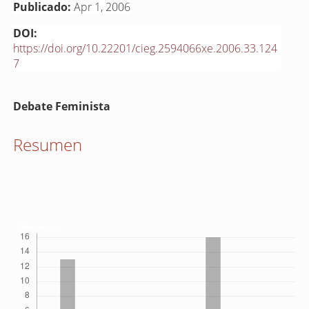
Publicado:
Apr 1, 2006
DOI:
https://doi.org/10.22201/cieg.2594066xe.2006.33.124
7
Contenido
Debate Feminista
principal
del
Resumen
artículo
Descargas