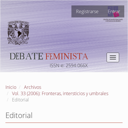
Navegación
Registrarse
Entrar
principal
Contenido
principal
Barra
lateral
Toggle
navigat
ISSN-e: 2594-066X
Inicio
Archivos
Vol. 33 (2006): Fronteras, intersticios y umbrales
Editorial
Editorial