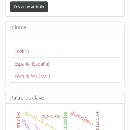
E
n
Enviar un artículo
v
i
Idioma
a
r
u
English
n
a
Español (España)
r
t
Português (Brasil)
í
c
u
Palabras clave
l
agenda de género
guerrillera
o
feminización
time studies
espacios