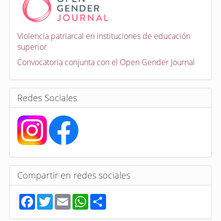
v
o
c
a
Violencia patriarcal en instituciones de educación
t
superior
o
r
Convocatoria conjunta con el Open Gender Journal
i
a
s
Redes Sociales
Compartir en redes sociales
F
T
E
W
S
a
w
m
h
h
c
i
a
a
a