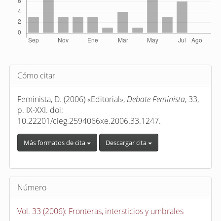
Detalles
Cómo citar
del
artículo
Feminista, D. (2006) «Editorial»,
Debate Feminista
, 33,
p. IX-XXI. doi:
10.22201/cieg.2594066xe.2006.33.1247.
Más formatos de cita
Descargar cita
Número
Vol. 33 (2006): Fronteras, intersticios y umbrales