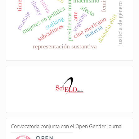
presidentas municipales
queer theory
narrativa
machismo
justicia de género
afecto
mujeres en política
montaje
arte
voguing
diamela eltit
stalking
cine mexicano
subcultures
materia
representación sustantiva
I
n
d
e
x
a
d
a
e
C
n
Convocatoria conjunta con el Open Gender Journal
o
n