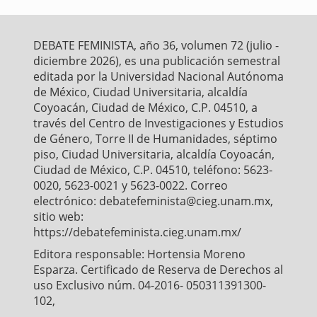
e
t
i
t
r
b
t
l
s
e
o
e
A
o
r
p
DEBATE FEMINISTA, año 36, volumen 72 (julio -
k
p
diciembre 2026), es una publicación semestral
editada por la Universidad Nacional Autónoma
de México, Ciudad Universitaria, alcaldía
Coyoacán, Ciudad de México, C.P. 04510, a
través del Centro de Investigaciones y Estudios
de Género, Torre II de Humanidades, séptimo
piso, Ciudad Universitaria, alcaldía Coyoacán,
Ciudad de México, C.P. 04510, teléfono: 5623-
0020, 5623-0021 y 5623-0022. Correo
electrónico: debatefeminista@cieg.unam.mx,
sitio web:
https://debatefeminista.cieg.unam.mx/
Editora responsable: Hortensia Moreno
Esparza. Certificado de Reserva de Derechos al
uso Exclusivo núm. 04-2016- 050311391300-
102,