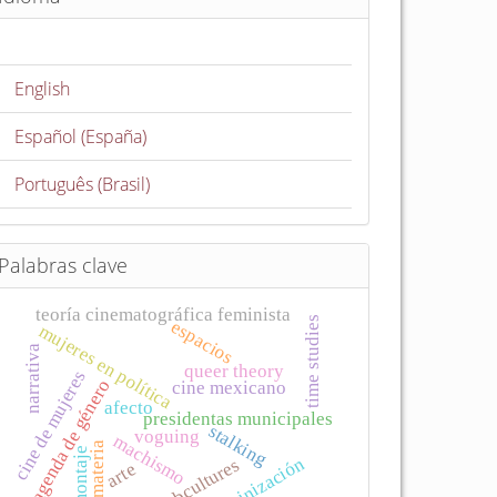
English
Español (España)
Português (Brasil)
Palabras clave
teoría cinematográfica feminista
time studies
espacios
mujeres en política
narrativa
queer theory
cine de mujeres
agenda de género
cine mexicano
afecto
presidentas municipales
stalking
voguing
machismo
materia
montaje
feminización
subcultures
arte