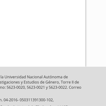
k
p
r la Universidad Nacional Autónoma de
estigaciones y Estudios de Género, Torre II de
fono: 5623-0020, 5623-0021 y 5623-0022. Correo
́m. 04-2016- 050311391300-102,