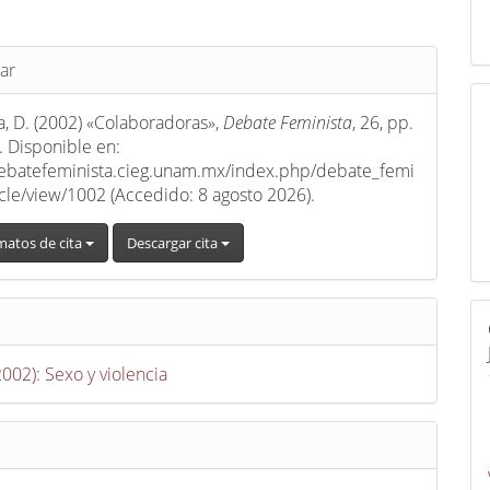
s
ar
a, D. (2002) «Colaboradoras»,
Debate Feminista
, 26, pp.
 Disponible en:
debatefeminista.cieg.unam.mx/index.php/debate_femi
ticle/view/1002 (Accedido: 8 agosto 2026).
matos de cita
Descargar cita
2002): Sexo y violencia