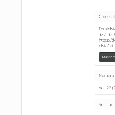
Detalle
Cómo cit
del
artículo
Feminist
327–330.
https://
nista/ar
Más for
Número
Vol. 26 (
Sección