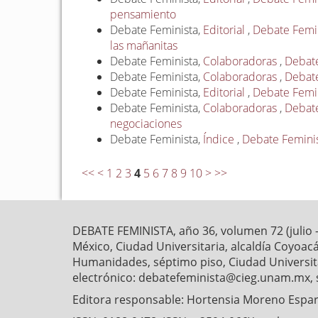
pensamiento
Debate Feminista,
Editorial
,
Debate Femini
las mañanitas
Debate Feminista,
Colaboradoras
,
Debate
Debate Feminista,
Colaboradoras
,
Debate
Debate Feminista,
Editorial
,
Debate Femini
Debate Feminista,
Colaboradoras
,
Debate
negociaciones
Debate Feminista,
Índice
,
Debate Feminis
<<
<
1
2
3
4
5
6
7
8
9
10
>
>>
DEBATE FEMINISTA, año 36, volumen 72 (julio 
México, Ciudad Universitaria, alcaldía Coyoaca
Humanidades, séptimo piso, Ciudad Universitar
electrónico: debatefeminista@cieg.unam.mx, 
Editora responsable: Hortensia Moreno Esparz