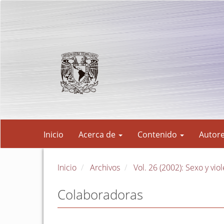
Navegación
principal
Contenido
principal
Barra
lateral
Inicio
Acerca de
Contenido
Autor
Inicio
Archivos
Vol. 26 (2002): Sexo y vio
Colaboradoras