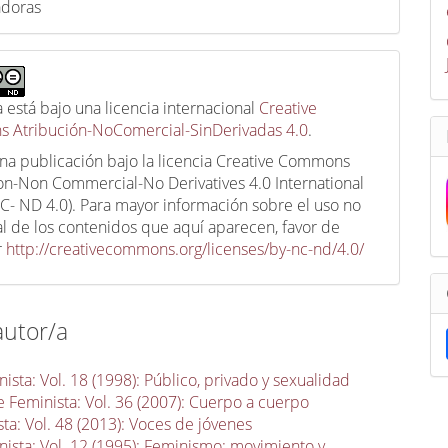
adoras
a está bajo una licencia internacional
Creative
 Atribución-NoComercial-SinDerivadas 4.0
.
una publicación bajo la licencia Creative Commons
ion-Non Commercial-No Derivatives 4.0 International
C- ND 4.0). Para mayor información sobre el uso no
l de los contenidos que aquí aparecen, favor de
r
http://creativecommons.org/licenses/by-nc-nd/4.0/
autor/a
sta: Vol. 18 (1998): Público, privado y sexualidad
 Feminista: Vol. 36 (2007): Cuerpo a cuerpo
ta: Vol. 48 (2013): Voces de jóvenes
ista: Vol. 12 (1995): Feminismo: movimiento y