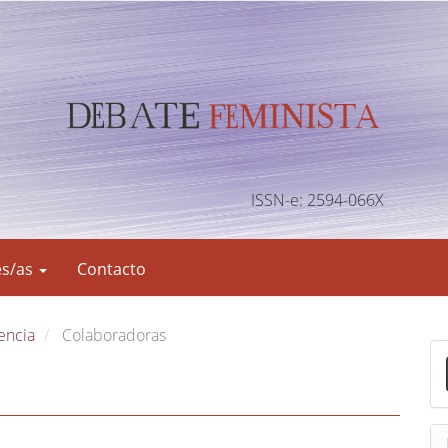
ISSN-e: 2594-066X
es/as
Contacto
lencia
Colaboradoras
E
n
v
i