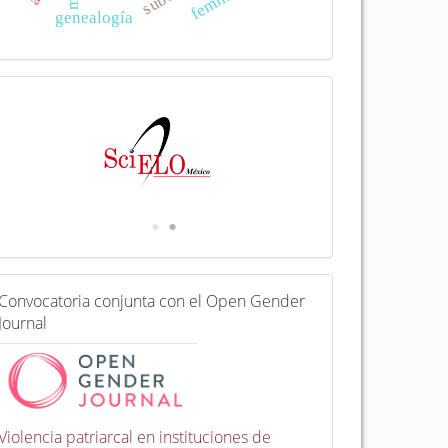
genealogía
I
n
d
e
x
a
d
a
e
n
C
Convocatoria conjunta con el Open Gender
o
Journal
n
v
o
c
a
t
Violencia patriarcal en instituciones de
o