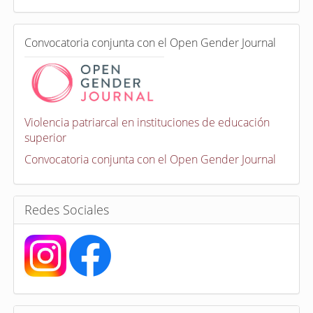
d
a
e
C
n
Convocatoria conjunta con el Open Gender Journal
o
n
v
o
c
a
Violencia patriarcal en instituciones de educación
t
superior
o
r
Convocatoria conjunta con el Open Gender Journal
i
a
s
Redes Sociales