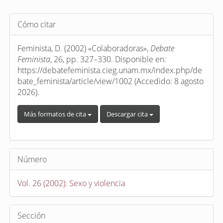
Detalles
Cómo citar
del
artículo
Feminista, D. (2002) «Colaboradoras»,
Debate
Feminista
, 26, pp. 327–330. Disponible en:
https://debatefeminista.cieg.unam.mx/index.php/de
bate_feminista/article/view/1002 (Accedido: 8 agosto
2026).
Más formatos de cita
Descargar cita
Número
Vol. 26 (2002): Sexo y violencia
Sección