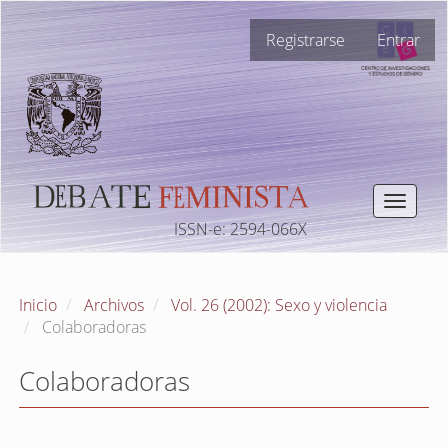
Navegación
Registrarse
Entrar
principal
Contenido
principal
Barra
lateral
Toggle
navigat
ISSN-e: 2594-066X
Inicio
Archivos
Vol. 26 (2002): Sexo y violencia
Colaboradoras
Colaboradoras