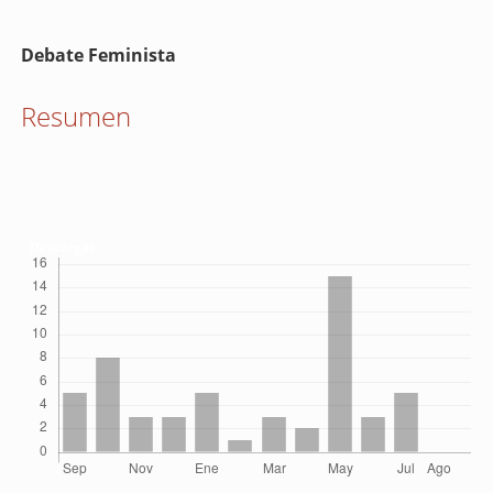
Contenido
Debate Feminista
principal
del
Resumen
artículo
Descargas