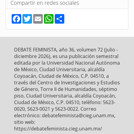
Compartir en redes sociales
F
T
E
W
S
a
w
m
h
h
c
i
a
a
a
e
t
i
t
r
b
t
l
s
e
o
e
A
o
r
p
DEBATE FEMINISTA, año 36, volumen 72 (julio -
k
p
diciembre 2026), es una publicación semestral
editada por la Universidad Nacional Autónoma
de México, Ciudad Universitaria, alcaldía
Coyoacán, Ciudad de México, C.P. 04510, a
través del Centro de Investigaciones y Estudios
de Género, Torre II de Humanidades, séptimo
piso, Ciudad Universitaria, alcaldía Coyoacán,
Ciudad de México, C.P. 04510, teléfono: 5623-
0020, 5623-0021 y 5623-0022. Correo
electrónico: debatefeminista@cieg.unam.mx,
sitio web:
https://debatefeminista.cieg.unam.mx/